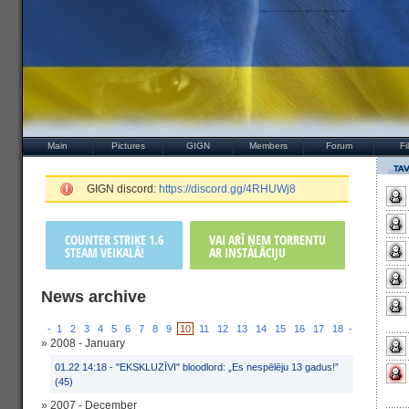
Main
Pictures
GIGN
Members
Forum
Fi
GIGN discord:
https://discord.gg/4RHUWj8
COUNTER STRIKE 1.6
VAI ARĪ ŅEM TORRENTU
STEAM VEIKALĀ!
AR INSTALĀCIJU
News archive
-
1
2
3
4
5
6
7
8
9
10
11
12
13
14
15
16
17
18
-
» 2008 - January
01.22 14:18 -
"EKSKLUZĪVI" bloodlord: „Es nespēlēju 13 gadus!”
(45)
» 2007 - December