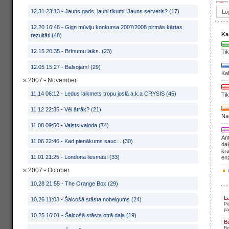
12.31 23:13 -
Jauns gads, jauni tikumi. Jauns serveris? (17)
12.20 16:48 -
Gign mūviju konkursa 2007/2008 pirmās kārtas
Ka
rezultāti (48)
12.15 20:35 -
Brīnumu laiks. (23)
Tik
12.05 15:27 -
Balsojam! (29)
Ka
» 2007 - November
11.14 06:12 -
Ledus laikmets tropu joslā a.k.a CRYSIS (45)
Tik
11.12 22:35 -
Vēl ātrāk? (21)
Nag
11.08 09:50 -
Valsts valoda (74)
Ant
11.06 22:46 -
Kad pienākums sauc... (30)
daļ
krā
11.01 21:25 -
Londona liesmās! (33)
en
» 2007 - October
10.28 21:55 -
The Orange Box (29)
L
10.26 11:03 -
Šalcošā stāsta nobeigums (24)
Pē
pa
10.25 16:01 -
Šalcošā stāsta otrā daļa (19)
B
Bo