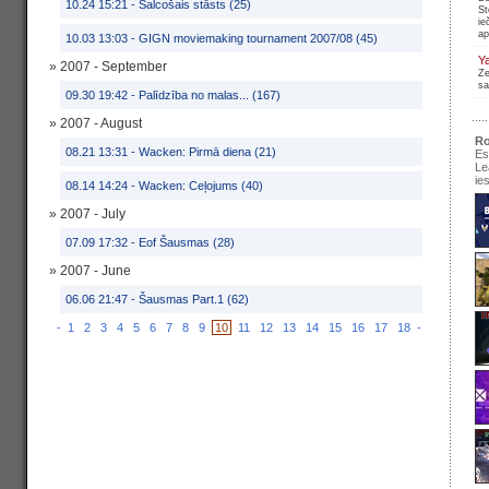
10.24 15:21 -
Šalcošais stāsts (25)
St
ie
ap
10.03 13:03 -
GIGN moviemaking tournament 2007/08 (45)
Y
» 2007 - September
Ze
sa
09.30 19:42 -
Palīdzība no malas... (167)
» 2007 - August
Ro
08.21 13:31 -
Wacken: Pirmā diena (21)
Es
Le
ie
08.14 14:24 -
Wacken: Ceļojums (40)
» 2007 - July
07.09 17:32 -
Eof Šausmas (28)
se
» 2007 - June
pir
06.06 21:47 -
Šausmas Part.1 (62)
Ir
-
1
2
3
4
5
6
7
8
9
10
11
12
13
14
15
16
17
18
-
re
pa