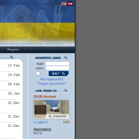
Regnick
login:
17. Feb
pass:
14. Feb
Not registered?
Forgot password?
05. Feb
01. Jan
GIGN Ancient
22. Dec
fy_iceworld
21. Dec
cs.gign.lv
1
/
29
21. Dec
Spectators
HLTV