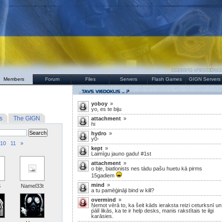
Members
Forum
Files
Servers
Flash Games
GIGN Servers
yoboy
»
yo, es te biju
s
The GIGN
attachment
»
hi
hydro
»
y0-
10
11
»
kept
»
Laimīgu jauno gadu! #1st
attachment
»
o bļe, biatlonists nes tādu pašu huetu kā pirms
15gadiem
mind
»
S
Namel33t
a tu pamēģināji bind w kill?
overmind
»
Ņemot vērā to, ka šeit kāds ieraksta reizi ceturksnī un
pālī likās, ka te ir help desks, manis rakstītais te ilgi
karāsies.