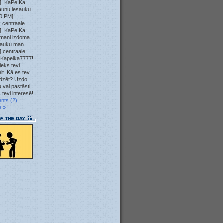
]! KaPeIKa:
23. May
aunu iesauku
0 PM]!
 centraale
23. May
]! KaPeIKa:
mani izdoma
12. May
sauku man
] centraale:
 Kapeika7777!
10. May
ieks tevi
it. Kā es tev
04. May
īdzēt? Uzdo
 vai pastāsti
 tevi interesē!
04. May
nts (2)
e »
04. May
04. May
01. May
28. Apr
23. Apr
22. Apr
22. Apr