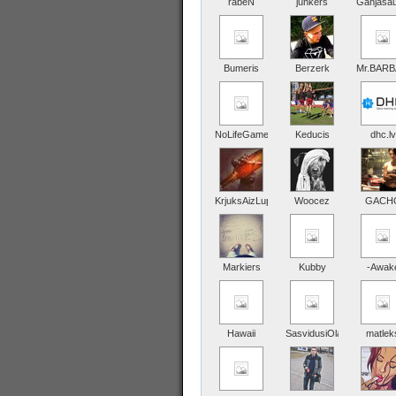
rabeN
junkers
Ganjasa
Bumeris
Berzerk
Mr.BAR
NoLifeGamer
Keducis
dhc.lv
KrjuksAizLupas
Woocez
GACH
Markiers
Kubby
-Awak
Hawaii
SasvidusiOla
matlek