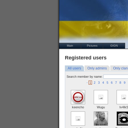
Main
Pictures
GIGN
Registered users
All users
Only admins
Only clan
Search member by name:
-
1
2
3
4
5
6
7
8
9
keencho
Wugu
Iv4Ik