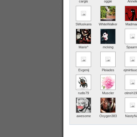
cargis
oggie
Annel
SWuskans
WhiteWalker
Madma
Mario^
mcking
Spaarn
Evgenij
Pleiades
ejmirtluu
rudis79
Muscler
otinsh1
awesome
Oxygen383
NastyN