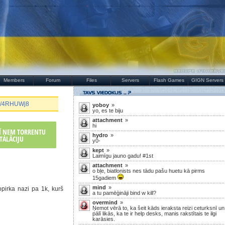
Members
Forum
Files
Servers
Flash Games
GIGN Servers
.gg/4RHUWj8
yoboy
»
yo, es te biju
attachment
»
hi
RĪ ŅEM TORRENTU
hydro
»
TALĀCIJU
y0-
kept
»
Laimīgu jauno gadu! #1st
attachment
»
o bļe, biatlonists nes tādu pašu huetu kā pirms
15gadiem
mind
»
opirka nazi pa 1k, kurš
a tu pamēģināji bind w kill?
overmind
»
Ņemot vērā to, ka šeit kāds ieraksta reizi ceturksnī un
pālī likās, ka te ir help desks, manis rakstītais te ilgi
karāsies.