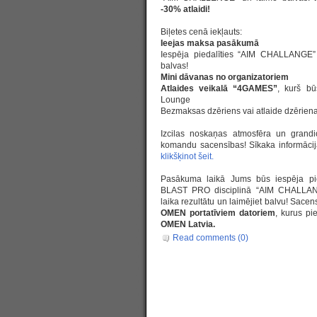
-30% atlaidi!
Biļetes cenā iekļauts:
Ieejas maksa pasākumā
Iespēja piedalīties “AIM CHALLANGE”
balvas!
Mini dāvanas no organizatoriem
Atlaides veikalā “4GAMES”
, kurš bū
Lounge
Bezmaksas dzēriens vai atlaide dzērien
Izcilas noskaņas atmosfēra un grand
komandu sacensības! Sīkaka informācij
klikšķinot šeit.
Pasākuma laikā Jums būs iespēja pied
BLAST PRO disciplinā “AIM CHALLANG
laika rezultātu un laimējiet balvu! Sace
OMEN portatīviem datoriem
, kurus pi
OMEN Latvia.
Read comments (0)