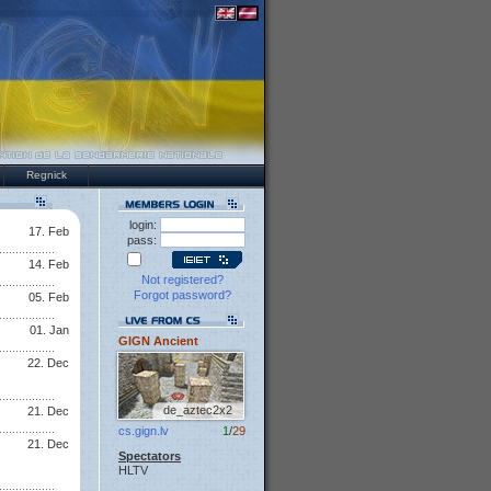
Regnick
login:
17. Feb
pass:
14. Feb
Not registered?
Forgot password?
05. Feb
01. Jan
GIGN Ancient
22. Dec
de_aztec2x2
21. Dec
cs.gign.lv
1
/
29
21. Dec
Spectators
HLTV