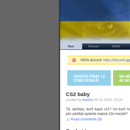
Main
Pictures
GIGN
GIGN discord:
https://discord
COUNTER STRIKE 1.6
VAI A
STEAM VEIKALĀ!
AR INS
CS2 baby
posted by
macho
06-11-2025, 10:26
Tā, atzīstas, kurš kapā cs2? Un kurš n
pēc pēdējā apdeita maksā 10x mazāk?
Read comments (9)