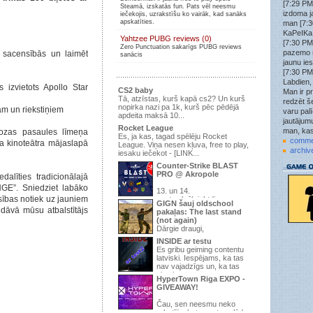
[7:29 PM
Steamā, izskatās fun. Pats vēl neesmu
Wick3D
»
izdoma j
iečekojis, uzrakstīšu ko vairāk, kad sanāks
tf2.kso.lv:27015
apskatīties.
man [7:3
Wick3D
»
KaPeIKa:
Yahtzee PUBG reviews (0)
tf2.kso.lv:27015
[7:30 PM
Zero Punctuation sakarīgs PUBG reviews
Wick3D
»
pazemo 
 sacensībās un laimēt
sanācis
Nākat spēlēt uz šo KSO PUB serveri tf2.kso.lv:27015
jaunu ie
ir brīvs laiks uzspēlēt.
[7:30 PM
attachment
»
Labdien,
s izvietots Apollo Star
ok
CS2 baby
Man ir pr
Tā, atzīstas, kurš kapā cs2? Un kurš
redzēt še
struncis
»
nopirka nazi pa 1k, kurš pēc pēdējā
am un riekstiņiem
jau jau labu uztaisa, tad spēlē, šobrīd 9/24 un pirmā
varu pal
apdeita maksā 10...
diena
jautājumu
Rocket League
man, kas
iozas pasaules līmeņa
struncis
»
Es, ja kas, tagad spēlēju Rocket
1.6
comme
a kinoteātra mājaslapā
League. Viņa nesen kļuva, free to play,
archiv
iesaku iečekot - [LINK...
.qoodbeep.
»
strunci tas css vai 1.6?
Counter-Strike BLAST
PRO @ Akropole
struncis
»
alīties tradicionālajā
Ja gribar kādu zm+war3ftx 31lvl uzspēlēt, pievienojās
E”. Sniedziet labāko
195.3.145.67:27015 , pēc šiem gadiem izdomāju
13. un 14.
nsības notiek uz jauniem
septembrī(piektdiena un
serveri uztaisīt atkal
GIGN šauj oldschool
sestdiena), t/c “Akropole” Apollo Kino -
edāvā mūsu atbalstītājs
pakaļas: The last stand
attachment
»
pirmo ...
(not again)
jauns forums
tikai kāda jēga
Dārgie draugi,
Trakaisspoks
»
INSIDE ar testu
Jup
Ir pienācis laiks parādīt, ka pēdējā
Es gribu geiming contentu
reize, kurā mēs domājam, ...
struncis
»
latviski. Iespējams, ka tas
Vajag topiku uzraut par vakara šaušanu pubā.
nav vajadzīgs un, ka tas
viss ir s...
.qoodbeep.
»
HyperTown Riga EXPO -
Vispar doma kadam raut sho speli? Neesu speljis jau
GIVEAWAY!
kad vis sheit vienaa mirklii izmira.
Čau, sen neesmu neko
.qoodbeep.
»
rakstījis, bet man te palūdza