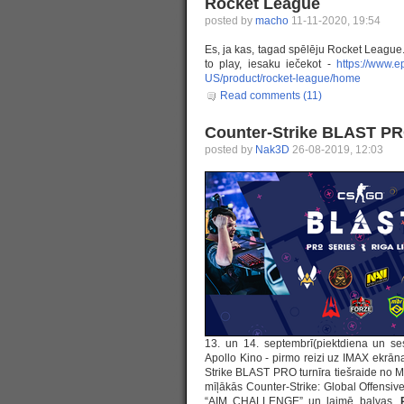
Rocket League
posted by
macho
11-11-2020, 19:54
Es, ja kas, tagad spēlēju Rocket League.
to play, iesaku iečekot -
https://www.e
US/product/rocket-league/home
Read comments (11)
Counter-Strike BLAST P
posted by
Nak3D
26-08-2019, 12:03
13. un 14. septembrī(piektdiena un ses
Apollo Kino - pirmo reizi uz IMAX ekrāna
Strike BLAST PRO turnīra tiešraide no M
mīļākās Counter-Strike: Global Offensi
“AIM CHALLENGE” un laimē balvas.