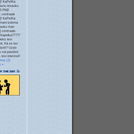
]! KaPeIKa:
23. May
aunu iesauku
0 PM]!
 centraale
23. May
]! KaPeIKa:
mani izdoma
12. May
sauku man
] centraale:
 Kapeika7777!
10. May
ieks tevi
it. Kā es tev
04. May
īdzēt? Uzdo
 vai pastāsti
 tevi interesē!
04. May
nts (2)
e »
04. May
04. May
01. May
28. Apr
23. Apr
22. Apr
22. Apr