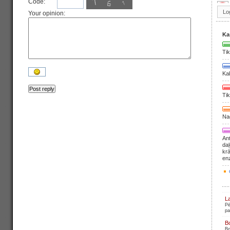
Code:
Your opinion:
Ka
Tik
Ka
Tik
Nag
Ant
daļ
krā
en
L
Pē
pa
B
Bo