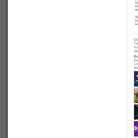
St
ie
ap
Y
Ze
sa
CS
Tā
no
ap
Ro
Es
Le
ie
se
pir
Ir
re