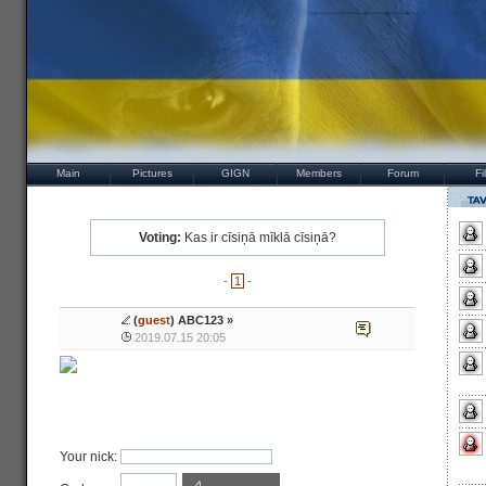
Main
Pictures
GIGN
Members
Forum
Fi
Voting:
Kas ir cīsiņā mīklā cīsiņā?
-
1
-
(
guest
) ABC123 »
2019.07.15 20:05
Your nick: