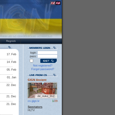
Regnick
login:
17. Feb
pass:
14. Feb
Not registered?
Forgot password?
05. Feb
01. Jan
GIGN Ancient
22. Dec
de_nuke_2x2
21. Dec
cs.gign.lv
1
/
29
21. Dec
Spectators
HLTV