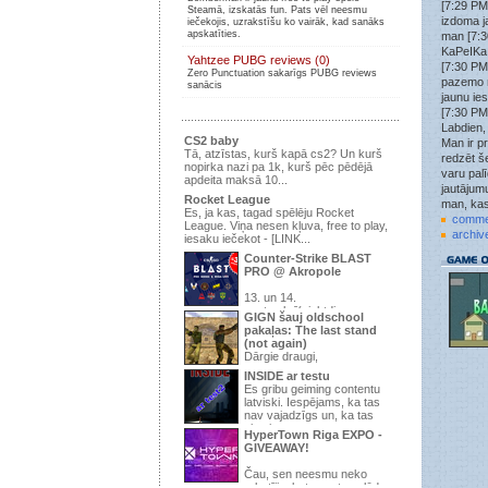
[7:29 PM
Steamā, izskatās fun. Pats vēl neesmu
Wick3D
»
izdoma j
iečekojis, uzrakstīšu ko vairāk, kad sanāks
tf2.kso.lv:27015
apskatīties.
man [7:3
Wick3D
»
KaPeIKa:
Yahtzee PUBG reviews (0)
tf2.kso.lv:27015
[7:30 PM
Zero Punctuation sakarīgs PUBG reviews
Wick3D
»
pazemo 
sanācis
Nākat spēlēt uz šo KSO PUB serveri tf2.kso.lv:27015
jaunu ie
ir brīvs laiks uzspēlēt.
[7:30 PM
attachment
»
Labdien,
ok
CS2 baby
Man ir pr
Tā, atzīstas, kurš kapā cs2? Un kurš
redzēt še
struncis
»
nopirka nazi pa 1k, kurš pēc pēdējā
jau jau labu uztaisa, tad spēlē, šobrīd 9/24 un pirmā
varu pal
apdeita maksā 10...
diena
jautājumu
Rocket League
man, kas
struncis
»
Es, ja kas, tagad spēlēju Rocket
1.6
comme
League. Viņa nesen kļuva, free to play,
archiv
iesaku iečekot - [LINK...
.qoodbeep.
»
strunci tas css vai 1.6?
Counter-Strike BLAST
PRO @ Akropole
struncis
»
Ja gribar kādu zm+war3ftx 31lvl uzspēlēt, pievienojās
195.3.145.67:27015 , pēc šiem gadiem izdomāju
13. un 14.
septembrī(piektdiena un
serveri uztaisīt atkal
GIGN šauj oldschool
sestdiena), t/c “Akropole” Apollo Kino -
pakaļas: The last stand
attachment
»
pirmo ...
(not again)
jauns forums
tikai kāda jēga
Dārgie draugi,
Trakaisspoks
»
INSIDE ar testu
Jup
Ir pienācis laiks parādīt, ka pēdējā
Es gribu geiming contentu
reize, kurā mēs domājam, ...
struncis
»
latviski. Iespējams, ka tas
Vajag topiku uzraut par vakara šaušanu pubā.
nav vajadzīgs un, ka tas
viss ir s...
.qoodbeep.
»
HyperTown Riga EXPO -
Vispar doma kadam raut sho speli? Neesu speljis jau
GIVEAWAY!
kad vis sheit vienaa mirklii izmira.
Čau, sen neesmu neko
.qoodbeep.
»
rakstījis, bet man te palūdza