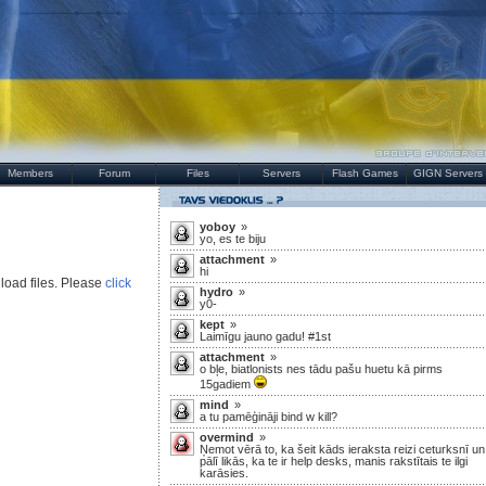
Members
Forum
Files
Servers
Flash Games
GIGN Servers
yoboy
»
yo, es te biju
attachment
»
hi
load files. Please
click
hydro
»
y0-
kept
»
Laimīgu jauno gadu! #1st
attachment
»
o bļe, biatlonists nes tādu pašu huetu kā pirms
15gadiem
mind
»
a tu pamēģināji bind w kill?
overmind
»
Ņemot vērā to, ka šeit kāds ieraksta reizi ceturksnī un
pālī likās, ka te ir help desks, manis rakstītais te ilgi
karāsies.