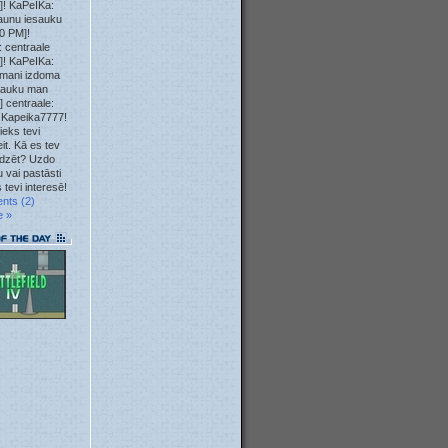
]! KaPeIKa:
23. May
aunu iesauku
0 PM]!
 centraale
23. May
]! KaPeIKa:
mani izdoma
12. May
sauku man
] centraale:
 Kapeika7777!
10. May
ieks tevi
it. Kā es tev
04. May
īdzēt? Uzdo
 vai pastāsti
 tevi interesē!
04. May
nts (2)
e »
04. May
04. May
01. May
28. Apr
23. Apr
22. Apr
22. Apr