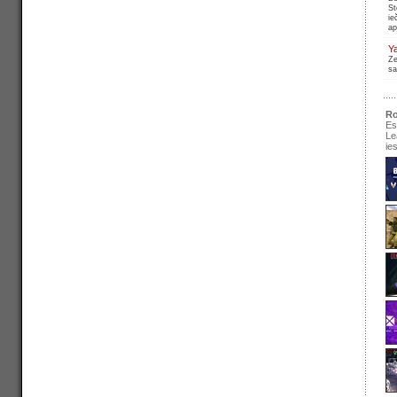
St
ie
ap
Y
Ze
sa
Ro
Es
Le
ie
se
pir
Ir
re
pa