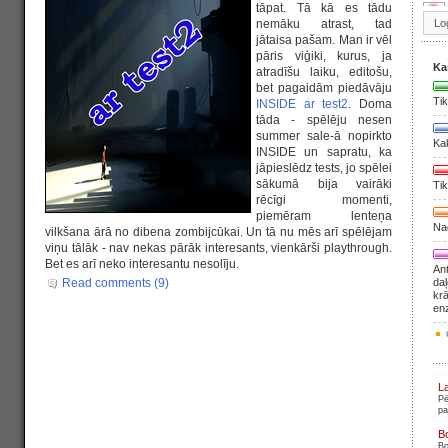
tāpat. Tā kā es tādu
nemāku atrast, tad
jātaisa pašam. Man ir vēl
pāris viģiki, kurus, ja
Ka
atradīšu laiku, editošu,
bet pagaidām piedāvāju
Tik
INSIDE ar test2
. Doma
tāda - spēlēju nesen
summer sale-ā nopirkto
Ka
INSIDE un sapratu, ka
jāpieslēdz tests, jo spēlei
sākumā bija vairāki
Tik
rēcīgi momenti,
piemēram lenteņa
Nag
vilkšana ārā no dibena zombijcūkai. Un tā nu mēs arī spēlējam
viņu tālāk - nav nekas pārāk interesants, vienkārši playthrough.
Bet es arī neko interesantu nesolīju.
Ant
Read comments (9)
daļ
krā
en
L
Pē
pa
B
Bo