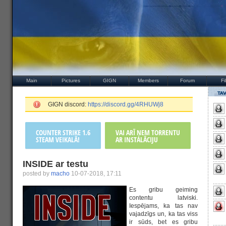
Main
Pictures
GIGN
Members
Forum
Fi
GIGN discord:
https://discord.gg/4RHUWj8
COUNTER STRIKE 1.6
VAI ARĪ ŅEM TORRENTU
STEAM VEIKALĀ!
AR INSTALĀCIJU
INSIDE ar testu
posted by
macho
10-07-2018, 17:11
Es gribu geiming
contentu latviski.
Iespējams, ka tas nav
vajadzīgs un, ka tas viss
ir sūds, bet es gribu