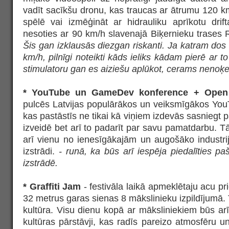
vadīt sacīkšu dronu, kas traucas ar ātrumu 120 km/
spēlē vai izmēģināt ar hidrauliku aprīkotu drift
nesoties ar 90 km/h slavenajā Biķernieku trases
Šis gan izklausās diezgan riskanti. Ja katram dos 
km/h, pilnīgi noteikti kāds ieliks kādam pierē ar to
stimulatoru gan es aiziešu aplūkot, cerams nenoķe
* YouTube un GameDev konference + Ope
pulcēs Latvijas populārākos un veiksmīgākos You
kas pastāstīs ne tikai kā viņiem izdevās sasniegt
izveidē bet arī to padarīt par savu pamatdarbu. T
arī vienu no ienesīgākajām un augošāko industri
izstrādi.
- runā, ka būs arī iespēja piedalīties 
izstrādē.
* Graffiti Jam
- festivāla laikā apmeklētaju acu pri
32 metrus garas sienas 8 mākslinieku izpildījumā.
kultūra. Visu dienu kopā ar māksliniekiem būs ar
kultūras pārstāvji, kas radīs pareizo atmosfēru 