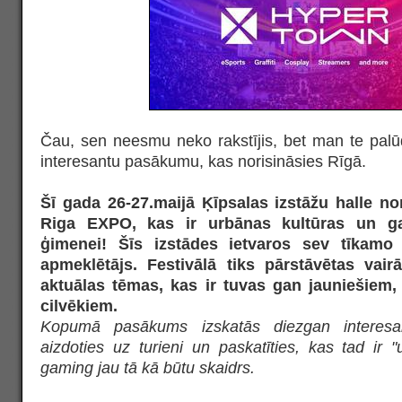
Čau, sen neesmu neko rakstījis, bet man te palū
interesantu pasākumu, kas norisināsies Rīgā.
Šī gada 26-27.maijā Ķīpsalas izstāžu halle n
Riga EXPO, kas ir urbānas kultūras un gam
ģimenei! Šīs izstādes ietvaros sev tīkamo 
apmeklētājs. Festivālā tiks pārstāvētas vai
aktuālas tēmas, kas ir tuvas gan jauniešiem
cilvēkiem.
Kopumā pasākums izskatās diezgan interesa
aizdoties uz turieni un paskatīties, kas tad ir "
gaming jau tā kā būtu skaidrs.