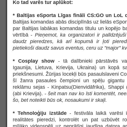
Ko tad varēs tur aplūkot:
* Baltijas eSporta Līgas fināli CS:GO un LoL d
Baltijas komandas abās disciplīnās uz lielās eSpor
par Baltijas labākas komandas titulu un kopējo 
vērtībā -
Pieņemot, ka organizatori ir palīdzēju
daudz pieredzes, kā arī kopumā ir ļoti piered
pietiekoši daudz savus eventus, ceru uz "major" k
* Cosplay show
- tā dalībnieki pārstāvēs vair
Igaunija, Lietuva, Krievija, Ukraina) un kopā 
priekšnesumi. Žūrijas locekļi būs pasaulslaveni Co
šī žanra pasaules čempioni un spēļu gigantu
reklāmu sejas - Kinpatsu(Dienvidāfrika), Shappi 
(abi Krievija).
- šeit man nav ko īsti komentēt, ne
šo, bet noteikti būs ok, nosaukumi ir skaļi.
* Tehnoloģiju izstāde
- festivāla laikā varēsi i
realitātes pieredzi, kontrolēt un pat uzbūvēt 
mīļāko videospēli uz neprātīgi jaudīga datora ar