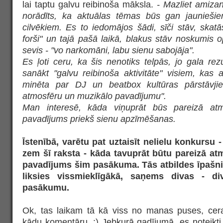
lai taptu galvu reibinoša māksla.
- Mazliet amizant
norādīts, ka aktuālas tēmas būs gan jaunieš
cilvēkiem. Es to iedomājos šādi, sīči stāv, skatās
forši" un tajā pašā laikā, blakus stāv noskumis o
sevis - "vo narkomāni, labu sienu sabojāja".
Es ļoti ceru, ka šis nenotiks telpās, jo gala rezu
sanākt "galvu reibinoša aktivitāte" visiem, kas at
minēta par DJ un beatbox kultūras pārstāvji
atmosfēru un muzikālo pavadījumu".
Man interesē, kāda viņuprāt būs pareizā atm
pavadījums priekš sienu apzīmēšanas.
Īstenībā, varētu pat uztaisīt nelielu konkursu
zem šī raksta - kāda tavuprāt būtu pareizā at
pavadījums šim pasākuma. Tās atbildes īpašni
liksies vissmieklīgākā, saņems divas - di
pasākumu.
Ok, tas laikam tā kā viss no manas puses, cer
kādu komentāru. :) Jebkurā gadījumā, es noteikti a