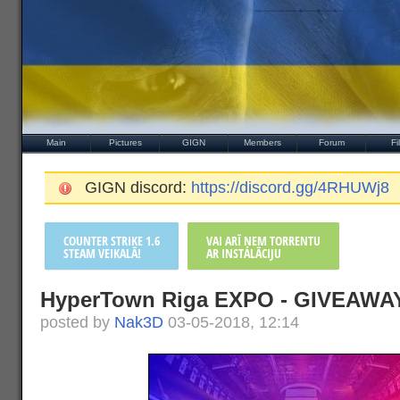
Main
Pictures
GIGN
Members
Forum
Fi
GIGN discord:
https://discord.gg/4RHUWj8
COUNTER STRIKE 1.6
VAI ARĪ ŅEM TORRENTU
STEAM VEIKALĀ!
AR INSTALĀCIJU
HyperTown Riga EXPO - GIVEAWA
posted by
Nak3D
03-05-2018, 12:14