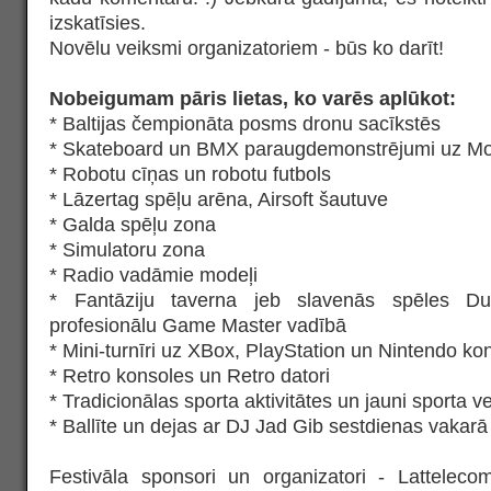
izskatīsies.
Novēlu veiksmi organizatoriem - būs ko darīt!
Nobeigumam pāris lietas, ko varēs aplūkot:
* Baltijas čempionāta posms dronu sacīkstēs
* Skateboard un BMX paraugdemonstrējumi uz Mo
* Robotu cīņas un robotu futbols
* Lāzertag spēļu arēna, Airsoft šautuve
* Galda spēļu zona
* Simulatoru zona
* Radio vadāmie modeļi
* Fantāziju taverna jeb slavenās spēles D
profesionālu Game Master vadībā
* Mini-turnīri uz XBox, PlayStation un Nintendo k
* Retro konsoles un Retro datori
* Tradicionālas sporta aktivitātes un jauni sporta ve
* Ballīte un dejas ar DJ Jad Gib sestdienas vakarā
Festivāla sponsori un organizatori - Lattele