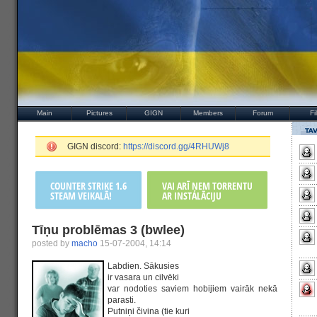
Main
Pictures
GIGN
Members
Forum
Fi
GIGN discord:
https://discord.gg/4RHUWj8
COUNTER STRIKE 1.6
VAI ARĪ ŅEM TORRENTU
STEAM VEIKALĀ!
AR INSTALĀCIJU
Tīņu problēmas 3 (bwlee)
posted by
macho
15-07-2004, 14:14
Labdien. Sākusies
ir vasara un cilvēki
var nodoties saviem hobijiem vairāk nekā
parasti.
Putniņi čivina (tie kuri