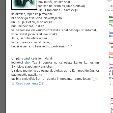
nav miruši) saulīte spīd
tad kad nelīst un es jums piedāvāju
Tīņu Problēmas
3.
Sarakstīju
lielākoties, tāpēc ka pirmajām
Ka
bija spēcīga atsaucība. Novērtējiet to
un... nu jā. Bet nu, ar šo arī šie
Tik
brīnumi beidzas, jo diez
vai saņemšos vēl kaut ko uzrakstīt. Es pat nespēju īsti izdomāt,
ko te rakstīt, jo vairs īsti nav spēka.
Ka
Ak jā, lai būtu interesantāk,
tad šinī rakstā ir vairāki linki,
bet tikai viens no tiem ved uz problēmām ^_^.
Tik
Nag
Un pāris vārdi cs-istiem. Varat
iechekot
sho
. Taa ir demka no cs_estate kartes kur es un
Symbiote slapojam viens otru.
Ant
Uz doto momentu es esmu tik piekusies no tām problēmām, ka
daļ
pat nespēju pateikt, ka
krā
en
tas bija smieklīgi. Bet nu - demka interesanta - uzmetiet aci ^_^.
Read comments (52)
L
Pē
pa
B
Bo