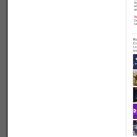
St
ie
ap
Y
Ze
sa
Ro
Es
Le
ie
se
pir
Ir
re
pa