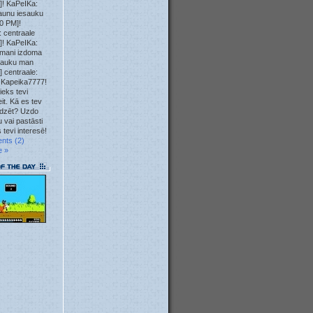
]! KaPeIKa:
23. May
aunu iesauku
0 PM]!
 centraale
23. May
]! KaPeIKa:
mani izdoma
12. May
sauku man
] centraale:
 Kapeika7777!
10. May
ieks tevi
it. Kā es tev
04. May
īdzēt? Uzdo
 vai pastāsti
 tevi interesē!
04. May
nts (2)
e »
04. May
04. May
01. May
28. Apr
23. Apr
22. Apr
22. Apr