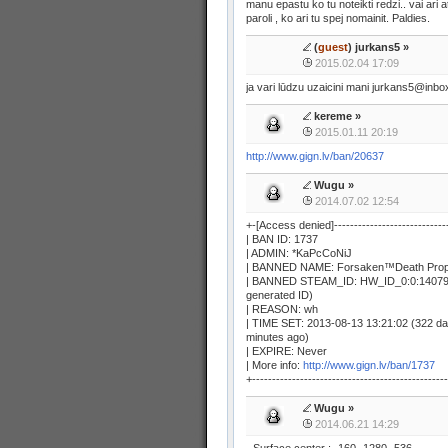
manu epastu ko tu noteikti redzi.. vai ari 
paroli , ko ari tu spej nomainit. Paldies.
(
guest
) jurkans5 »
2015.02.04 17:09
ja vari lūdzu uzaicini mani jurkans5@inbox
kereme
»
2015.01.11 20:19
http://www.gign.lv/ban/20637
Wugu
»
2014.07.02 12:54
+-[Access denied]-----------------------------
| BAN ID: 1737
| ADMIN: *KaPcCoNiJ
| BANNED NAME: Forsaken™Death Prop
| BANNED STEAM_ID: HW_ID_0:0:14079
generated ID)
| REASON: wh
| TIME SET: 2013-08-13 13:21:02 (322 d
minutes ago)
| EXPIRE: Never
| More info:
http://www.gign.lv/ban/1737
+-------------------------------------------------
Wugu
»
2014.06.21 14:29