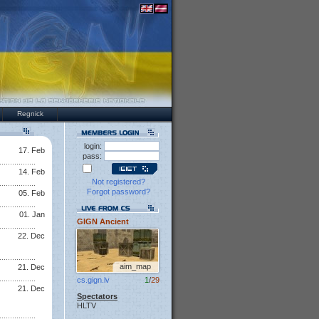
Regnick
login:
17. Feb
pass:
14. Feb
Not registered?
Forgot password?
05. Feb
01. Jan
GIGN Ancient
22. Dec
aim_map
21. Dec
cs.gign.lv
1
/
29
21. Dec
Spectators
HLTV