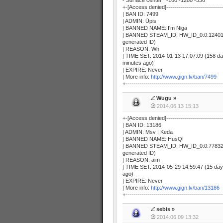
- Surface center : -160 -1280 -536
+-[Access denied]-----------------------------
| BAN ID: 7499
| ADMIN: Ūpis
| BANNED NAME: I'm Niga
| BANNED STEAM_ID: HW_ID_0:0:12401
generated ID)
| REASON: Wh
| TIME SET: 2014-01-13 17:07:09 (158 d
minutes ago)
| EXPIRE: Never
| More info:
http://www.gign.lv/ban/7499
+-------------------------------------------------
Wugu
»
2014.06.13 15:13
+-[Access denied]-----------------------------
| BAN ID: 13186
| ADMIN: Msv | Keda
| BANNED NAME: HusQ!
| BANNED STEAM_ID: HW_ID_0:0:77832
generated ID)
| REASON: aim
| TIME SET: 2014-05-29 14:59:47 (15 day
ago)
| EXPIRE: Never
| More info:
http://www.gign.lv/ban/13186
+-------------------------------------------------
sebis
»
2014.06.09 13:32