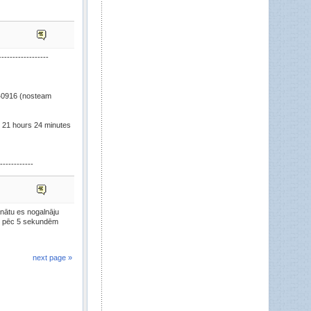
alnami
»
Neaizmirsti,ka tu esi tuksnesī!
}I{yk
»
Taa kaa palaidu garaam ieprieksheejo un kaadus 20
pirms tam, online matchus - nav plaanaa veel kaads?
}I{yk
»
-----------------
OMG neesmu sheit bijis 15 gadus.... skatos - kaa
tuksnesii
struncis
»
Tāda ņirga uznāca, 6.dien Ninja nohostēja, gribēju jau
0916 (nosteam
iet gulēt
https://files.fm/u/f28j8gy7
 21 hours 24 minutes
------------
nātu es nogalnāju
, pēc 5 sekundēm
next page »