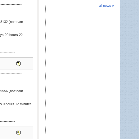
öOG!
pastāstīt par vienu interesantu ...
-----------------
all news »
HUSEINS
»
adminu bus ari kas mainis karti un uztures kartibu...
vajag tautu un galju
HUSEINS
»
8132 (nosteam
sveik.. ir kads kas shovakar gatavs old style pazipat ?
attachment
»
Brown, Bībeles vairs nemet pa gaisu?
ays 20 hours 22
Brown^
»
hate catzzzzzz
HUSEINS
»
go go go
------------
ArcChez
»
nice joke xD
HUSEINS
»
Sveiks Jonathan
-----------------
Jonathan
»
piu piu
attachment
»
Nu bet protams
9556 (nosteam
ArcChez
»
cs vel dizvs
s 0 hours 12 minutes
struncis
»
Heija
NotFunny
»
corona time
------------
alnami
»
NU KO.. GIGN PUB SERVERIS VARETU BUT PILNS
? MEES VAREETU SEEDEET KARANTIINAA ,
SAPIRKTIES SHMIGU UN KAPAT CS :d