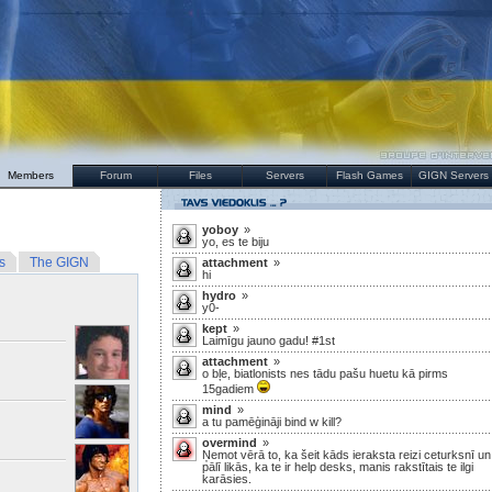
Members
Forum
Files
Servers
Flash Games
GIGN Servers
yoboy
»
yo, es te biju
s
The GIGN
attachment
»
hi
hydro
»
y0-
kept
»
Laimīgu jauno gadu! #1st
attachment
»
o bļe, biatlonists nes tādu pašu huetu kā pirms
15gadiem
mind
»
a tu pamēģināji bind w kill?
overmind
»
Ņemot vērā to, ka šeit kāds ieraksta reizi ceturksnī un
pālī likās, ka te ir help desks, manis rakstītais te ilgi
karāsies.