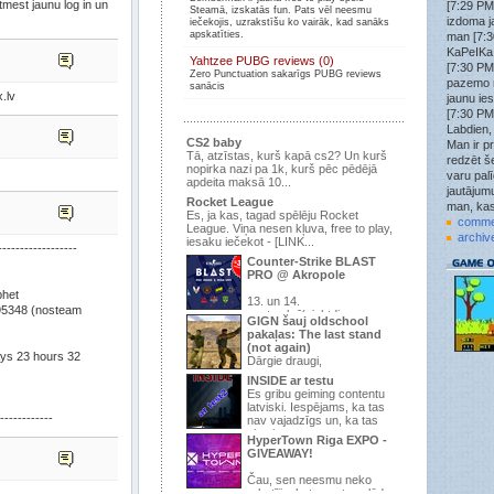
atmest jaunu log in un
[7:29 PM
Steamā, izskatās fun. Pats vēl neesmu
Wick3D
»
izdoma j
iečekojis, uzrakstīšu ko vairāk, kad sanāks
tf2.kso.lv:27015
apskatīties.
man [7:3
Wick3D
»
KaPeIKa:
Yahtzee PUBG reviews (0)
tf2.kso.lv:27015
[7:30 PM
Zero Punctuation sakarīgs PUBG reviews
Wick3D
»
pazemo 
sanācis
Nākat spēlēt uz šo KSO PUB serveri tf2.kso.lv:27015
.lv
jaunu ie
ir brīvs laiks uzspēlēt.
[7:30 PM
attachment
»
Labdien,
ok
CS2 baby
Man ir pr
Tā, atzīstas, kurš kapā cs2? Un kurš
redzēt še
struncis
»
nopirka nazi pa 1k, kurš pēc pēdējā
jau jau labu uztaisa, tad spēlē, šobrīd 9/24 un pirmā
varu pal
apdeita maksā 10...
diena
jautājumu
Rocket League
man, kas
struncis
»
Es, ja kas, tagad spēlēju Rocket
1.6
comme
League. Viņa nesen kļuva, free to play,
archiv
iesaku iečekot - [LINK...
.qoodbeep.
»
-----------------
strunci tas css vai 1.6?
Counter-Strike BLAST
PRO @ Akropole
struncis
»
Ja gribar kādu zm+war3ftx 31lvl uzspēlēt, pievienojās
het
195.3.145.67:27015 , pēc šiem gadiem izdomāju
13. un 14.
5348 (nosteam
septembrī(piektdiena un
serveri uztaisīt atkal
GIGN šauj oldschool
sestdiena), t/c “Akropole” Apollo Kino -
pakaļas: The last stand
attachment
»
pirmo ...
(not again)
jauns forums
tikai kāda jēga
ays 23 hours 32
Dārgie draugi,
Trakaisspoks
»
INSIDE ar testu
Jup
Ir pienācis laiks parādīt, ka pēdējā
Es gribu geiming contentu
reize, kurā mēs domājam, ...
struncis
»
latviski. Iespējams, ka tas
------------
Vajag topiku uzraut par vakara šaušanu pubā.
nav vajadzīgs un, ka tas
viss ir s...
.qoodbeep.
»
HyperTown Riga EXPO -
Vispar doma kadam raut sho speli? Neesu speljis jau
GIVEAWAY!
kad vis sheit vienaa mirklii izmira.
Čau, sen neesmu neko
.qoodbeep.
»
rakstījis, bet man te palūdza