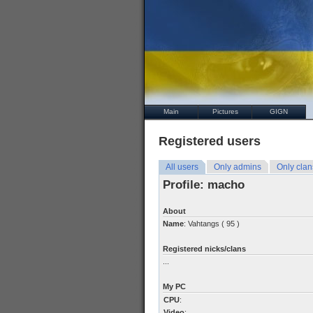
Main
Pictures
GIGN
Registered users
All users
Only admins
Only clan
Profile: macho
About
Name
: Vahtangs ( 95 )
Registered nicks/clans
...
My PC
CPU
:
Video
: