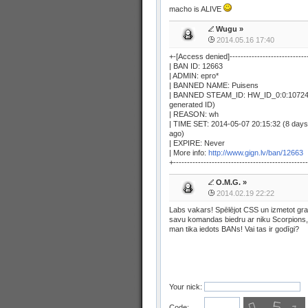
macho is ALIVE
Wugu
»
2014.05.16 17:40
+-[Access denied]-----------------------------
| BAN ID: 12663
| ADMIN: epro*
| BANNED NAME: Puisens
| BANNED STEAM_ID: HW_ID_0:0:10724
generated ID)
| REASON: wh
| TIME SET: 2014-05-07 20:15:32 (8 days
ago)
| EXPIRE: Never
| More info:
http://www.gign.lv/ban/12663
+-------------------------------------------------
O.M.G.
»
2014.02.19 22:22
Labs vakars! Spēlējot CSS un izmetot gra
savu komandas biedru ar niku Scorpions
man tika iedots BANs! Vai tas ir godīgi?
Your nick:
Code: