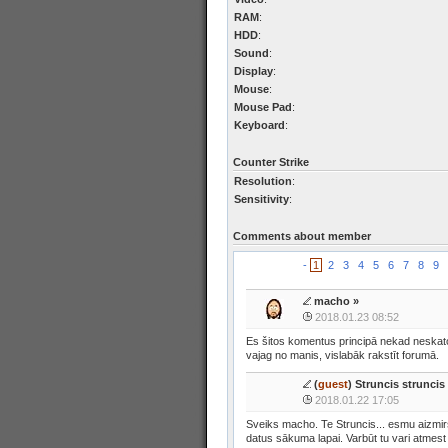
RAM
:
HDD
:
Sound
:
Display
:
Mouse
:
Mouse Pad
:
Keyboard
:
Counter Strike
Resolution
:
Sensitivity
:
Comments about member
-
1
2
3
4
5
6
7
8
9
macho
»
2018.01.23 08:52
Es šitos komentus principā nekad neskat
vajag no manis, vislabāk rakstīt forumā.
(
guest
) Struncis struncis
2018.01.22 17:05
Sveiks macho. Te Struncis... esmu aizmir
datus sākuma lapai. Varbūt tu vari atmest