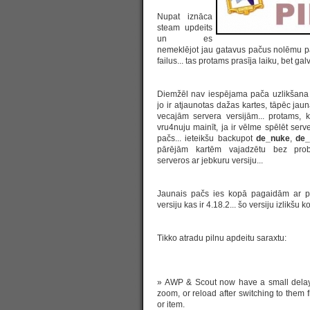
Nupat iznāca
steam updeits
un es
nemeklējot jau gatavus pačus nolēmu p
failus... tas protams prasīja laiku, bet gal
Diemžēl nav iespējama pača uzlikšana 
jo ir atjaunotas dažas kartes, tāpēc jau
vecajām servera versijām... protams, ka
vru4nuju mainīt, ja ir vēlme spēlēt serv
pačs... ieteikšu backupot
de_nuke
,
de_
pārējām kartēm vajadzētu bez prob
serveros ar jebkuru versiju...
Jaunais pačs ies kopā pagaidām ar p
versiju kas ir 4.18.2... šo versiju izlikšu k
Tikko atradu pilnu apdeitu saraxtu:
» AWP & Scout now have a small delay o
zoom, or reload after switching to them 
or item.