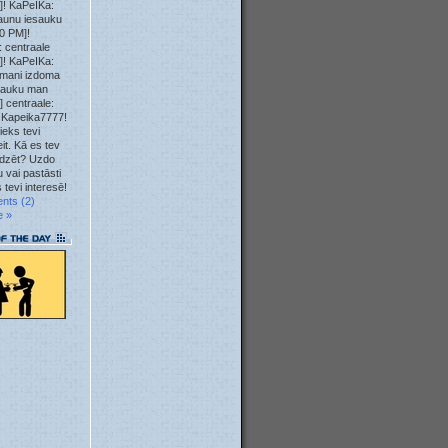
]! KaPeIKa:
23. May
aunu iesauku
0 PM]!
 centraale
23. May
]! KaPeIKa:
mani izdoma
12. May
sauku man
] centraale:
 Kapeika7777!
10. May
ieks tevi
it. Kā es tev
04. May
īdzēt? Uzdo
 vai pastāsti
 tevi interesē!
04. May
nts (2)
e »
04. May
04. May
01. May
28. Apr
23. Apr
22. Apr
22. Apr