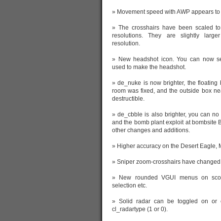
» Movement speed with AWP appears to be
» The crosshairs have been scaled to
resolutions. They are slightly larg
resolution.
» New headshot icon. You can now 
used to make the headshot.
» de_nuke is now brighter, the floating 
room was fixed, and the outside box ne
destructible.
» de_cbble is also brighter, you can no 
and the bomb plant exploit at bombsite
other changes and additions.
» Higher accuracy on the Desert Eagle,
» Sniper zoom-crosshairs have changed s
» New rounded VGUI menus on sco
selection etc.
» Solid radar can be toggled on or 
cl_radartype (1 or 0).