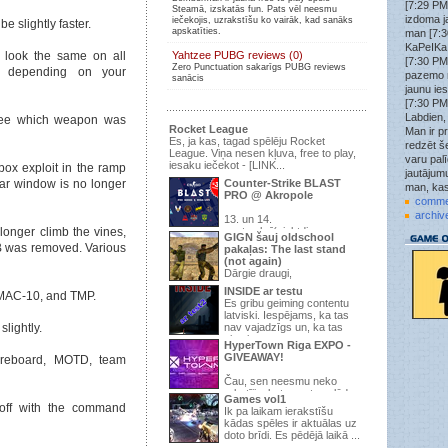
[7:29 PM
Steamā, izskatās fun. Pats vēl neesmu
Wick3D
»
izdoma j
iečekojis, uzrakstīšu ko vairāk, kad sanāks
 slightly faster.
tf2.kso.lv:27015
apskatīties.
man [7:3
Wick3D
»
KaPeIKa:
 look the same on all
Yahtzee PUBG reviews (0)
tf2.kso.lv:27015
[7:30 PM
Zero Punctuation sakarīgs PUBG reviews
er depending on your
Wick3D
»
pazemo 
sanācis
Nākat spēlēt uz šo KSO PUB serveri tf2.kso.lv:27015
jaunu ie
ir brīvs laiks uzspēlēt.
[7:30 PM
attachment
»
Labdien,
see which weapon was
ok
Rocket League
Man ir pr
Es, ja kas, tagad spēlēju Rocket
redzēt še
struncis
»
League. Viņa nesen kļuva, free to play,
jau jau labu uztaisa, tad spēlē, šobrīd 9/24 un pirmā
varu pal
iesaku iečekot - [LINK...
box exploit in the ramp
diena
jautājumu
ar window is no longer
Counter-Strike BLAST
man, kas
struncis
»
PRO @ Akropole
1.6
comme
archiv
13. un 14.
.qoodbeep.
»
longer climb the vines,
strunci tas css vai 1.6?
septembrī(piektdiena un
GIGN šauj oldschool
sestdiena), t/c “Akropole” Apollo Kino -
 B was removed. Various
pakaļas: The last stand
struncis
»
pirmo ...
Ja gribar kādu zm+war3ftx 31lvl uzspēlēt, pievienojās
(not again)
195.3.145.67:27015 , pēc šiem gadiem izdomāju
Dārgie draugi,
serveri uztaisīt atkal
INSIDE ar testu
 MAC-10, and TMP.
Ir pienācis laiks parādīt, ka pēdējā
Es gribu geiming contentu
attachment
»
reize, kurā mēs domājam, ...
latviski. Iespējams, ka tas
jauns forums
tikai kāda jēga
lightly.
nav vajadzīgs un, ka tas
Trakaisspoks
»
viss ir s...
HyperTown Riga EXPO -
Jup
GIVEAWAY!
reboard, MOTD, team
struncis
»
Vajag topiku uzraut par vakara šaušanu pubā.
Čau, sen neesmu neko
rakstījis, bet man te palūdza
.qoodbeep.
»
Games vol1
pastāstīt par vienu interesantu ...
off with the command
Vispar doma kadam raut sho speli? Neesu speljis jau
Ik pa laikam ierakstīšu
kad vis sheit vienaa mirklii izmira.
kādas spēles ir aktuālas uz
doto brīdi. Es pēdējā laikā ...
.qoodbeep.
»