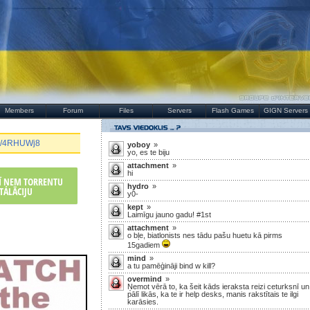
Members
Forum
Files
Servers
Flash Games
GIGN Servers
.gg/4RHUWj8
yoboy
»
yo, es te biju
attachment
»
hi
RĪ ŅEM TORRENTU
hydro
»
TALĀCIJU
y0-
kept
»
Laimīgu jauno gadu! #1st
attachment
»
o bļe, biatlonists nes tādu pašu huetu kā pirms
15gadiem
mind
»
a tu pamēģināji bind w kill?
overmind
»
Ņemot vērā to, ka šeit kāds ieraksta reizi ceturksnī un
pālī likās, ka te ir help desks, manis rakstītais te ilgi
karāsies.