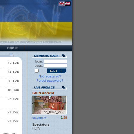
Regnick
login:
17. Feb
pass:
14. Feb
Not registered?
Forgot password?
05. Feb
01. Jan
GIGN Ancient
22. Dec
de_nuke_2x2
21. Dec
cs.gign.lv
1
/
29
21. Dec
Spectators
HLTV