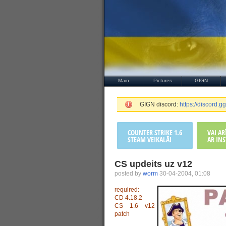
Main
Pictures
GIGN
GIGN discord:
https://discord
COUNTER STRIKE 1.6
VAI A
STEAM VEIKALĀ!
AR INS
CS updeits uz v12
posted by
worm
30-04-2004, 01:08
required:
CD 4.18.2
CS 1.6 v12
patch