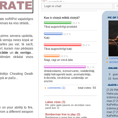
overmind
»
nvm pass bij aizmirsts
overmind
»
Gribēju ar čomiem uzšaut 1.6
Gadu neesmu bijis
šeit, bet man bija votemap access, tagad nav nekāds
Kas ir cīsiņā mīklā cīsiņā?
ats noRIPot vajadzīgos
venais ka viss strādā...
19.4 %
overmind
»
Tikai augstvērtīgi produkti
Eu kādēļ man vairs nav nicka parole cs ancient?
.qoodbeep.
»
12.9 %
Ja kads vel intresejas par Latvvieshu CSS serveriem
pirms servera updeita,
Kaķi
uzspelet 195.3.145.189:27015
nā versija neies kopā ar
Naikijs
»
rtes jau var, tā sacīt,
26.9 %
Kas ir vecās miesas
erī, kuram nav pēdejais
Tikai augstvērtīgi kaķi
macho
»
cbble
un
de_vertigo
...
kapos ir vairāk dzīvības, nedirs
lēmām strādat visos
10.8 %
comme
Nagi, ragi un vecā āda
Moderaciks
»
archiv
Ir oktobris!
30.1 %
TheHope
»
Antioksidants, konservants, stabilizētāji,
toč kā kapos xD
ēdējo Cheating Death
daļēji hidrogenēti tauki, aromatizētājs,
0
gues
.qoodbeep.
»
opā ar paču...
krāsviela, struktūras uzlabotājs un
15
fore
Nu kas tad iisti buus dzeki?
enzīmi
struncis
»
comments (1)
total votes: 93
[7:29 PM
amniijs
»
Haha pa
Informācija ir nodota attiecīgajām valsts varas
izdoma j
iestādēm par nelikumīgu substanču lietošanu.
man [7:2
Labas ziņas (3)
sandis832
»
KaPeIKa
Pēc pāris gadu pauzes es atcerējos savu
es tagad zem lsd esmu nesaprotu kuru speeli lai
n your ability to fire,
paroli šeit :D
izdoma j
uzspeelee
from a different weapon
man [7:2
Niknais
»
Bomberman free to play (0)
KaPeIKa
chaaa
Bomberman ir jauna free to play spēle