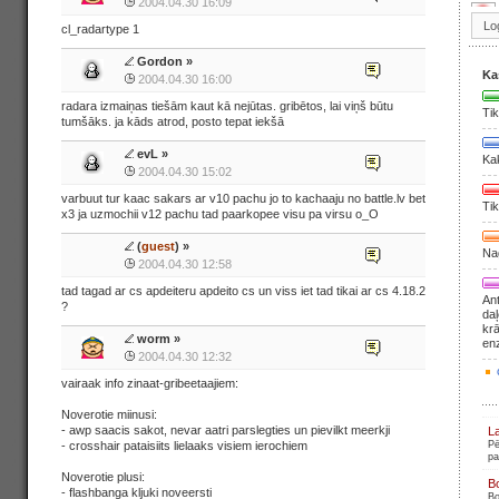
2004.04.30 16:09
cl_radartype 1
Gordon
»
Ka
2004.04.30 16:00
radara izmaiņas tiešām kaut kā nejūtas. gribētos, lai viņš būtu
Tik
tumšāks. ja kāds atrod, posto tepat iekšā
evL
»
Ka
2004.04.30 15:02
varbuut tur kaac sakars ar v10 pachu jo to kachaaju no battle.lv bet
Tik
x3 ja uzmochii v12 pachu tad paarkopee visu pa virsu o_O
(
guest
) »
Nag
2004.04.30 12:58
tad tagad ar cs apdeiteru apdeito cs un viss iet tad tikai ar cs 4.18.2
Ant
?
daļ
krā
worm
»
en
2004.04.30 12:32
vairaak info zinaat-gribeetaajiem:
Noverotie miinusi:
- awp saacis sakot, nevar aatri parslegties un pievilkt meerkji
L
- crosshair pataisiits lielaaks visiem ierochiem
Pē
pa
Noverotie plusi:
B
- flashbanga kljuki noveersti
Bo