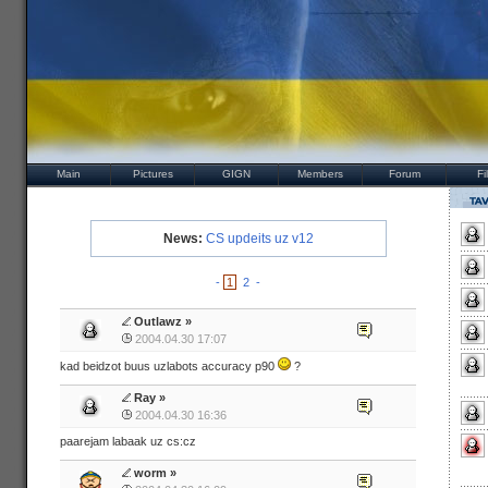
Main
Pictures
GIGN
Members
Forum
Fi
News:
CS updeits uz v12
-
1
2
-
Outlawz
»
2004.04.30 17:07
kad beidzot buus uzlabots accuracy p90
?
Ray
»
2004.04.30 16:36
paarejam labaak uz cs:cz
worm
»