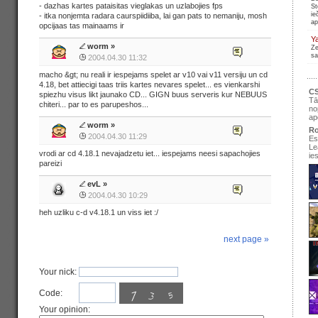
- dazhas kartes pataisitas vieglakas un uzlabojies fps
St
ie
- itka nonjemta radara caurspiidiiba, lai gan pats to nemaniju, mosh
ap
opcijaas tas mainaams ir
Y
worm
»
Ze
sa
2004.04.30 11:32
macho &gt; nu reali ir iespejams spelet ar v10 vai v11 versiju un cd
4.18, bet attiecigi taas triis kartes nevares spelet... es vienkarshi
CS
spiezhu visus likt jaunako CD... GIGN buus serveris kur NEBUUS
Tā
chiteri... par to es parupeshos...
no
ap
worm
»
Ro
2004.04.30 11:29
Es
Le
vrodi ar cd 4.18.1 nevajadzetu iet... iespejams neesi sapachojies
ie
pareizi
evL
»
2004.04.30 10:29
se
heh uzliku c-d v4.18.1 un viss iet :/
pir
next page »
Ir
re
Your nick:
Code:
Your opinion: