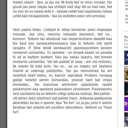
malaci slayot - tipa, ja jau esi tik kruts tad ej visus novaac. Nu
St
ie
gruuti jau peec idejas taa izshkjirt kad slay likt un kad nee, bet
ap
nu viss ko es varetu teikt ir - labaak nelikt kad vajadzeetu nekaa
uzlikt kad nevajadzeetu - taa ka vadieties peec shii principa.
Y
Ze
sa
Veel paaris lietas. Lietojiet to atsay komandu peec iespeejas
mazaak. Jaa zinu, neesmu nekaads piemeers, bet nu...
Ro
komoon. Teiksim tas absoluuti nav nepiecieshams staastiit kaa
Es
tev kaut kas sanaaca/nesanaaca kaa to teiksim miil dariit
Le
ie
seraphs :P. Shie teksti vienkaarshi speeleejoshiem kexiem
noveersh uzmaniibu. Tu speelee - un ienaak kaads un pasaka
hi all ar baltiem burtiem. Nav jau nekas iipashs, bet tomeer
noveersh uzmaniibu. Var tak pateikt ar asay - arii visi redzees,
tik neleks tik traki aciis. Nu vo... aa un mapes arii veelams
se
mainiit ar votemap paliidziibu. Tas jau nenoziimee ka am
pir
nedriikst lietot betnu, nu karoch saprataat. Protams nevajag
galiigi nelietot admin komandas, prieksh kam tad vinjas
domaatas... Nu kopumaa adminiem vajadzeetu raadiit
Ir
re
priekshziimi kaa speeleet paareejiem cilveekiem. Paslaveeshu
sevi saciidams ka es teiksim ciitiigi aztecaa rashoju. Bet paliidz -
citi skrien liidzi (dazhreiz pat paliidz man). Jebkuraa gadiijumaa
atcerieties ka taa ir speele, tipa "for fun" un ja jau jums ir admin
tiesiibas tad uzturiet arii pozitiivu atmosfeeru. Veiksmi un "have
fun".
pa