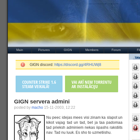
Main
Pictures
GIGN
Members
Forum
Fi
GIGN discord:
https://discord.gg/4RHUWj8
COUNTER STRIKE 1.6
VAI ARĪ ŅEM TORRENTU
STEAM VEIKALĀ!
AR INSTALĀCIJU
GIGN servera admini
posted by
macho
15-11-2003, 12:22
Nu peec idejas mees visi zinam ka slapot un
kikot vajag tad un tad, bet ja taa padomaa
tad prieksh adminiem nekas iipashs rakstiits
nav. Tad nu luuk. Es sho to uzmetiishu.