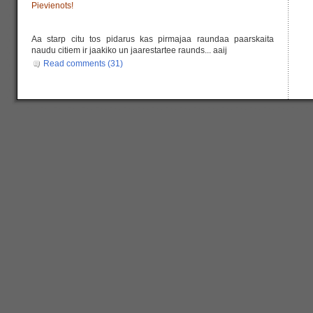
Pievienots!
Aa starp citu tos pidarus kas pirmajaa raundaa paarskaita
naudu citiem ir jaakiko un jaarestartee raunds... aaij
Read comments (31)