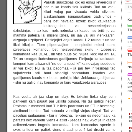
Parasti suudziibas cik es esmu ieveerojis ir
par to ka kaads tiek izkikots. Tad nu vot -
kikot vajag par visaada veida cilveeku
aizskarshanu (smagaakajos gadiijumos -
Ka
ban) bet nevajag uzreiz kikot kaukaadus
iestreegushus vai nespeeleejoshus
Tik
dzhekinjus - maz kas - nets nobruka uz kaadu iisu briitinju vai
mamma pateica lai miseni iznes, nu jaa vai arii vienkaarshi
aizgaaja uzpiipeet. Paslejojiet vinjus kaadu 1-2 raundus un tad
Ka
tikai kikojiet. Tiem piipeetaajiem - nospiediet select team,
izveelaties komandu, bet neizveelaties skinu - tupeesiet
komandaa kaa DEAD, un viss buus ok. Nujaa, kick var arii TA,
Tik
TK un smagas fludoshanas gadiijumos. Pieljauju ka kaukaadu
kemperi kam atkaartoti "ne do lampochki" ka nevajag seedeete
Nag
ar var kikot. Nu ja taa padomaa - ja jau tev ir tiesiibas tad
vajadzeetu arii buut attieciigi sapraatam kaados veel
gadiijumos kaads kex buutu pelniijis kick. Jebkuraa gadiijumaa
Ant
- shii nu galiigi nav komanda ar kuru vajadzeetu aizrauties.
daļ
krā
en
Kas veel... ak jaa slap un slay. Es teiksim lieku slay tiem
pankiem kam pajaat par uzliktu bumbu. Nu tas galiigi neder.
Protams ir momenti kad T ir liels paarsvars un CT ir bezceriigi
atmiineet bumbu. Tad nebuutu veseliigi vinjus slayot. Tad vot
L
paceljas jautaajums - kur ir robezha. Teiksim es nedomaaju ka
Pē
parasts kex vareetu viens 4 atlikt - jeegas nav. Avot ja ir kaads
pa
aciimredzams frageris komandaa kam komandas speele ir
B
svesha lieta un paliek viens shaadi pret 4 tad droshi var to
Bo