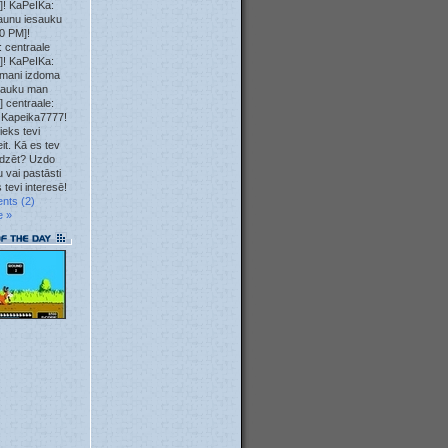
]! KaPeIKa:
23. May
aunu iesauku
0 PM]!
 centraale
23. May
]! KaPeIKa:
mani izdoma
12. May
sauku man
] centraale:
 Kapeika7777!
10. May
ieks tevi
it. Kā es tev
04. May
īdzēt? Uzdo
 vai pastāsti
 tevi interesē!
04. May
nts (2)
e »
04. May
04. May
01. May
28. Apr
23. Apr
22. Apr
22. Apr