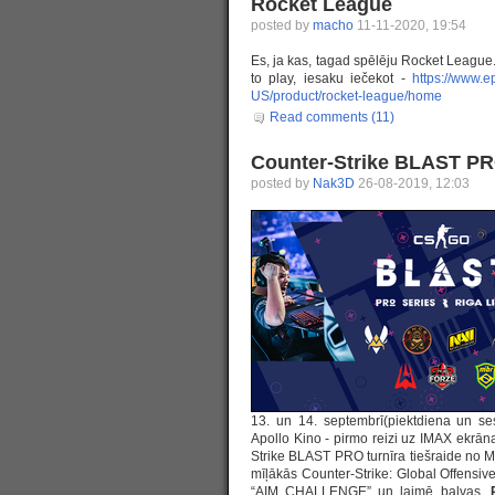
Rocket League
posted by
macho
11-11-2020, 19:54
Es, ja kas, tagad spēlēju Rocket League.
to play, iesaku iečekot -
https://www.e
US/product/rocket-league/home
Read comments (11)
Counter-Strike BLAST P
posted by
Nak3D
26-08-2019, 12:03
13. un 14. septembrī(piektdiena un ses
Apollo Kino - pirmo reizi uz IMAX ekrāna
Strike BLAST PRO turnīra tiešraide no M
mīļākās Counter-Strike: Global Offensi
“AIM CHALLENGE” un laimē balvas.