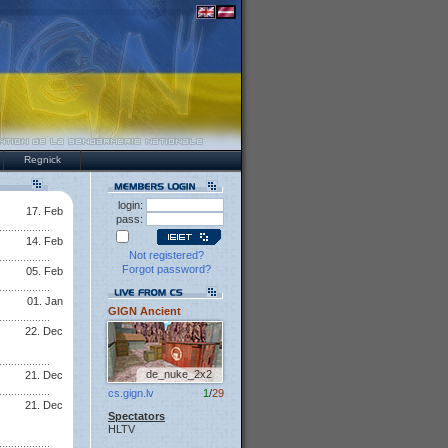
Regnick
login:
17. Feb
pass:
14. Feb
Not registered?
Forgot password?
05. Feb
01. Jan
GIGN Ancient
22. Dec
de_nuke_2x2
21. Dec
cs.gign.lv
1
/
29
21. Dec
Spectators
HLTV