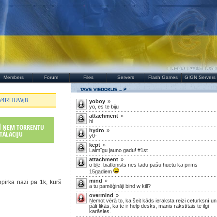
Members
Forum
Files
Servers
Flash Games
GIGN Servers
.gg/4RHUWj8
yoboy
»
yo, es te biju
attachment
»
hi
RĪ ŅEM TORRENTU
hydro
»
TALĀCIJU
y0-
kept
»
Laimīgu jauno gadu! #1st
attachment
»
o bļe, biatlonists nes tādu pašu huetu kā pirms
15gadiem
mind
»
opirka nazi pa 1k, kurš
a tu pamēģināji bind w kill?
overmind
»
Ņemot vērā to, ka šeit kāds ieraksta reizi ceturksnī un
pālī likās, ka te ir help desks, manis rakstītais te ilgi
karāsies.