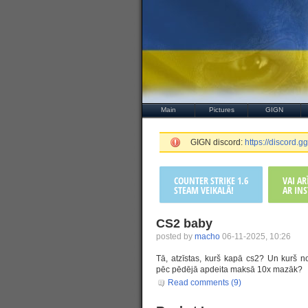
Main
Pictures
GIGN
GIGN discord:
https://discord
COUNTER STRIKE 1.6
VAI A
STEAM VEIKALĀ!
AR INS
CS2 baby
posted by
macho
06-11-2025, 10:26
Tā, atzīstas, kurš kapā cs2? Un kurš n
pēc pēdējā apdeita maksā 10x mazāk?
Read comments (9)