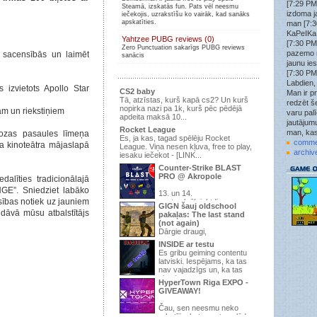
[7:29 PM
Steamā, izskatās fun. Pats vēl neesmu
Wick3D
»
izdoma j
iečekojis, uzrakstīšu ko vairāk, kad sanāks
tf2.kso.lv:27015
apskatīties.
man [7:3
Wick3D
»
KaPeIKa:
Yahtzee PUBG reviews (0)
tf2.kso.lv:27015
[7:30 PM
Zero Punctuation sakarīgs PUBG reviews
Wick3D
»
pazemo 
 sacensībās un laimēt
sanācis
Nākat spēlēt uz šo KSO PUB serveri tf2.kso.lv:27015
jaunu ie
ir brīvs laiks uzspēlēt.
[7:30 PM
attachment
»
Labdien,
s izvietots Apollo Star
ok
CS2 baby
Man ir pr
Tā, atzīstas, kurš kapā cs2? Un kurš
redzēt še
struncis
»
nopirka nazi pa 1k, kurš pēc pēdējā
am un riekstiņiem
jau jau labu uztaisa, tad spēlē, šobrīd 9/24 un pirmā
varu pal
apdeita maksā 10...
diena
jautājumu
Rocket League
man, kas
iozas pasaules līmeņa
struncis
»
Es, ja kas, tagad spēlēju Rocket
1.6
comme
a kinoteātra mājaslapā
League. Viņa nesen kļuva, free to play,
archiv
iesaku iečekot - [LINK...
.qoodbeep.
»
strunci tas css vai 1.6?
Counter-Strike BLAST
PRO @ Akropole
struncis
»
alīties tradicionālajā
Ja gribar kādu zm+war3ftx 31lvl uzspēlēt, pievienojās
E”. Sniedziet labāko
195.3.145.67:27015 , pēc šiem gadiem izdomāju
13. un 14.
nsības notiek uz jauniem
septembrī(piektdiena un
serveri uztaisīt atkal
GIGN šauj oldschool
sestdiena), t/c “Akropole” Apollo Kino -
edāvā mūsu atbalstītājs
pakaļas: The last stand
attachment
»
pirmo ...
(not again)
jauns forums
tikai kāda jēga
Dārgie draugi,
Trakaisspoks
»
INSIDE ar testu
Jup
Ir pienācis laiks parādīt, ka pēdējā
Es gribu geiming contentu
reize, kurā mēs domājam, ...
struncis
»
latviski. Iespējams, ka tas
Vajag topiku uzraut par vakara šaušanu pubā.
nav vajadzīgs un, ka tas
viss ir s...
.qoodbeep.
»
HyperTown Riga EXPO -
Vispar doma kadam raut sho speli? Neesu speljis jau
GIVEAWAY!
kad vis sheit vienaa mirklii izmira.
Čau, sen neesmu neko
.qoodbeep.
»
rakstījis, bet man te palūdza