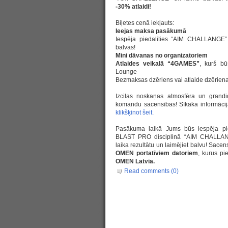
-30% atlaidi!
Biļetes cenā iekļauts:
Ieejas maksa pasākumā
Iespēja piedalīties “AIM CHALLANGE”
balvas!
Mini dāvanas no organizatoriem
Atlaides veikalā “4GAMES”
, kurš bū
Lounge
Bezmaksas dzēriens vai atlaide dzērien
Izcilas noskaņas atmosfēra un grand
komandu sacensības! Sīkaka informācij
klikšķinot šeit.
Pasākuma laikā Jums būs iespēja pied
BLAST PRO disciplinā “AIM CHALLANG
laika rezultātu un laimējiet balvu! Sace
OMEN portatīviem datoriem
, kurus pi
OMEN Latvia.
Read comments (0)