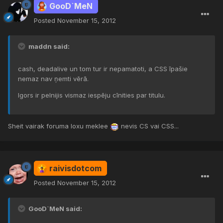
GooD`MeN
Posted
November 15, 2012
maddn said:
cash, deadalive un tom tur ir nepamatoti, a CSS īpašie
nemaz nav ņemti vērā.
Igors ir pelnijis vismaz iespēju cīnities par titulu.
Sheit vairak foruma loxu meklee
nevis CS vai CSS...
raivisdotcom
Posted
November 15, 2012
GooD`MeN said: