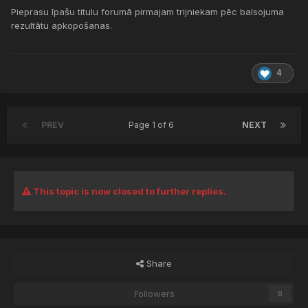
Pieprasu īpašu titulu forumā pirmajam trijniekam pēc balsojuma
rezultātu apkopošanas.
4
PREV
Page 1 of 6
NEXT
This topic is now closed to further replies.
Share
Followers
0