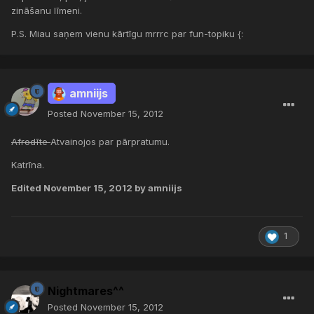
zināšanu līmeni.
P.S. Miau saņem vienu kārtīgu mrrrc par fun-topiku {:
amniijs
Posted
November 15, 2012
Afrodīte
Atvainojos par pārpratumu.
Katrīna.
Edited
November 15, 2012
by amniijs
1
Nightmares^^
Posted
November 15, 2012