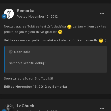
Semorka
Posted
November 15, 2012
Neuzstraucies Tubij es tevi tūlīt dadzīšu
Lai jau viņiem tiek tas
prieks, tā jau viņiem dzīvē grūti iet
Bet topiks man ar patīk, vislielākais Lohs tabūn Parmamently
:)
Seen said:
Semorka kreditu dabuji?
Seen tu jau sāc runāt offtopikā!
Edited
November 15, 2012
by Semorka
LeChuck