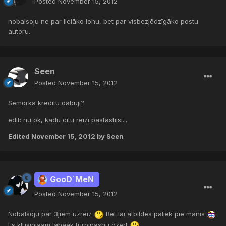
Posted
November 15, 2012
nobalsoju ne par lielāko lohu, bet par visbezjēdzīgāko postu
autoru.
Seen
Posted
November 15, 2012
Semorka kreditu dabuji?
edit: nu ok, kadu citu reizi pastastiisi...
Edited
November 15, 2012
by Seen
GooD`MeN
Posted
November 15, 2012
Nobalsoju par 3jiem uzreiz
Bet lai atbildes paliek pie manis
Es klusinjaam labaak turpinashu dzert