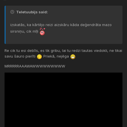
Teletuubijs said:
izskatās, ka kārtējo reizi aizskāru kāda deģendrāta mazo
sirsniņu, cik mīļi
Re cik tu esi debīls, es tik gribu, lai tu redzi tautas viedokli, ne tikai
savu šauro pierīti
Priekā, nejēga
MRRRRRAAAWAWWWWWWWWW