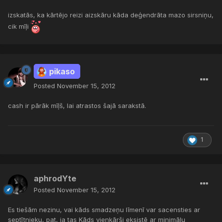
izskatās, ka kārtējo reizi aizskāru kāda deģendrāta mazo sirsniņu,
cik mīļi
pikaso
Posted
November 15, 2012
cash ir pārāk mīļš, lai atrastos šajā sarakstā.
1
aphrodYte
Posted
November 15, 2012
Es tiešām nezinu, vai kāds smadzeņu līmenī var sacensties ar
septītnieku, pat, ja tas Kāds vienkārši eksistē ar minimālu