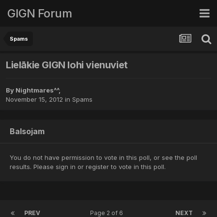
GIGN Forum
Spams
Lielākie GIGN lohi vienuviet
By
Nightmares^^
,
November 15, 2012
in
Spams
Balsojam
You do not have permission to vote in this poll, or see the poll
results. Please
sign in
or
register
to vote in this poll.
PREV
Page 2 of 6
NEXT