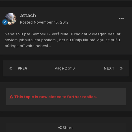
attach
Posted
November 15, 2012
Nebalsoju par Semorku - viņš rullē :X radical.lv diezgan besī ar
saviem jobnutajiem postiem , bet nu tūbijs tikuntā viņu sit pušu.
b0rings arī vairs nebesī ..
PREV
Page 2 of 6
NEXT
This topic is now closed to further replies.
Share