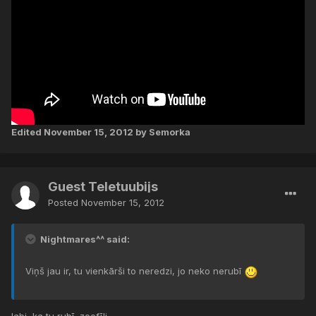
Edited
November 15, 2012
by Semorka
Guest Teletuubijs
Posted
November 15, 2012
Nightmares^^ said:
Viņš jau ir, tu vienkārši to neredzi, jo neko nerubī
labi, ka tu rubī, zoofīli.