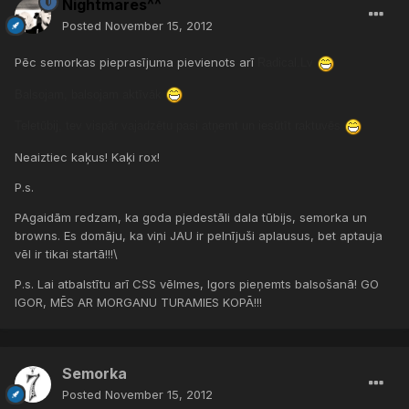
Nightmares^^
Posted
November 15, 2012
Pēc semorkas pieprasījuma pievienots arī
Radical.Lv
Balsojam, balsojam aktīvāk
Teletūbij, tev vispār vajadzētu pasi atņemt un iesūtīt raktuvēs
Neaiztiec kaķus! Kaķi rox!
P.s.
PAgaidām redzam, ka goda pjedestāli dala tūbijs, semorka un
browns. Es domāju, ka viņi JAU ir pelnījuši aplausus, bet aptauja
vēl ir tikai startā!!!\
P.s. Lai atbalstītu arī CSS vēlmes, Igors pieņemts balsošanā! GO
IGOR, MĒS AR MORGANU TURAMIES KOPĀ!!!
Semorka
Posted
November 15, 2012