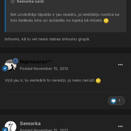
Semorka said:
Bet uzvārētājs tāpatās ir jau skaidrs, jo teletūbījs nomīza ka
būs lielākais lohs un aizlaidās no topika kā mīzelis
brīnums, kā tu vel neesi dabas brīnumu grupā.
Nightmares^^
Posted
November 15, 2012
Viņš jau ir, tu vienkārši to neredzi, jo neko nerubī
1
Semorka
Posted
November 15, 2012