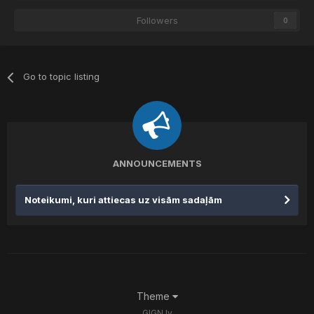
Followers
0
Go to topic listing
ANNOUNCEMENTS
Noteikumi, kuri attiecas uz visām sadaļām
Theme
GIGN.lv