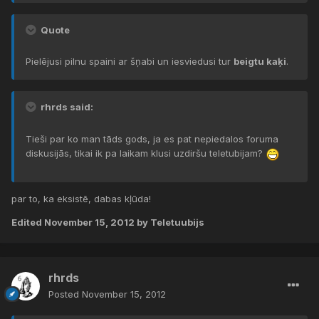
Quote
Pielējusi pilnu spaini ar šņabi un iesviedusi tur
beigtu kaķi
.
rhrds said:
Tieši par ko man tāds gods, ja es pat nepiedalos foruma
diskusijās, tikai ik pa laikam klusi uzdiršu teletubijam?
par to, ka eksistē, dabas kļūda!
Edited
November 15, 2012
by Teletuubijs
rhrds
Posted
November 15, 2012