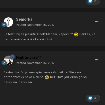
2
Semorka
Posted
November 15, 2012
Jā teletūbij es piekrītu GooD'Menam, kāpēc???
Baidies, ka
darbadevējs uzzinās ka esi lohs?
Nightmares^^
Posted
November 15, 2012
Skatos, ka tūbijs zem spiediena kļūst vēl debīlāks un
aprobežotāks nekā ikdienā
Rezultāts jau virmo gaisā,
balsojam, balsojam!
3