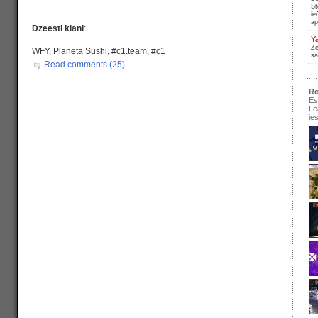
St
ie
ap
Dzeesti klani
:
Y
Ze
WFY, Planeta Sushi, #c1.team, #c1
sa
Read comments (25)
Ro
Es
Le
ie
se
pir
Ir
re
pa