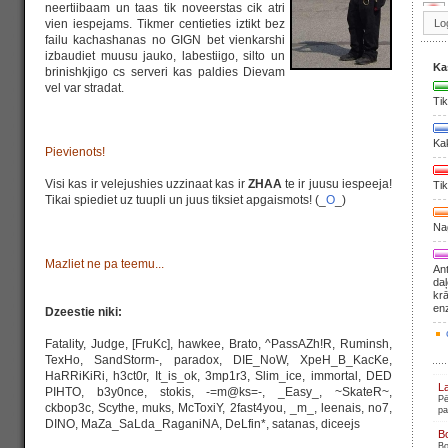
neertiibaam un taas tik noveerstas cik atri
vien iespejams. Tikmer centieties iztikt bez
failu kachashanas no GIGN bet vienkarshi
izbaudiet muusu jauko, labestiigo, silto un
Ka
brinishkjigo cs serveri kas paldies Dievam
vel var stradat.
Tik
Ka
Pievienots!
Visi kas ir velejushies uzzinaat kas ir
ZHAA
te ir juusu iespeeja!
Tik
Tikai spiediet uz tuupli un juus tiksiet apgaismots! (_
O
_)
Nag
Mazliet ne pa teemu...
Ant
daļ
krā
en
Dzeestie niki:
Fatality, Judge, [FruKc], hawkee, Brato, ^PassAZh!R, Ruminsh,
TexHo, SandStorm-, paradox, DIE_NoW, XpeH_B_KacKe,
HaRRiKiRi, h3ct0r, It_is_ok, 3mp1r3, Slim_ice, immortal, DED
L
PIHTO, b3y0nce, stokis, -=m
@ks=-, _Easy_, ~SkateR~,
Pē
ckbop3c, Scythe, muks, McToxiY, 2fast4you, _m_, leenais, no7,
pa
DINO, MaZa_SaLda_RaganiNA, DeLfin*, satanas, diceejs
B
Bo