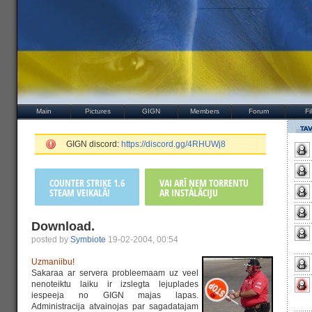
Main
Pictures
GIGN
Members
Forum
Fi
GIGN discord:
https://discord.gg/4RHUWj8
COUNTER STRIKE 1.6
VAI ARĪ ŅEM TORRENTU
STEAM VEIKALĀ!
AR INSTALĀCIJU
Download.
posted by
Symbiote
19-02-2004, 00:54
Uzmaniibu!
Sakaraa ar servera probleemaam uz veel
nenoteiktu laiku ir izslegta lejuplades
iespeeja no GIGN majas lapas.
Administracija atvainojas par sagadatajam