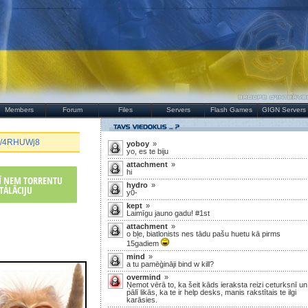
Members
Forum
Files
Servers
Flash Games
GIGN Servers
.gg/4RHUWj8
yoboy
»
yo, es te biju
attachment
»
hi
RĪ ŅEM TORRENTU
hydro
»
TALĀCIJU
y0-
kept
»
Laimīgu jauno gadu! #1st
attachment
»
o bļe, biatlonists nes tādu pašu huetu kā pirms
15gadiem
mind
»
a tu pamēģināji bind w kill?
overmind
»
Ņemot vērā to, ka šeit kāds ieraksta reizi ceturksnī un
pālī likās, ka te ir help desks, manis rakstītais te ilgi
karāsies.