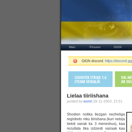
Main
Pictures
GIGN
GIGN discord:
https://discord
COUNTER STRIKE 1.6
VAI A
STEAM VEIKALĀ!
AR INS
Lielaa tiiriishana
posted by
worm
28-11-2003, 15:51
Shodien notika tiezgan nezheliga
registreto niku tiirishana (kuri nebija
lietoti vairak ka 3 meneshus), kaa
rezultata tika izdzesti vairaak kaa