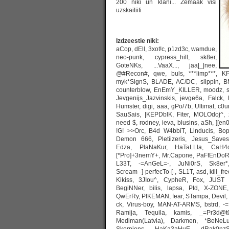
200 niki un klani... Zemaak visi
uzskaitiiti
Izdzeestie niki:
aCop, dEll, 3xot!c, p1zd3c, wamdue,
neo-punk, cypress_hill, sk8er,
GoteNKs, ...VaaX..., jaa|_|nee,
@#Recon#, qwe, buls, ***limp***, KP
myk*SignS, BLADE, AC/DC, slippin, B
counterblow, EnEmY_KILLER, moodz, s
Jevgenijs_Jazvinskis, jevge6a, Falck, 
Humster, digi, aaa, gPo/7b, Ultimat, c0u
SauSais, |KEPDblK, Fiter, MOLOdoj^, 
need $, rodney, ieva, blusins, aSh, ][
!G! >>Orc, B4d W4bbiT, Linducis, Bo
Demon 666, Pletiizeris, Jesus_Saves
Edza, PlaNaKur, HaTaLLla, CaH4o
[*Pro]+3nemY+, Mr.Capone, PaFfEnDoRf
L33T, -=AnGeL=-, JuNi0rS, Sk8er*
Scream -]-perfecTo-[-, SL1T, asd, kill_free
Kikiss, 3JIou^, CypheR, Fox, JUST
BegiNNer, bilis, lapsa, Ptd, X-ZO
QwErRy, PIKEMAN, fear, STampa, Devil, ()
ck, Virus-boy, MAN-AT-ARMS, bstrd, -=E
Ramija, Tequila, kamis, _=Pr3d
@t
Medlman(Latvia), Darkmen, *BeNeLu
Skorpions, HaKa3aHuE, dRak0nzS