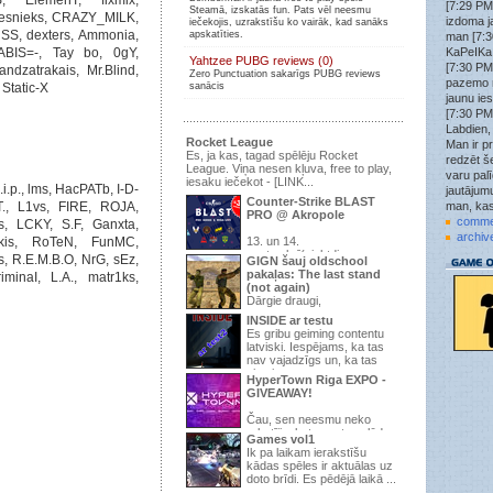
[7:29 PM
Steamā, izskatās fun. Pats vēl neesmu
miesnieks, CRAZY_MILK,
Wick3D
»
izdoma j
iečekojis, uzrakstīšu ko vairāk, kad sanāks
tf2.kso.lv:27015
, dexters, Ammonia,
apskatīties.
man [7:3
Wick3D
»
ABIS=-, Tay bo, 0gY,
KaPeIKa:
Yahtzee PUBG reviews (0)
tf2.kso.lv:27015
[7:30 PM
ndzatrakais, Mr.Blind,
Zero Punctuation sakarīgs PUBG reviews
Wick3D
»
pazemo 
 Static-X
sanācis
Nākat spēlēt uz šo KSO PUB serveri tf2.kso.lv:27015
jaunu ie
ir brīvs laiks uzspēlēt.
[7:30 PM
attachment
»
Labdien,
ok
Rocket League
Man ir pr
Es, ja kas, tagad spēlēju Rocket
redzēt še
struncis
»
League. Viņa nesen kļuva, free to play,
jau jau labu uztaisa, tad spēlē, šobrīd 9/24 un pirmā
varu pal
iesaku iečekot - [LINK...
i.p., lms, HacPATb, I-D-
diena
jautājumu
Counter-Strike BLAST
T., L1vs, FIRE, ROJA,
man, kas
struncis
»
PRO @ Akropole
1.6
comme
, LCKY, S.F, Ganxta,
archiv
kis, RoTeN, FunMC,
13. un 14.
.qoodbeep.
»
strunci tas css vai 1.6?
septembrī(piektdiena un
, R.E.M.B.O, NrG, sEz,
GIGN šauj oldschool
sestdiena), t/c “Akropole” Apollo Kino -
pakaļas: The last stand
struncis
»
minaI, L.A., matr1ks,
pirmo ...
Ja gribar kādu zm+war3ftx 31lvl uzspēlēt, pievienojās
(not again)
195.3.145.67:27015 , pēc šiem gadiem izdomāju
Dārgie draugi,
serveri uztaisīt atkal
INSIDE ar testu
Ir pienācis laiks parādīt, ka pēdējā
Es gribu geiming contentu
attachment
»
reize, kurā mēs domājam, ...
latviski. Iespējams, ka tas
jauns forums
tikai kāda jēga
nav vajadzīgs un, ka tas
Trakaisspoks
»
viss ir s...
HyperTown Riga EXPO -
Jup
GIVEAWAY!
struncis
»
Vajag topiku uzraut par vakara šaušanu pubā.
Čau, sen neesmu neko
rakstījis, bet man te palūdza
.qoodbeep.
»
Games vol1
pastāstīt par vienu interesantu ...
Vispar doma kadam raut sho speli? Neesu speljis jau
Ik pa laikam ierakstīšu
kad vis sheit vienaa mirklii izmira.
kādas spēles ir aktuālas uz
doto brīdi. Es pēdējā laikā ...
.qoodbeep.
»