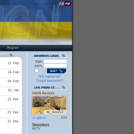
Regnick
login:
17. Feb
pass:
14. Feb
Not registered?
Forgot password?
05. Feb
01. Jan
GIGN Ancient
22. Dec
de_dust2x2
21. Dec
cs.gign.lv
1
/
29
21. Dec
Spectators
HLTV