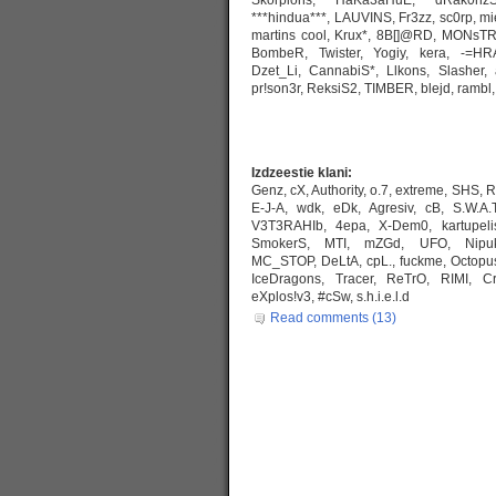
***hindua***, LAUVINS, Fr3zz, sc0rp, 
martins cool, Krux*, 8B[]
@RD, MONsTRSS
BombeR, Twister, Yogiy, kera, -=HR
Dzet_Li, CannabiS*, Llkons, Slasher, a
pr!son3r, ReksiS2, TIMBER, blejd, rambl,
Izdzeestie klani:
Genz, cX, Authority, o.7, extreme, SHS, R.
E-J-A, wdk, eDk, Agresiv, cB, S.W.A.
V3T3RAHIb, 4epa, X-Dem0, kartupelis
SmokerS, MTI, mZGd, UFO, Nipu
MC_STOP, DeLtA, cpL., fuckme, Octopus
IceDragons, Tracer, ReTrO, RIMI, Cri
eXplos!v3, #cSw, s.h.i.e.l.d
Read comments (13)