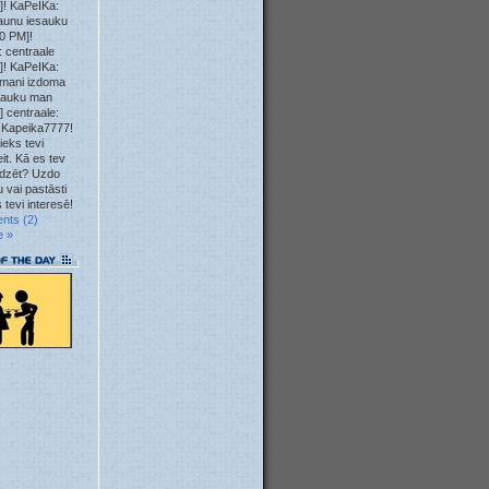
]! KaPeIKa:
23. May
aunu iesauku
0 PM]!
 centraale
23. May
]! KaPeIKa:
mani izdoma
12. May
sauku man
] centraale:
 Kapeika7777!
10. May
ieks tevi
it. Kā es tev
04. May
īdzēt? Uzdo
 vai pastāsti
 tevi interesē!
04. May
nts (2)
e »
04. May
04. May
01. May
28. Apr
23. Apr
22. Apr
22. Apr