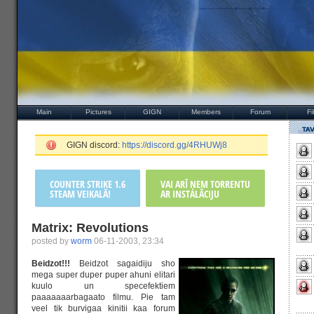
Main
Pictures
GIGN
Members
Forum
Fi
GIGN discord:
https://discord.gg/4RHUWj8
COUNTER STRIKE 1.6
VAI ARĪ ŅEM TORRENTU
STEAM VEIKALĀ!
AR INSTALĀCIJU
Matrix: Revolutions
posted by
worm
06-11-2003, 23:34
Beidzot!!!
Beidzot sagaidiju sho
mega super duper puper ahuni elitari
kuulo un specefektiem
paaaaaaarbagaato filmu. Pie tam
veel tik burvigaa kinitii kaa forum