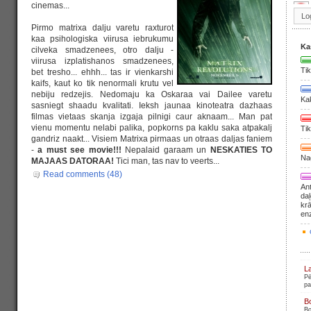
cinemas...
Pirmo matrixa dalju varetu raxturot
kaa psihologiska viirusa iebrukumu
Ka
cilveka smadzenees, otro dalju -
viirusa izplatishanos smadzenees,
Tik
bet tresho... ehhh... tas ir vienkarshi
kaifs, kaut ko tik nenormali krutu vel
nebiju redzejis. Nedomaju ka Oskaraa vai Dailee varetu
Ka
sasniegt shaadu kvalitati. Ieksh jaunaa kinoteatra dazhaas
filmas vietaas skanja izgaja pilnigi caur aknaam... Man pat
vienu momentu nelabi palika, popkorns pa kaklu saka atpakalj
Tik
gandriz naakt... Visiem Matrixa pirmaas un otraas daljas faniem
-
a must see movie!!!
Nepalaid garaam un
NESKATIES TO
Nag
MAJAAS DATORAA!
Tici man, tas nav to veerts...
Read comments (48)
Ant
daļ
krā
en
L
Pē
pa
B
Bo