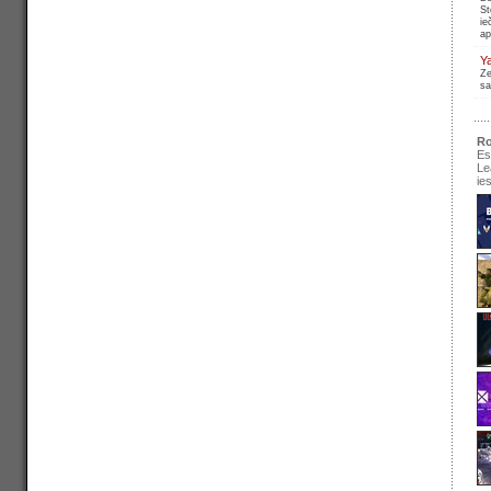
St
ie
ap
Y
Ze
sa
Ro
Es
Le
ie
se
pir
Ir
re
pa