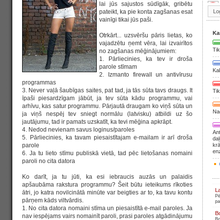
lai jūs sajustos sūdīgāk, gribētu
pateikt, ka pie konta zagšanas esat
vainīgi tikai jūs paši.
Ka
Otrkārt... uzsvēršu pāris lietas, ko
vajadzētu ņemt vēra, lai izvairītos
Tik
no zagšanas mēģinājumiem:
1. Pārliecinies, ka tev ir droša
parole stīmam
Ka
2. Izmanto firewall un antivīrusu
programmas
3. Never vaļā šaubīgas saites, pat tad, ja tās sūta tavs draugs. It
Tik
īpaši piesardzīgam jābūt, ja tev sūta kādu programmu, vai
arhīvu, kas satur programmu. Pārjautā draugam ko viņš sūta un
Nag
ja viņš nespēj tev sniegt normālu (latvisku) atbildi uz šo
jautājumu, tad ir pamats uzskatīt, ka tevi mēģina apkrāpt.
4. Nedod nevienam savus loginus/paroles
Ant
5. Pārliecinies, ka tavam piesaistītajam e-mailam ir arī droša
daļ
parole
krā
en
6. Ja tu lieto stīmu publiskā vietā, tad pēc lietošanas nomaini
paroli no cita datora
Ko darīt, ja tu jūti, ka esi iebraucis auzās un palaidis
apšaubāma rakstura programmu? Šeit būtu ieteikums rīkoties
L
ātri, jo katra novilcinātā minūte var beigties ar to, ka tavu kontu
Pē
pārņem kāds viltvārdis.
pa
1. No cita datora nomaini stīma un piesaistītā e-mail paroles. Ja
B
nav iespējams vairs nomainīt paroli, prasi paroles atgādinājumu
Bo