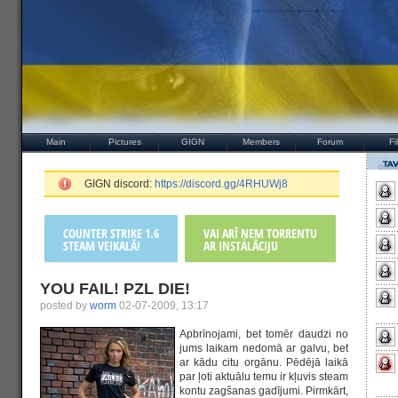
Main
Pictures
GIGN
Members
Forum
Fi
GIGN discord:
https://discord.gg/4RHUWj8
COUNTER STRIKE 1.6
VAI ARĪ ŅEM TORRENTU
STEAM VEIKALĀ!
AR INSTALĀCIJU
YOU FAIL! PZL DIE!
posted by
worm
02-07-2009, 13:17
Apbrīnojami, bet tomēr daudzi no
jums laikam nedomā ar galvu, bet
ar kādu citu orgānu. Pēdējā laikā
par ļoti aktuālu temu ir kļuvis steam
kontu zagšanas gadījumi. Pirmkārt,