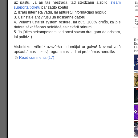
uz pastu. Ja arī tas nestrādā, tad steidzami aizpildi
steam
St
ie
supporta ticketu
par zagto kontu!
ap
2. Izrauj interneta vadu, lai apturētu informācijas noplūdi
3. Uzinstalē antivirusu un noskannē datoru
Y
Ze
4. Vēlams uztaisīt system restore, lai būtu 100% drošs, ka pie
sa
datora sāknēšanas neielādējas nekādi brīnumi
5. Ja jūties nekompetents, tad prasi savam draugam-datoristam,
lai palīdz :)
Ro
Es
Visbeidzot, vēlreiz uzsvēršu - domājat ar galvu! Neverat vaļā
Le
ie
apšaubāmus linkus/programmas, tad arī problēmas nenotiks.
Read comments (17)
se
pir
Ir
re
pa