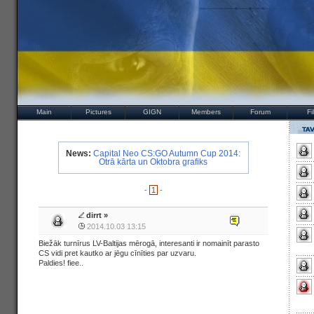
Main
Pictures
GIGN
Members
Forum
Fi
News:
Capital Neo CS:GO Autumn Cup 2014:
Otrā kārta un Oktobra grafiks
-
1
-
dirrt
»
2014.10.03 13:15
Biežāk turnīrus LV-Baltijas mērogā, interesanti ir nomainīt parasto
CS vidi pret kautko ar jēgu cīnīties par uzvaru.
Paldies! fiee..