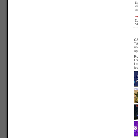
St
ie
ap
Y
Ze
sa
CS
Tā
no
ap
Ro
Es
Le
ie
se
pir
Ir
re