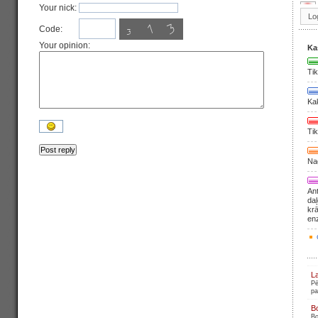
Your nick:
Code:
Your opinion:
Ka
Tik
Ka
Tik
Nag
Ant
daļ
krā
en
L
Pē
pa
B
Bo