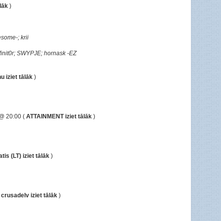
lāk
)
some-; krii
 finit0r; SWYPJE; hornask -EZ
u iziet tālāk
)
@ 20:00 (
ATTAINMENT iziet tālāk
)
is (LT) iziet tālāk
)
(
crusadelv iziet tālāk
)