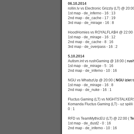
06.10.2014
rollin.lv vs Electronic Grizzly (LT)
@ 20:0
1st map - de_inferno - 16 : 13
2nd map - de_cache - 17 : 19
3rd map - de_mirage - 16 : 8
HoodHomies vs ROYALFLA$H
@ 22:00 
1st map - de_mirage - 16 : 12
2nd map - de_cache - 8 : 16
3rd map - de_overpass - 16 : 2
5.10.2014
Autism.int vs rushGaming
@ 18:00 (
rush
1st map - de_mirage - 5 : 16
2nd map - de_inferno - 10 : 16
NGU vs WhatszUp
@ 20:00 (
NGU iziet 
1st map - de_mirage - 16 : 8
2nd map - de_nuke - 16 : 1
Fluctus Gaming (LT) vs NIGHTSTALKER
Komanda Fluctus Gaming (LT) - uz spēli 
0 : 1
RFD vs TeamMythicEU (LT)
@ 22:00 (
Te
1st map - de_dust2 - 0 : 16
2nd map - de_inferno - 10 : 16