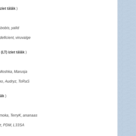
iet tālāk
)
bobis, yalld
deficient, viruvalge
LT) iziet tālāk
)
, Moshka, Marusja
ano, Audryz, ToRaS
lāk
)
moka, TerryK, ananaas
kuz, PDM, L33SA