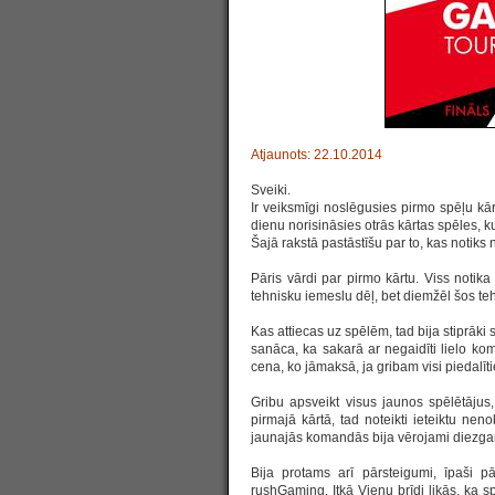
Atjaunots: 22.10.2014
Sveiki.
Ir veiksmīgi noslēgusies pirmo spēļu k
dienu norisināsies otrās kārtas spēles, k
Šajā rakstā pastāstīšu par to, kas notiks n
Pāris vārdi par pirmo kārtu. Viss noti
tehnisku iemeslu dēļ, bet diemžēl šos teh
Kas attiecas uz spēlēm, tad bija stiprāki s
sanāca, ka sakarā ar negaidīti lielo ko
cena, ko jāmaksā, ja gribam visi piedalīti
Gribu apsveikt visus jaunos spēlētājus,
pirmajā kārtā, tad noteikti ieteiktu ne
jaunajās komandās bija vērojami diezgan
Bija protams arī pārsteigumi, īpaši p
rushGaming. Itkā Vienu brīdi likās, ka s