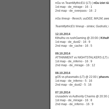
nGu vs TeamMythicEU (LT) (
nGu iziet tā
1st map - de_mirage - 16 : 1
2nd map - de_overpass - 16 : 2
nGu lineup - flexxch; uuDEE; MA1M; awe
TeamMythicEU lineup - sintex; Gudrutis;
12.10.2014
Kthulhu vs rushGaming
@ 20:00 (
Kthulh
1st map - de_dust2 - 16 : 9
2nd map - de_cache - 16 : 5
09.10.2014
ATTAINMENT vs NIGHTSTALKERS (LT)
1st map - de_inferno - 16 : 9
2nd map - de_mirage - 16 : 12
08.10.2014
gO5 vs phasmatis (LT)
@ 22:00 (
phasmat
1st map - de_inferno - 5 : 16
2nd map - de_dust2 - 5 : 16
07.10.2014
crusadelv vs Authority Charms
@ 20:30 
1st map - de_mirage - 16 : 8
2nd map - de_inferno - 16 : 9