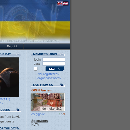
Regnick
login:
pass:
Not registered?
Forgot password?
GIGN Ancient
nts (1)
e »
de_nuke_2x2
cs.gign.lv
1
/
29
ts from Latvia
Spectators
ign guests
HLTV