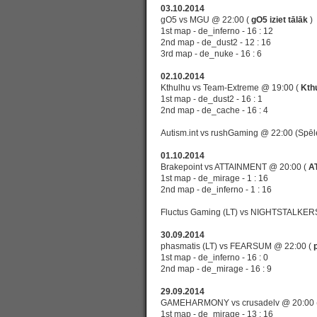
03.10.2014
gO5 vs MGU
@ 22:00 (
gO5 iziet tālāk
)
1st map - de_inferno - 16 : 12
2nd map - de_dust2 - 12 : 16
3rd map - de_nuke - 16 : 6
02.10.2014
Kthulhu vs Team-Extreme
@ 19:00 (
Kthu
1st map - de_dust2 - 16 : 1
2nd map - de_cache - 16 : 4
Autism.int vs rushGaming
@ 22:00 (Spēl
01.10.2014
Brakepoint vs ATTAINMENT
@ 20:00 (
A
1st map - de_mirage - 1 : 16
2nd map - de_inferno - 1 : 16
Fluctus Gaming (LT) vs NIGHTSTALKER
30.09.2014
phasmatis (LT) vs FEARSUM
@ 22:00 (
1st map - de_inferno - 16 : 0
2nd map - de_mirage - 16 : 9
29.09.2014
GAMEHARMONY vs crusadelv
@ 20:00 
1st map - de_mirage - 13 : 16