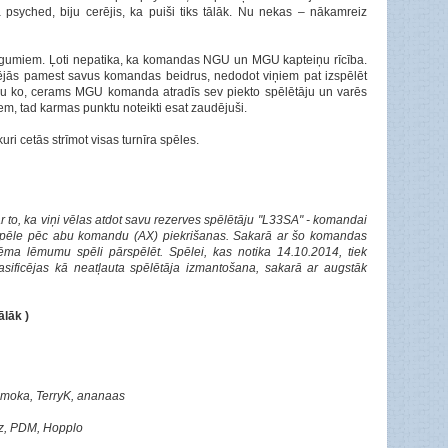
psyched, biju cerējis, ka puiši tiks tālāk. Nu nekas – nākamreiz
eigumiem. Ļoti nepatika, ka komandas NGU un MGU kapteiņu rīcība.
jās pamest savus komandas beidrus, nedodot viņiem pat izspēlēt
 Nu ko, cerams MGU komanda atradīs sev piekto spēlētāju un varēs
m, tad karmas punktu noteikti esat zaudējuši.
ri cetās strīmot visas turnīra spēles.
ar to, ka viņi vēlas atdot savu rezerves spēlētāju "L33SA" - komandai
rspēle pēc abu komandu (AX) piekrišanas. Sakarā ar šo komandas
ēma lēmumu spēli pārspēlēt. Spēlei, kas notika 14.10.2014, tiek
lasificējas kā neatļauta spēlētāja izmantošana, sakarā ar augstāk
tālāk
)
moka, TerryK, ananaas
kuz, PDM, Hopplo