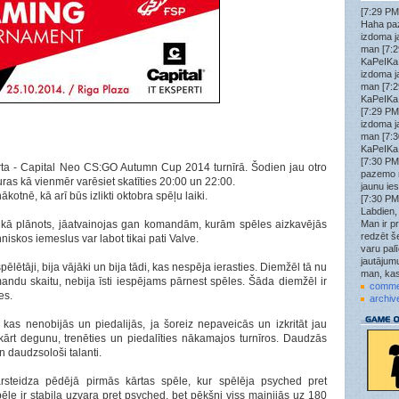
[7:29 PM
Haha pa
izdoma j
man [7:2
KaPeIKa
izdoma j
man [7:2
KaPeIKa
[7:29 PM
izdoma j
man [7:3
KaPeIKa:
[7:30 PM
ārta - Capital Neo CS:GO Autumn Cup 2014 turnīrā. Šodien jau otro
pazemo 
uras kā vienmēr varēsiet skatīties 20:00 un 22:00.
jaunu ie
ākotnē, kā arī būs izlikti oktobra spēļu laiki.
[7:30 PM
Labdien,
ka kā plānots, jāatvainojas gan komandām, kurām spēles aizkavējās
Man ir pr
redzēt še
niskos iemeslus var labot tikai pati Valve.
varu pal
jautājumu
pēlētāji, bija vājāki un bija tādi, kas nespēja ierasties. Diemžēl tā nu
man, kas
mandu skaitu, nebija īsti iespējams pārnest spēles. Šāda diemžēl ir
comme
es.
archiv
 kas nenobijās un piedalijās, ja šoreiz nepaveicās un izkritāt jau
nokārt degunu, trenēties un piedalīties nākamajos turnīros. Daudzās
 daudzsološi talanti.
ārsteidza pēdējā pirmās kārtas spēle, kur spēlēja psyched pret
pēle ir stabila uzvara pret psyched, bet pēkšņi viss mainijās uz 180