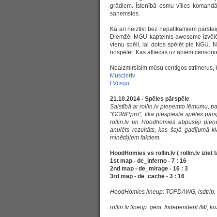
grādiem. Īstenībā esmu vīlies komandā 
saņemsies.
Kā arī neiztikt bez nepatīkamiem pārst
Diemžēl MGU kapteinis awesome izvēlē
vienu spēli, lai dotos spēlēt pie NGU.
nospēlēt. Kas attiecas uz abiem censoņie
Neaizmirsīsim mūsu centīgos strīmerus, ku
Musclertv
LVcsgo
21.10.2014 - Spēles pārspēle
Saistībā ar rollin.lv pieņemto lēmumu, p
"GGWP.pro", tika piespiesta spēles pā
rollin.lv un Hoodhomies abpusēji pieņ
anulēts rezultāts, kas šajā gadījumā k
minētājiem faktiem.
HoodHomies vs rollin.lv (
rollin.lv iziet 
1st map - de_inferno - 7 : 16
2nd map - de_mirage - 16 : 3
3rd map - de_cache - 3 : 16
HoodHomies lineup: TOPDAWG, lsdtrip, 
rollin.lv lineup: gem, Independent /M/, 