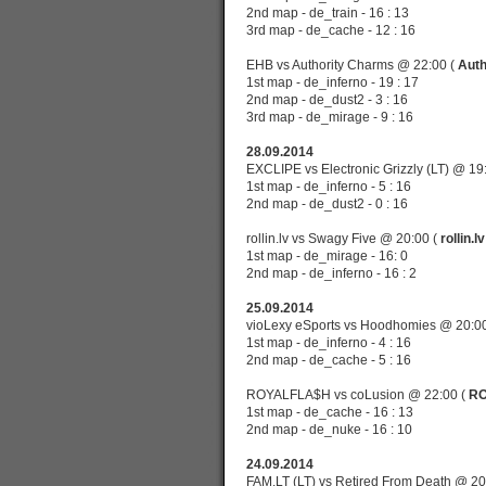
2nd map - de_train - 16 : 13
3rd map - de_cache - 12 : 16
EHB vs Authority Charms
@ 22:00 (
Auth
1st map - de_inferno - 19 : 17
2nd map - de_dust2 - 3 : 16
3rd map - de_mirage - 9 : 16
28.09.2014
EXCLIPE vs Electronic Grizzly (LT)
@ 19
1st map - de_inferno - 5 : 16
2nd map - de_dust2 - 0 : 16
rollin.lv vs Swagy Five
@ 20:00 (
rollin.lv
1st map - de_mirage - 16: 0
2nd map - de_inferno - 16 : 2
25.09.2014
vioLexy eSports vs Hoodhomies
@ 20:0
1st map - de_inferno - 4 : 16
2nd map - de_cache - 5 : 16
ROYALFLA$H vs coLusion
@ 22:00 (
RO
1st map - de_cache - 16 : 13
2nd map - de_nuke - 16 : 10
24.09.2014
FAM.LT (LT) vs Retired From Death
@ 20