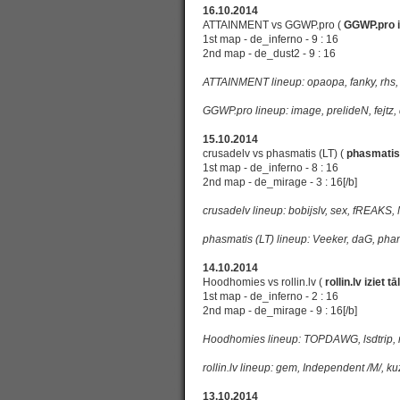
16.10.2014
ATTAINMENT vs GGWP.pro (
GGWP.pro iz
1st map - de_inferno - 9 : 16
2nd map - de_dust2 - 9 : 16
ATTAINMENT lineup: opaopa, fanky, rhs, 
GGWP.pro lineup: image, prelideN, fejtz, 
15.10.2014
crusadelv vs phasmatis (LT) (
phasmatis (
1st map - de_inferno - 8 : 16
2nd map - de_mirage - 3 : 16[/b]
crusadelv lineup: bobijslv, sex, fREAKS
phasmatis (LT) lineup: Veeker, daG, ph
14.10.2014
Hoodhomies vs rollin.lv (
rollin.lv iziet tā
1st map - de_inferno - 2 : 16
2nd map - de_mirage - 9 : 16[/b]
Hoodhomies lineup: TOPDAWG, lsdtrip, 
rollin.lv lineup: gem, Independent /M/, 
13.10.2014