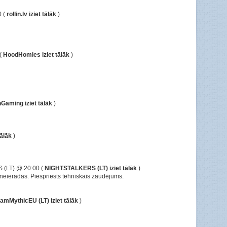
0 (
rollin.lv iziet tālāk
)
(
HoodHomies iziet tālāk
)
Gaming iziet tālāk
)
tālāk
)
S (LT)
@ 20:00 (
NIGHTSTALKERS (LT) iziet tālāk
)
neieradās. Piespriests tehniskais zaudējums.
amMythicEU (LT) iziet tālāk
)