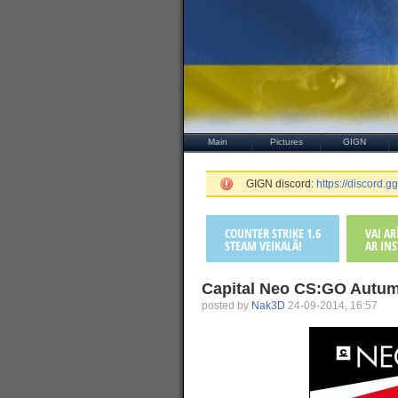
Main
Pictures
GIGN
GIGN discord:
https://discord
COUNTER STRIKE 1.6
VAI A
STEAM VEIKALĀ!
AR INS
Capital Neo CS:GO Autumn
posted by
Nak3D
24-09-2014, 16:57