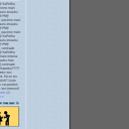
]! KaPeIKa:
zemo mani
aunu iesauku
9 PM]!
: pazemo mani
aunu iesauku
9 PM]!
: pazemo mani
]! KaPeIKa:
aunu iesauku
0 PM]!
 centraale
]! KaPeIKa:
mani izdoma
sauku man
] centraale:
 Kapeika7777!
ieks tevi
it. Kā es tev
īdzēt? Uzdo
 vai pastāsti
 tevi interesē!
nts (2)
e »