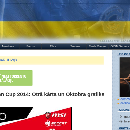
Members
Forum
Files
Servers
Flash Games
GIGN Servers
.gg/4RHUWj8
RĪ ŅEM TORRENTU
TALĀCIJU
 Cup 2014: Otrā kārta un Oktobra grafiks
comme
archiv
0
gues
49
fore