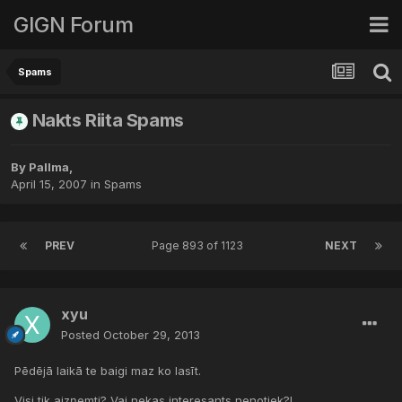
GIGN Forum
Spams
Nakts Riita Spams
By
Pallma
,
April 15, 2007
in
Spams
PREV
Page 893 of 1123
NEXT
xyu
Posted
October 29, 2013
Pēdējā laikā te baigi maz ko lasīt.
Visi tik aizņemti? Vai nekas interesants nenotiek?!