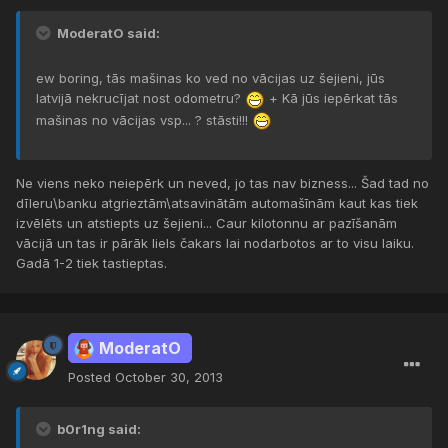
ModeratO said:
ew boring, tās mašinas ko ved no vācijas uz šejieni, jūs
latvijā nekrucījat nost odometru?
+ Kā jūs iepērkat tās
mašinas no vācijas vsp... ? stāsti!!!
Ne viens neko neiepērk un neved, jo tas nav bizness... Šad tad no
dīleru\banku atgrieztām\atsavinātām automašīnām kaut kas tiek
izvēlēts un atstiepts uz šejieni... Caur kilotonnu ar pazīšanām
vācijā un tas ir pārāk liels čakars lai nodarbotos ar to visu laiku.
Gadā 1-2 tiek tastieptas.
ModeratO
Posted
October 30, 2013
b0r1ng said: