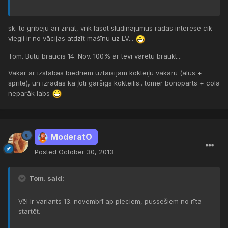
sk. to gribēju arī zināt, vnk lasot sludinājumus radās interese cik
viegli ir no vācijas atdzīt mašīnu uz LV...
Tom. Būtu braucis 14. Nov. 100% ar tevi varētu braukt...
Vakar ar izstabas biedriem uztaisījām kokteiļu vakaru (alus +
sprite), un izradās ka ļoti garšīgs kokteilis.. tomēr bonoparts + cola
neparāk labs
ModeratO
Posted
October 30, 2013
Tom. said:
Vēl ir variants 13. novembrī ap pieciem, pussešiem no rīta
startēt.