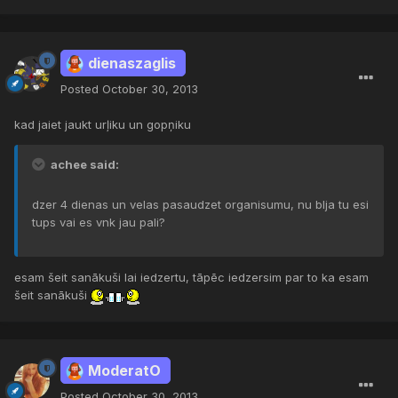
dienaszaglis
Posted
October 30, 2013
kad jaiet jaukt urļiku un gopņiku
achee said:
dzer 4 dienas un velas pasaudzet organisumu, nu blja tu esi
tups vai es vnk jau pali?
esam šeit sanākuši lai iedzertu, tāpēc iedzersim par to ka esam
šeit sanākuši
ModeratO
Posted
October 30, 2013