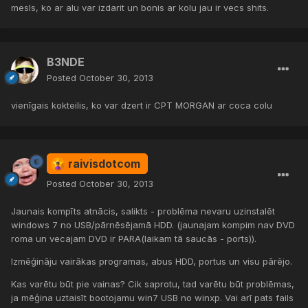
mesls, ko ar alu var izdarit un bonis ar kolu jau ir vecs shits.
B3NDE
Posted
October 30, 2013
vienīgais kokteilis, ko var dzert ir CPT MORGAN ar coca colu
raivisdotcom
Posted
October 30, 2013
Jaunais kompīts atnācis, salikts - problēma nevaru uzinstalēt
windows 7 no USB/pārnēsējamā HDD. (jaunajam kompim nav DVD
roma un vecajam DVD ir PARA(laikam tā saucās - ports)).
Izmēģināju vairākas programas, abus HDD, portus un visu pārējo.
Kas varētu būt pie vainas? Cik saprotu, tad varētu būt problēmas,
ja mēģina uztaisīt bootojamu win7 USB no winxp. Vai arī pats fails