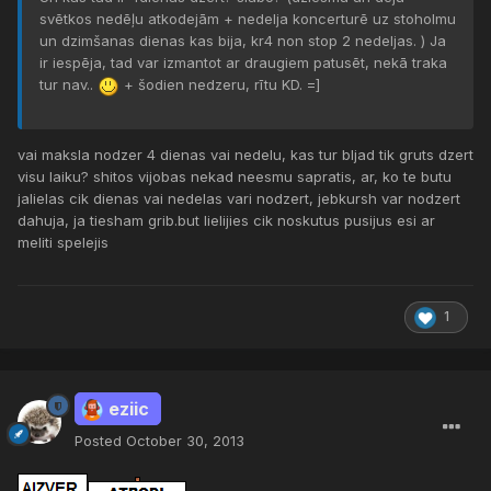
svētkos nedēļu atkodejām + nedelja koncerturē uz stoholmu
un dzimšanas dienas kas bija, kr4 non stop 2 nedeljas. ) Ja
ir iespēja, tad var izmantot ar draugiem patusēt, nekā traka
tur nav..
+ šodien nedzeru, rītu KD. =]
vai maksla nodzer 4 dienas vai nedelu, kas tur bljad tik gruts dzert
visu laiku? shitos vijobas nekad neesmu sapratis, ar, ko te butu
jalielas cik dienas vai nedelas vari nodzert, jebkursh var nodzert
dahuja, ja tiesham grib.but lielijies cik noskutus pusijus esi ar
meliti spelejis
1
eziic
Posted
October 30, 2013