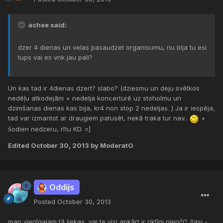
achee said:
dzer 4 dienas un velas pasaudzet organisumu, nu blja tu esi
tups vai es vnk jau pali?
Un kas tad ir 4dienas dzert? slabo? (dziesmu un deju svētkos
nedēļu atkodejām + nedelja koncerturē uz stoholmu un
dzimšanas dienas kas bija, kr4 non stop 2 nedeljas. ) Ja ir iespēja,
tad var izmantot ar draugiem patusēt, nekā traka tur nav..
+
šodien nedzeru, rītu KD. =]
Edited
October 30, 2013
by ModeratO
Oddijs
Posted
October 30, 2013
man vienīgajam tā liekas, vai te visi apkārt ir riktīgi plenči? (lasi -