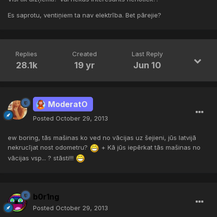
Es saprotu, ventiņiem ta nav elektrība. Bet pārejie?
Replies
Created
Last Reply
28.1k
19 yr
Jun 10
ModeratO
Posted
October 29, 2013
ew boring, tās mašinas ko ved no vācijas uz šejieni, jūs latvijā
nekrucījat nost odometru?
+ Kā jūs iepērkat tās mašinas no
vācijas vsp... ? stāsti!!!
b0r1ng
Posted
October 29, 2013