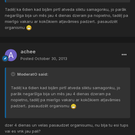
Tadēļ ka 6dien kad bijām pirtī atveda sliktu samagonku, jo parāk
negaršīga bija un mēs jau 4 dienas dzeram pa nopietno, tadēļ pa
mierīgo vakaru ar kokčikiem atļavāmies padzert.. pasaudzēt
organismu
achee
Posted
October 30, 2013
ModeratO said:
Tadēļ ka 6dien kad bijām pirtī atveda sliktu samagonku, jo
parāk negaršīga bija un mēs jau 4 dienas dzeram pa
nopietno, tadēļ pa mierīgo vakaru ar kokčikiem atļavāmies
padzert.. pasaudzēt organismu
dzer 4 dienas un velas pasaudzet organisumu, nu blja tu esi tups
vai es vnk jau pali?