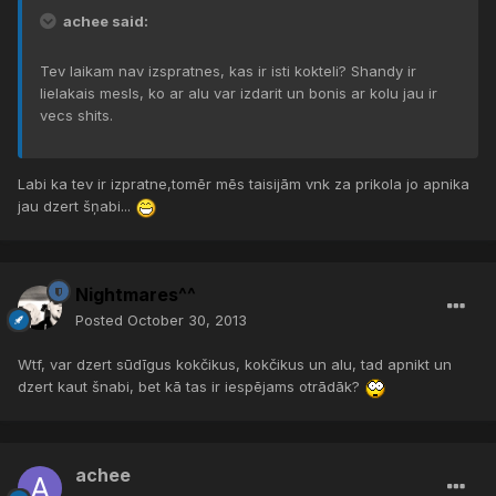
achee said:
Tev laikam nav izspratnes, kas ir isti kokteli? Shandy ir
lielakais mesls, ko ar alu var izdarit un bonis ar kolu jau ir
vecs shits.
Labi ka tev ir izpratne,tomēr mēs taisijām vnk za prikola jo apnika
jau dzert šņabi...
Nightmares^^
Posted
October 30, 2013
Wtf, var dzert sūdīgus kokčikus, kokčikus un alu, tad apnikt un
dzert kaut šnabi, bet kā tas ir iespējams otrādāk?
achee