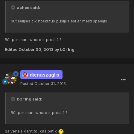
achee said:
but lielijies cik noskutus pusijus esi ar meliti spelejis
Būt par man-whore ir prestiži?
Edited
October 30, 2013
by b0r1ng
dienaszaglis
Posted
October 31, 2013
b0r1ng said:
Būt par man-whore ir prestiži?
galvenais darīt to, kas patīk