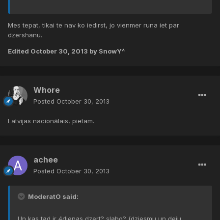
Mes tepat, tikai te nav ko iedirst, jo vienmer runa iet par
dzershanu.
Edited
October 30, 2013
by SnowY^
Whore
Posted
October 30, 2013
Latvijas nacionālais, pietam.
achee
Posted
October 30, 2013
ModeratO said:
Un kas tad ir 4dienas dzert? slabo? (dziesmu un deju