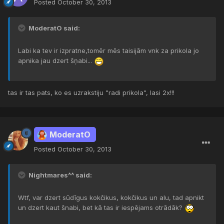
Posted
October 30, 2013
ModeratO said:
Labi ka tev ir izpratne,tomēr mēs taisijām vnk za prikola jo
apnika jau dzert šņabi...
tas ir tas pats, ko es uzrakstiju "radi prikola", lasi 2x!!!
ModeratO
Posted
October 30, 2013
Nightmares^^ said:
Wtf, var dzert sūdīgus kokčikus, kokčikus un alu, tad apnikt
un dzert kaut šnabi, bet kā tas ir iespējams otrādāk?