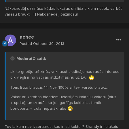
Nākošnedēļ uzzināšu kādas lekcijas un līdz cikiem notiek, varbūt
varēšu braukt.. =] Nākošnedelj paziņošu!
achee
Posted
October 30, 2013
ModeratO said:
sk. to gribēju arī zināt, vnk lasot sludinājumus radās interese
cik viegli ir no vācijas atdzīt mašīnu uz LV...
Tom. Būtu braucis 14. Nov. 100% ar tevi varētu braukt...
Vakar ar izstabas biedriem uztaisījām kokteiļu vakaru (alus
+ sprite), un izradās ka ļoti garšīgs kokteilis.. tomēr
bonoparts + cola neparāk labs
Tev laikam nav izspratnes, kas ir isti kokteli? Shandy ir lielakais