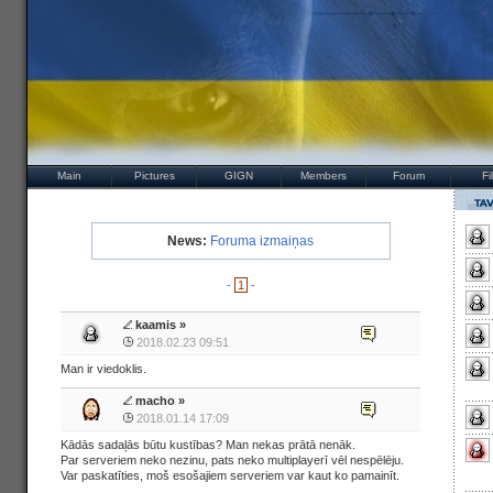
Main
Pictures
GIGN
Members
Forum
Fi
News:
Foruma izmaiņas
-
1
-
kaamis
»
2018.02.23 09:51
Man ir viedoklis.
macho
»
2018.01.14 17:09
Kādās sadaļās būtu kustības? Man nekas prātā nenāk.
Par serveriem neko nezinu, pats neko multiplayerī vēl nespēlēju.
Var paskatīties, moš esošajiem serveriem var kaut ko pamainīt.