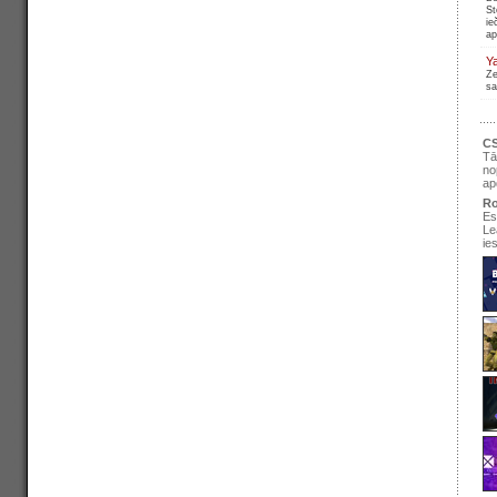
St
ie
ap
Y
Ze
sa
CS
Tā
no
ap
Ro
Es
Le
ie
se
pir
Ir
re