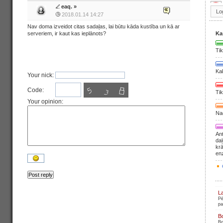
eaq.
»
2018.01.14 14:27
Nav doma izveidot citas sadaļas, lai būtu kāda kustība un kā ar
serveriem, ir kaut kas ieplānots?
Ka
Tik
Ka
Your nick:
Code:
Tik
Your opinion:
Nag
Ant
daļ
krā
en
L
Pē
pa
B
Bo