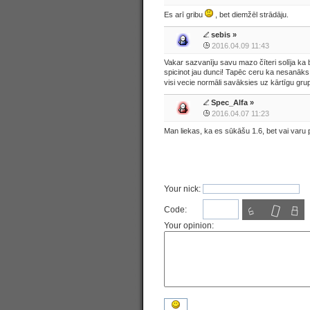
Es arī gribu
, bet diemžēl strādāju.
sebis
»
2016.04.09 11:43
Vakar sazvanīju savu mazo čīteri solīja ka
spicinot jau dunci! Tapēc ceru ka nesanāks 
visi vecie normāli savāksies uz kārtīgu gr
Spec_Alfa
»
2016.04.07 11:23
Man liekas, ka es sūkāšu 1.6, bet vai varu 
Your nick:
Code:
Your opinion: