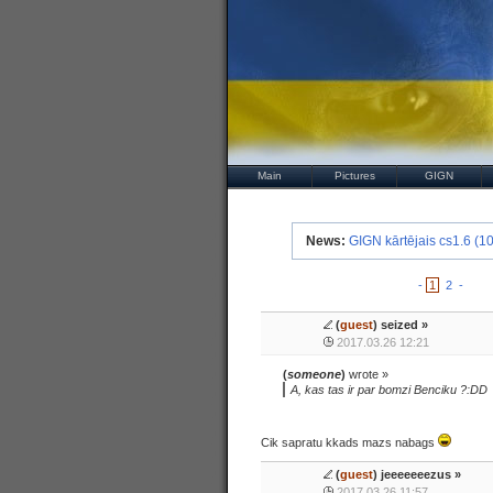
Main
Pictures
GIGN
News:
GIGN kārtējais cs1.6 (10
-
1
2
-
(
guest
) seized »
2017.03.26 12:21
(
someone
)
wrote »
A, kas tas ir par bomzi Benciku ?:DD
Cik sapratu kkads mazs nabags
(
guest
) jeeeeeeezus »
2017.03.26 11:57