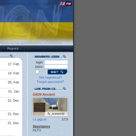
Regnick
login:
17. Feb
pass:
14. Feb
Not registered?
Forgot password?
05. Feb
01. Jan
GIGN Ancient
22. Dec
fy_iceworld
21. Dec
cs.gign.lv
1
/
29
21. Dec
Spectators
HLTV