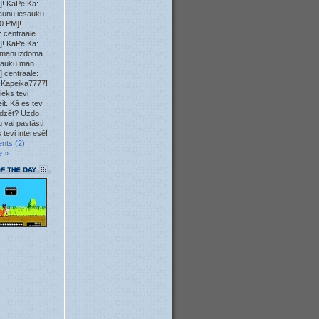
]! KaPeIKa:
23. May
aunu iesauku
0 PM]!
 centraale
23. May
]! KaPeIKa:
mani izdoma
12. May
sauku man
] centraale:
 Kapeika7777!
10. May
ieks tevi
it. Kā es tev
04. May
īdzēt? Uzdo
 vai pastāsti
 tevi interesē!
04. May
nts (2)
e »
04. May
04. May
01. May
28. Apr
23. Apr
22. Apr
22. Apr