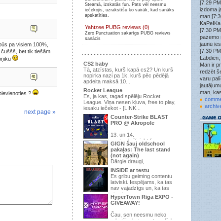
[7:29 PM
Steamā, izskatās fun. Pats vēl neesmu
Wick3D
»
izdoma j
iečekojis, uzrakstīšu ko vairāk, kad sanāks
tf2.kso.lv:27015
apskatīties.
man [7:3
Wick3D
»
KaPeIKa:
Yahtzee PUBG reviews (0)
tf2.kso.lv:27015
[7:30 PM
Zero Punctuation sakarīgs PUBG reviews
Wick3D
»
pazemo 
sanācis
Nākat spēlēt uz šo KSO PUB serveri tf2.kso.lv:27015
jaunu ie
 būs pa visiem 100%,
ir brīvs laiks uzspēlēt.
[7:30 PM
čuššš, bet tik tiešām
attachment
»
Labdien,
upņiku
ok
CS2 baby
Man ir pr
Tā, atzīstas, kurš kapā cs2? Un kurš
redzēt še
struncis
»
nopirka nazi pa 1k, kurš pēc pēdējā
jau jau labu uztaisa, tad spēlē, šobrīd 9/24 un pirmā
varu pal
apdeita maksā 10...
diena
jautājumu
Rocket League
man, kas
pievienoties ?
struncis
»
Es, ja kas, tagad spēlēju Rocket
1.6
comme
League. Viņa nesen kļuva, free to play,
archiv
iesaku iečekot - [LINK...
.qoodbeep.
»
next page »
strunci tas css vai 1.6?
Counter-Strike BLAST
PRO @ Akropole
struncis
»
Ja gribar kādu zm+war3ftx 31lvl uzspēlēt, pievienojās
195.3.145.67:27015 , pēc šiem gadiem izdomāju
13. un 14.
septembrī(piektdiena un
serveri uztaisīt atkal
GIGN šauj oldschool
sestdiena), t/c “Akropole” Apollo Kino -
pakaļas: The last stand
attachment
»
pirmo ...
(not again)
jauns forums
tikai kāda jēga
Dārgie draugi,
Trakaisspoks
»
INSIDE ar testu
Jup
Ir pienācis laiks parādīt, ka pēdējā
Es gribu geiming contentu
reize, kurā mēs domājam, ...
struncis
»
latviski. Iespējams, ka tas
Vajag topiku uzraut par vakara šaušanu pubā.
nav vajadzīgs un, ka tas
viss ir s...
.qoodbeep.
»
HyperTown Riga EXPO -
Vispar doma kadam raut sho speli? Neesu speljis jau
GIVEAWAY!
kad vis sheit vienaa mirklii izmira.
Čau, sen neesmu neko
.qoodbeep.
»
rakstījis, bet man te palūdza