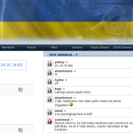
Members
Forum
Files
Servers
Flash Games
GIGN Servers
yoboy
»
.04.16, 18:00)
yo, es te biju
attachment
»
hi
hydro
»
y0-
kept
»
Laimīgu jauno gadu! #1st
attachment
»
o bļe, biatlonists nes tādu pašu huetu kā pirms
15gadiem
mind
»
a tu pamēģināji bind w kill?
overmind
»
Ņemot vērā to, ka šeit kāds ieraksta reizi ceturksnī un
pālī likās, ka te ir help desks, manis rakstītais te ilgi
karāsies.