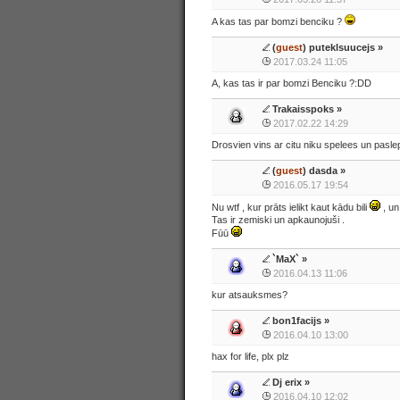
A kas tas par bomzi benciku ?
(
guest
) puteklsuucejs »
2017.03.24 11:05
A, kas tas ir par bomzi Benciku ?:DD
Trakaisspoks
»
2017.02.22 14:29
Drosvien vins ar citu niku spelees un pasle
(
guest
) dasda »
2016.05.17 19:54
Nu wtf , kur prāts ielikt kaut kādu bili
, un
Tas ir zemiski un apkaunojuši .
Fūū
`MaX`
»
2016.04.13 11:06
kur atsauksmes?
bon1facijs
»
2016.04.10 13:00
hax for life, plx plz
Dj erix
»
2016.04.10 12:02