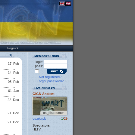
Regnick
login:
17. Feb
pass:
14. Feb
Not registered?
Forgot password?
05. Feb
01. Jan
GIGN Ancient
22. Dec
cs_discounter
21. Dec
cs.gign.lv
1
/
29
21. Dec
Spectators
HLTV