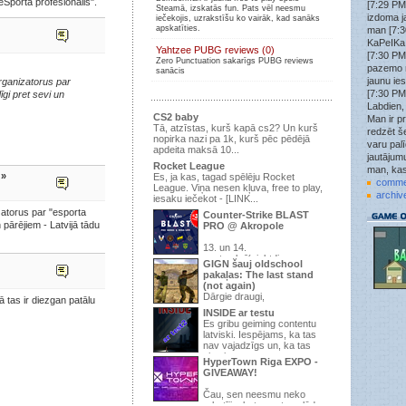
"eSporta profesionālis".
[7:29 PM
Steamā, izskatās fun. Pats vēl neesmu
Wick3D
»
izdoma j
iečekojis, uzrakstīšu ko vairāk, kad sanāks
tf2.kso.lv:27015
apskatīties.
man [7:3
Wick3D
»
KaPeIKa:
Yahtzee PUBG reviews (0)
tf2.kso.lv:27015
[7:30 PM
Zero Punctuation sakarīgs PUBG reviews
Wick3D
»
pazemo 
sanācis
Nākat spēlēt uz šo KSO PUB serveri tf2.kso.lv:27015
jaunu ie
organizatorus par
ir brīvs laiks uzspēlēt.
[7:30 PM
īgi pret sevi un
attachment
»
Labdien,
ok
CS2 baby
Man ir pr
Tā, atzīstas, kurš kapā cs2? Un kurš
redzēt še
struncis
»
nopirka nazi pa 1k, kurš pēc pēdējā
jau jau labu uztaisa, tad spēlē, šobrīd 9/24 un pirmā
varu pal
apdeita maksā 10...
diena
jautājumu
Rocket League
man, kas
struncis
»
 »
Es, ja kas, tagad spēlēju Rocket
1.6
comme
League. Viņa nesen kļuva, free to play,
archiv
iesaku iečekot - [LINK...
.qoodbeep.
»
strunci tas css vai 1.6?
zatorus par "esporta
Counter-Strike BLAST
 pārējiem - Latvijā tādu
PRO @ Akropole
struncis
»
Ja gribar kādu zm+war3ftx 31lvl uzspēlēt, pievienojās
195.3.145.67:27015 , pēc šiem gadiem izdomāju
13. un 14.
septembrī(piektdiena un
serveri uztaisīt atkal
GIGN šauj oldschool
sestdiena), t/c “Akropole” Apollo Kino -
pakaļas: The last stand
attachment
»
pirmo ...
(not again)
jauns forums
tikai kāda jēga
Dārgie draugi,
ā tas ir diezgan patālu
Trakaisspoks
»
INSIDE ar testu
Jup
Ir pienācis laiks parādīt, ka pēdējā
Es gribu geiming contentu
reize, kurā mēs domājam, ...
struncis
»
latviski. Iespējams, ka tas
Vajag topiku uzraut par vakara šaušanu pubā.
nav vajadzīgs un, ka tas
viss ir s...
.qoodbeep.
»
HyperTown Riga EXPO -
Vispar doma kadam raut sho speli? Neesu speljis jau
GIVEAWAY!
kad vis sheit vienaa mirklii izmira.
Čau, sen neesmu neko
.qoodbeep.
»
rakstījis, bet man te palūdza