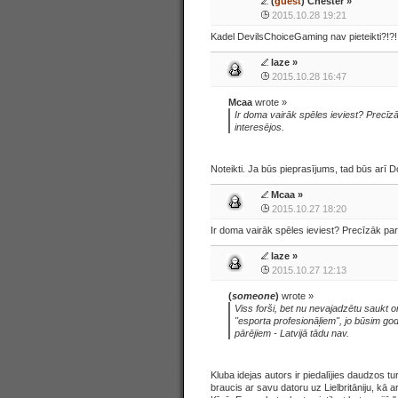
(
guest
) Chester »
2015.10.28 19:21
Kadel DevilsChoiceGaming nav pieteikti?!?!
laze
»
2015.10.28 16:47
Mcaa
wrote »
Ir doma vairāk spēles ieviest? Precīz
interesējos.
Noteikti. Ja būs pieprasījums, tad būs arī Do
Mcaa
»
2015.10.27 18:20
Ir doma vairāk spēles ieviest? Precīzāk par
laze
»
2015.10.27 12:13
(
someone
)
wrote »
Viss forši, bet nu nevajadzētu saukt 
"esporta profesionāļiem", jo būsim god
pārējiem - Latvijā tādu nav.
Kluba idejas autors ir piedalījies daudzos tu
braucis ar savu datoru uz Lielbritāniju, kā ar