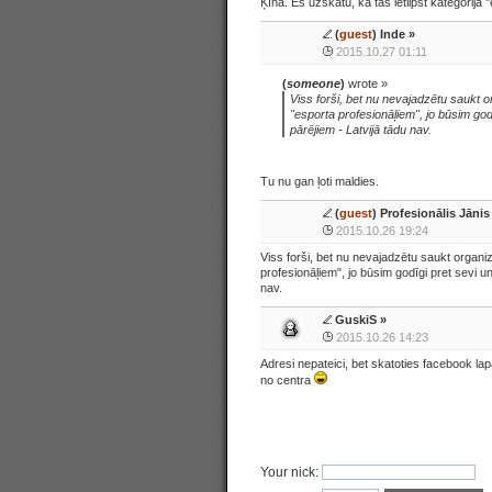
Ķīnā. Es uzskatu, ka tas ietilpst kategorijā 
(
guest
) Inde »
2015.10.27 01:11
(
someone
)
wrote »
Viss forši, bet nu nevajadzētu saukt 
"esporta profesionāļiem", jo būsim god
pārējiem - Latvijā tādu nav.
Tu nu gan ļoti maldies.
(
guest
) Profesionālis Jānis
2015.10.26 19:24
Viss forši, bet nu nevajadzētu saukt organi
profesionāļiem", jo būsim godīgi pret sevi un
nav.
GuskiS
»
2015.10.26 14:23
Adresi nepateici, bet skatoties facebook lap
no centra
Your nick: