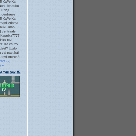
]! KaPeIKa:
23. May
aunu iesauku
0 PM]!
 centraale
23. May
]! KaPeIKa:
mani izdoma
12. May
sauku man
] centraale:
 Kapeika7777!
10. May
ieks tevi
it. Kā es tev
04. May
īdzēt? Uzdo
 vai pastāsti
 tevi interesē!
04. May
nts (2)
e »
04. May
04. May
01. May
28. Apr
23. Apr
22. Apr
22. Apr