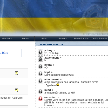
Members
Forum
Files
Servers
Flash Games
GIGN Servers
yoboy
»
a bārs
yo, es te biju
attachment
»
hi
hydro
»
y0-
kept
»
Laimīgu jauno gadu! #1st
attachment
»
o bļe, biatlonists nes tādu pašu huetu kā pirms
15gadiem
mind
»
a tu pamēģināji bind w kill?
overmind
»
 notiek un kā profiņi
Ņemot vērā to, ka šeit kāds ieraksta reizi ceturksnī un
pālī likās, ka te ir help desks, manis rakstītais te ilgi
karāsies.