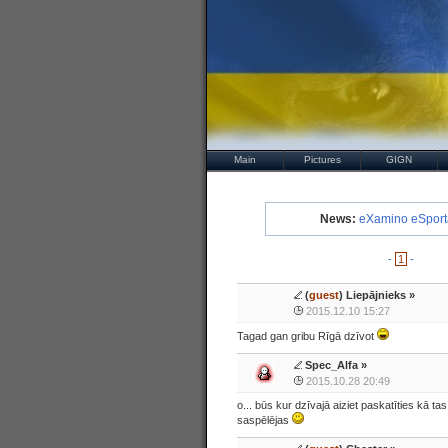
Main
Pictures
GIGN
News:
eXamino eSport
-
1
-
(
guest
) Liepājnieks »
2015.12.10 15:27
Tagad gan gribu Rīgā dzīvot
Spec_Alfa
»
2015.10.28 20:49
o... būs kur dzīvajā aiziet paskatīties kā tas
saspēlējas