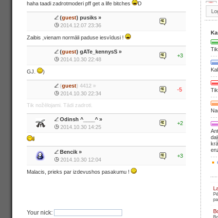
haha taadi zadrotmoderi pff get a life bitches
D
(
guest
) pusiks »
2014.12.07 23:36
Ka
Zaibis ,vienam normāli paduse iesvīdusi !
Tik
(
guest
) gATe_kennysS »
+3
2014.10.30 22:48
Ka
GJ.
)
(
guest
) 4412 »
-5
Tik
2014.10.30 22:34
Tik nožēlojami. Tādi zadroti.
Nag
Odinsh ^____^
»
+2
2014.10.30 14:25
Ant
daļ
krā
en
Bencik
»
+3
2014.10.30 12:04
Malacis, prieks par izdevushos pasakumu !
L
Pē
pa
B
Your nick:
Bo