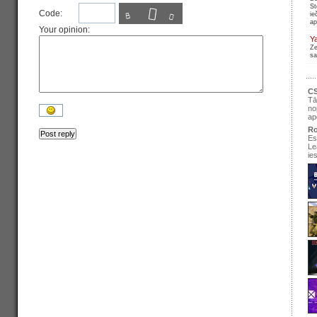
St
Code:
ie
ap
Your opinion:
Y
Ze
sa
CS
Tā
no
ap
Ro
Es
Le
ie
se
pir
Ir
re