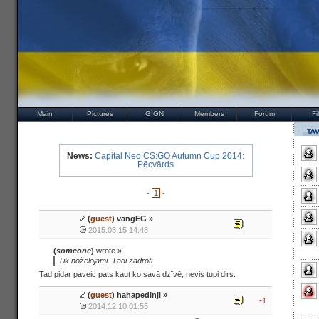
Main
Pictures
GIGN
Members
Forum
Fi
News:
Capital Neo CS:GO Autumn Cup 2014:
Pēcvārds
-
1
-
(
guest
) vangEG »
2015.03.15 14:48
(
someone
)
wrote »
Tik nožēlojami. Tādi zadroti.
Tad pidar paveic pats kaut ko savā dzīvē, nevis tupi dirs.
(
guest
) hahapedinji »
-1
2014.12.10 01:55