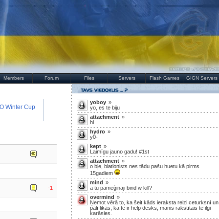
Members
Forum
Files
Servers
Flash Games
GIGN Servers
yoboy
»
EO Winter Cup
yo, es te biju
attachment
»
hi
hydro
»
y0-
kept
»
Laimīgu jauno gadu! #1st
attachment
»
o bļe, biatlonists nes tādu pašu huetu kā pirms
15gadiem
mind
»
-1
a tu pamēģināji bind w kill?
overmind
»
Ņemot vērā to, ka šeit kāds ieraksta reizi ceturksnī un
pālī likās, ka te ir help desks, manis rakstītais te ilgi
karāsies.