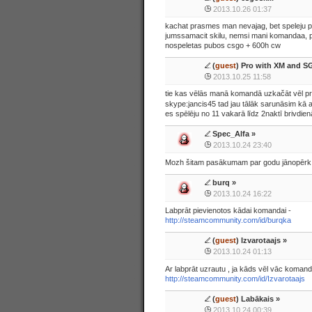
2013.10.26 01:37
kachat prasmes man nevajag, bet speleju p
jumssamacit skilu, nemsi mani komandaa, p
nospeletas pubos csgo + 600h cw
(
guest
) Pro with XM and SG
2013.10.25 11:58
tie kas vēlās manā komandā uzkačāt vēl pra
skype:jancis45 tad jau tālāk sarunāsim kā 
es spēlēju no 11 vakarā līdz 2naktī brivdie
Spec_Alfa
»
2013.10.24 23:40
Mozh šitam pasākumam par godu jānopērk 
burq
»
2013.10.24 16:22
Labprāt pievienotos kādai komandai -
http://steamcommunity.com/id/burqka
(
guest
) Izvarotaajs »
2013.10.24 01:13
Ar labprāt uzrautu , ja kāds vēl vāc koman
http://steamcommunity.com/id/Izvarotaajs
(
guest
) Labākais »
2013.10.24 00:39