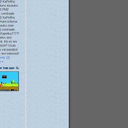
]! KaPeIKa:
23. May
aunu iesauku
0 PM]!
 centraale
23. May
]! KaPeIKa:
mani izdoma
12. May
sauku man
] centraale:
 Kapeika7777!
10. May
ieks tevi
it. Kā es tev
04. May
īdzēt? Uzdo
 vai pastāsti
 tevi interesē!
04. May
nts (2)
e »
04. May
04. May
01. May
28. Apr
23. Apr
22. Apr
22. Apr