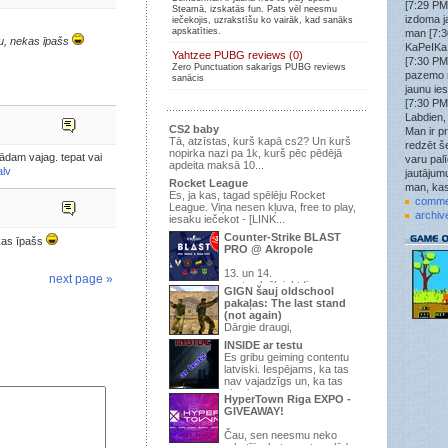
[7:29 PM
Steamā, izskatās fun. Pats vēl neesmu
Wick3D
»
izdoma j
iečekojis, uzrakstīšu ko vairāk, kad sanāks
tf2.kso.lv:27015
apskatīties.
man [7:3
ju, nekas īpašs
Wick3D
»
KaPeIKa:
Yahtzee PUBG reviews (0)
tf2.kso.lv:27015
[7:30 PM
Zero Punctuation sakarīgs PUBG reviews
Wick3D
»
pazemo 
sanācis
Nākat spēlēt uz šo KSO PUB serveri tf2.kso.lv:27015
jaunu ie
ir brīvs laiks uzspēlēt.
[7:30 PM
attachment
»
Labdien,
ok
CS2 baby
Man ir pr
Tā, atzīstas, kurš kapā cs2? Un kurš
redzēt še
struncis
»
nopirka nazi pa 1k, kurš pēc pēdējā
kādam vajag. tepat vai
jau jau labu uztaisa, tad spēlē, šobrīd 9/24 un pirmā
varu pal
apdeita maksā 10...
alv
diena
jautājumu
Rocket League
man, kas
struncis
»
Es, ja kas, tagad spēlēju Rocket
1.6
comme
League. Viņa nesen kļuva, free to play,
archiv
iesaku iečekot - [LINK...
.qoodbeep.
»
strunci tas css vai 1.6?
Counter-Strike BLAST
ekas īpašs
PRO @ Akropole
struncis
»
Ja gribar kādu zm+war3ftx 31lvl uzspēlēt, pievienojās
195.3.145.67:27015 , pēc šiem gadiem izdomāju
13. un 14.
next page »
septembrī(piektdiena un
serveri uztaisīt atkal
GIGN šauj oldschool
sestdiena), t/c “Akropole” Apollo Kino -
pakaļas: The last stand
attachment
»
pirmo ...
(not again)
jauns forums
tikai kāda jēga
Dārgie draugi,
Trakaisspoks
»
INSIDE ar testu
Jup
Ir pienācis laiks parādīt, ka pēdējā
Es gribu geiming contentu
reize, kurā mēs domājam, ...
struncis
»
latviski. Iespējams, ka tas
Vajag topiku uzraut par vakara šaušanu pubā.
nav vajadzīgs un, ka tas
viss ir s...
.qoodbeep.
»
HyperTown Riga EXPO -
Vispar doma kadam raut sho speli? Neesu speljis jau
GIVEAWAY!
kad vis sheit vienaa mirklii izmira.
Čau, sen neesmu neko
.qoodbeep.
»
rakstījis, bet man te palūdza