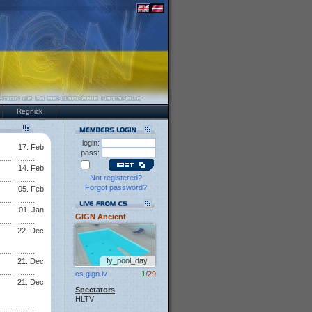
Regnick
login:
17. Feb
pass:
14. Feb
Not registered?
Forgot password?
05. Feb
01. Jan
GIGN Ancient
22. Dec
fy_pool_day
21. Dec
cs.gign.lv
1
/
29
21. Dec
Spectators
HLTV