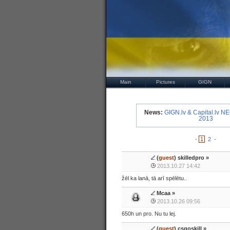
Main
Pictures
GIGN
News:
GIGN.lv & Capital.lv N
2013
-
1
2
-
(
guest
) skilledpro »
2013.10.27 14:42
žēl ka lanā, tā arī spēlētu..
Mcaa
»
2013.10.26 09:56
650h un pro. Nu tu lej.
(
guest
) csgoskill »