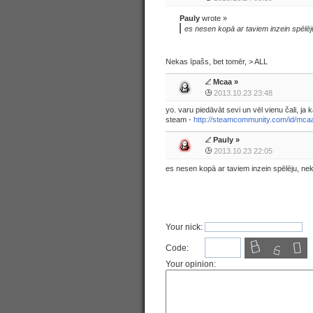
Pauly
wrote »
es nesen kopā ar taviem inzein spēlē
Nekas īpašs, bet tomēr, > ALL
Mcaa
»
2013.10.23 23:48
yo. varu piedāvāt sevi un vēl vienu čali, ja 
steam -
http://steamcommunity.com/id/mca
Pauly
»
2013.10.23 22:05
es nesen kopā ar taviem inzein spēlēju, n
Your nick:
Code:
Your opinion: