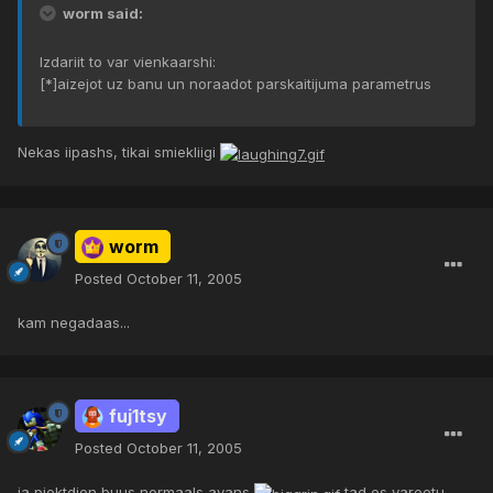
worm said:
Izdariit to var vienkaarshi:
[*]aizejot uz banu un noraadot parskaitijuma parametrus
Nekas iipashs, tikai smiekliigi
worm
Posted
October 11, 2005
kam negadaas...
fuj1tsy
Posted
October 11, 2005
ja piektdien buus normaals avans
tad es vareetu