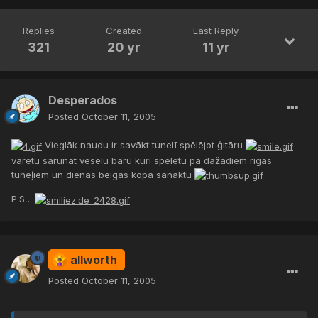
Replies
Created
Last Reply
321
20 yr
11 yr
Desperados
Posted
October 11, 2005
Vieglāk naudu ir savākt tunelī spēlējot ģitāru
varētu sarunāt veselu baru kuri spēlētu pa dažādiem rīgas
tuneļiem un dienas beigās kopā sanāktu
P.S ..
allworth
Posted
October 11, 2005