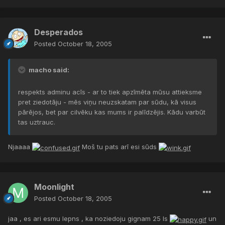
Desperados
Posted
October 18, 2005
macho said:
respekts adminu acīs - ar to tiek apzīmēta mūsu attieksme
pret ziedotāju - mēs viņu neuzskatam par sūdu, kā visus
pārējos, bet par cilvēku kas mums ir palīdzējis. Kādu varbūt
tas uztrauc.
Njaaaa
Moš tu pats arī esi sūds
Moonlight
Posted
October 18, 2005
jaa , es ari esmu lepns , ka noziedoju gignam 25 ls
un