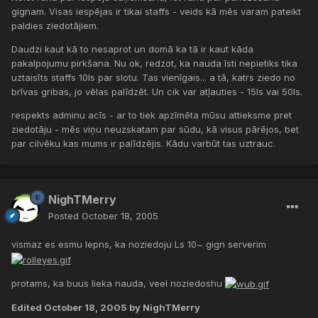
gignam. Visas iespējas ir tikai staffs - veids kā mēs varam pateikt
paldies ziedotājiem.
Daudzi kaut kā to nesaprot un domā ka tā ir kaut kāda
pakalpojumu pirkšana. Nu ok, redzot, ka nauda īsti nepietiks tika
uztaisīts staffs 10ls par slotu. Tas vienīgais... a tā, katrs ziedo no
brīvas gribas, jo vēlas palīdzēt. Un cik var atļauties - 15ls vai 50ls.
respekts adminu acīs - ar to tiek apzīmēta mūsu attieksme pret
ziedotāju - mēs viņu neuzskatam par sūdu, kā visus pārējos, bet
par cilvēku kas mums ir palīdzējis. Kādu varbūt tas uztrauc.
NighTMerry
Posted
October 18, 2005
vismaz es esmu lepns, ka noziedoju Ls 10~ gign serverim
protams, ka buus lieka nauda, veel noziedoshu
Edited
October 18, 2005
by NighTMerry