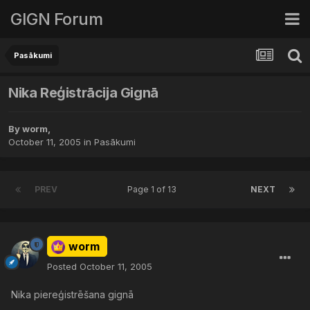
GIGN Forum
Pasākumi
Nika Reģistrācija Gignā
By
worm
,
October 11, 2005
in
Pasākumi
PREV
Page 1 of 13
NEXT
worm
Posted
October 11, 2005
Nika piereģistrēšana gignā