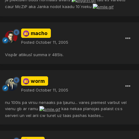
caur McZiP aka Janka nodot kaadu 10`nieku
macho
Posted
October 11, 2005
Vispār atlikusī summa ir 485ls.
worm
Posted
October 11, 2005
nu 100ls pa virsu nenaaks pa ljaunu... vares piemest varbut vel
vienu gb ar ramu
kaa nekaa planojas palaist cs:s
serveri un vel arii cw turet uz taas pashas kastes...