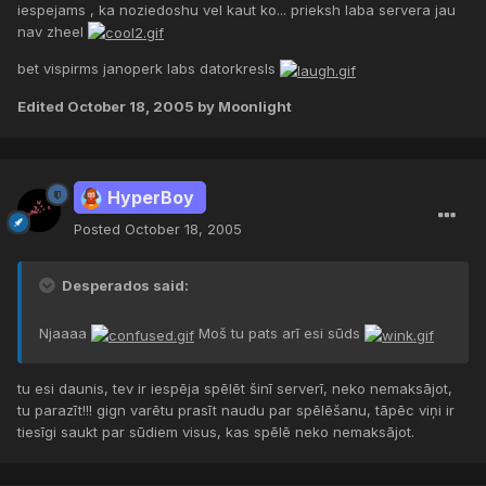
iespejams , ka noziedoshu vel kaut ko... prieksh laba servera jau
nav zheel
bet vispirms janoperk labs datorkresls
Edited
October 18, 2005
by Moonlight
HyperBoy
Posted
October 18, 2005
Desperados said:
Njaaaa
Moš tu pats arī esi sūds
tu esi daunis, tev ir iespēja spēlēt šinī serverī, neko nemaksājot,
tu parazīt!!! gign varētu prasīt naudu par spēlēšanu, tāpēc viņi ir
tiesīgi saukt par sūdiem visus, kas spēlē neko nemaksājot.