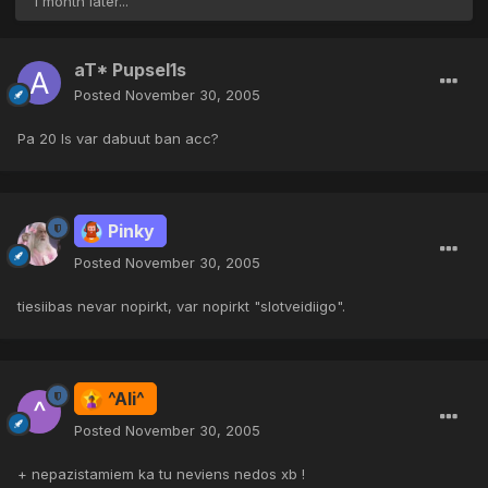
1 month later...
aT* Pupsel1s
Posted
November 30, 2005
Pa 20 ls var dabuut ban acc?
Pinky
Posted
November 30, 2005
tiesiibas nevar nopirkt, var nopirkt "slotveidiigo".
^Ali^
Posted
November 30, 2005
+ nepazistamiem ka tu neviens nedos xb !