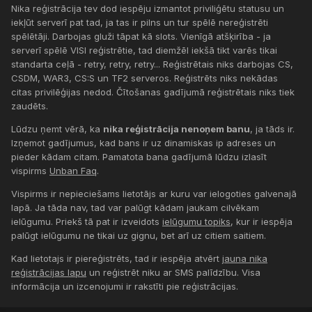
Nika reģistrācija tev dod iespēju izmantot priviliģētu statusu un
iekļūt serverī pat tad, ja tas ir pilns un tur spēlē nereģistrēti
spēlētāji. Darbojas gluži tāpat kā slots. Vienīgā atšķirība - ja
serverī spēlē VISI reģistrētie, tad diemžēl iekšā tikt varēs tikai
standarta ceļā - retry, retry, retry... Reģistrētais niks darbojas CS,
CSDM, WAR3, CS:S un TF2 serveros. Reģistrēts niks nekādas
citas privilēģijas nedod. Čītošanas gadījumā reģistrētais niks tiek
zaudēts.
Lūdzu ņemt vērā, ka
nika reģistrācija nenoņem banu
, ja tāds ir.
Izņemot gadījumus, kad bans ir uz dinamiskas ip adreses un
pieder kādam citam. Pamatota bana gadījumā lūdzu izlasīt
vispirms
Unban Faq
.
Vispirms ir nepieciešams lietotājs ar kuru var ielogoties galvenajā
lapā. Ja tāda nav, tad var palūgt kādam jaukam cilvēkam
ielūgumu. Priekš tā pat ir izveidots
ielūgumu topiks
, kur ir iespēja
palūgt ielūgumu ne tikai uz gignu, bet arī uz citiem saitiem.
Kad lietotajs ir piereģistrēts, tad ir iespēja atvērt
jauna nika
reģistrācijas lapu
un reģistrēt niku ar SMS palīdzību. Visa
informācija un izcenojumi ir rakstīti pie reģistrācijas.