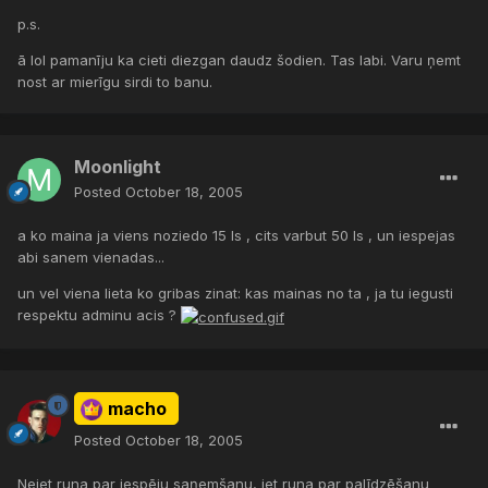
p.s.
ā lol pamanīju ka cieti diezgan daudz šodien. Tas labi. Varu ņemt
nost ar mierīgu sirdi to banu.
Moonlight
Posted
October 18, 2005
a ko maina ja viens noziedo 15 ls , cits varbut 50 ls , un iespejas
abi sanem vienadas...
un vel viena lieta ko gribas zinat: kas mainas no ta , ja tu iegusti
respektu adminu acis ?
macho
Posted
October 18, 2005
Neiet runa par iespēju saņemšanu, iet runa par palīdzēšanu