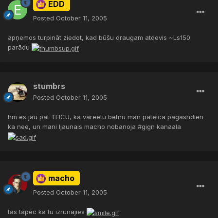
EDD
Posted
October 11, 2005
apņemos turpināt ziedot, kad būšu draugam atdevis ~Ls150
parādu
stumbrs
Posted
October 11, 2005
hm es jau pat TEICU, ka vareetu betnu man pateica pagashdien
ka nee, un mani ljaunais macho nobanoja #gign kanaala
macho
Posted
October 11, 2005
tas tāpēc ka tu izrunājies