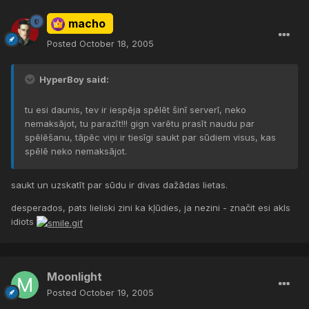
macho
Posted
October 18, 2005
HyperBoy said:
tu esi daunis, tev ir iespēja spēlēt šinī serverī, neko
nemaksājot, tu parazīt!!! gign varētu prasīt naudu par
spēlēšanu, tāpēc viņi ir tiesīgi saukt par sūdiem visus, kas
spēlē neko nemaksājot.
saukt un uzskatīt par sūdu ir divas dažādas lietas.
desperados, pats lieliski zini ka kļūdies, ja nezini - značit esi akls
idiots
Moonlight
Posted
October 19, 2005