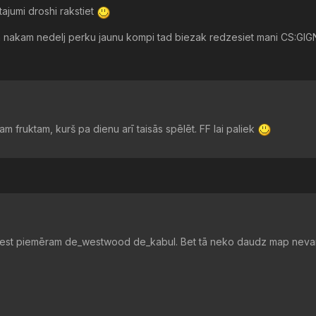
tajumi droshi rakstiet
a nakam nedelj perku jaunu kompi tad biezak redzesiet mani CS:GIG
m fruktam, kurš pa dienu arī taisās spēlēt. FF lai paliek
iemest piemēram de_westwood de_kabul. Bet tā neko daudz map neva