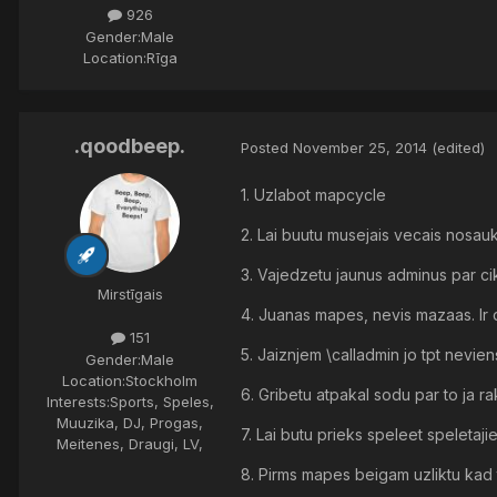
926
Gender:
Male
Location:
Rīga
.qoodbeep.
Posted
November 25, 2014
(edited)
1. Uzlabot mapcycle
2. Lai buutu musejais vecais nosau
3. Vajedzetu jaunus adminus par c
Mirstīgais
4. Juanas mapes, nevis mazaas. Ir 
151
5. Jaiznjem \calladmin jo tpt nevie
Gender:
Male
Location:
Stockholm
6. Gribetu atpakal sodu par to ja ra
Interests:
Sports, Speles,
Muuzika, DJ, Progas,
7. Lai butu prieks speleet speletaji
Meitenes, Draugi, LV,
8. Pirms mapes beigam uzliktu kad 