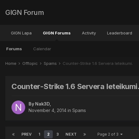
GIGN Forum
GIGN Lapa
GIGN Forums
Activity
Leaderboard
Forums
Calendar
Home
Offtopic
Spams
Counter-Strike 1.6 Servera Ieteikumi.
Counter-Strike 1.6 Servera Ieteikumi
By
Nak3D
,
November 4, 2014
in
Spams
PREV
1
2
3
NEXT
Page 2 of 3