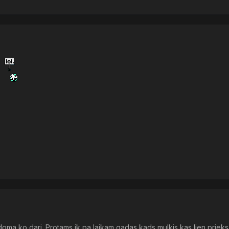
doma ko dari. Protams ik pa laikam gadas kads mulkis kas lien prieks