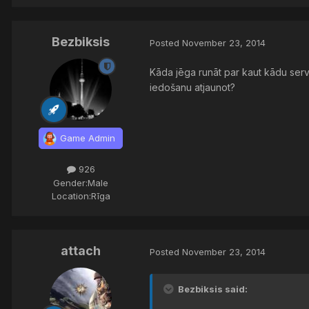
Bezbiksis
Posted
November 23, 2014
Kāda jēga runāt par kaut kādu ser
iedošanu atjaunot?
Game Admin
926
Gender:
Male
Location:
Rīga
attach
Posted
November 23, 2014
Bezbiksis said: