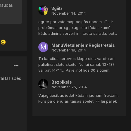
 naudas
3giilz
November 14, 2014
agree par vote map beigās noņemt ff - ir
problēmas ar xg , xug lieta tāda - kamēr
kāds admins serverī ir - tautu sarada, bet...
u
ManuVietuIenjemRegistretais
November 19, 2014
Ta ka citus serevrus klape ciet, varetu ari
palielinat slotu skaitu. Nu lai sanak 13x13?
vai pat 14x14... Palielinot lidz 30 slotiem.
vai tas spēs
Bezbiksis
November 25, 2014
Vajag tiesības iedot kādam jaunam fruktam,
kurš pa dienu arī taisās spēlēt. FF lai paliek