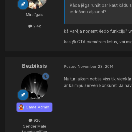
Kāda jēga runāt par kaut kādu 
iedošanu atjaunot?
Mirstīgais
2.4k
kā varēja noņemt /iedo funkciju? wtf
kas @ GTA piemēram lietus, vai migl
Bezbiksis
Posted
November 23, 2014
Nu tur laikam nebija viss tik vienkār
ar kaimiņu serveri konkurēt. Ja nav
Game Admin
926
Gender:
Male
Location:
Rīga