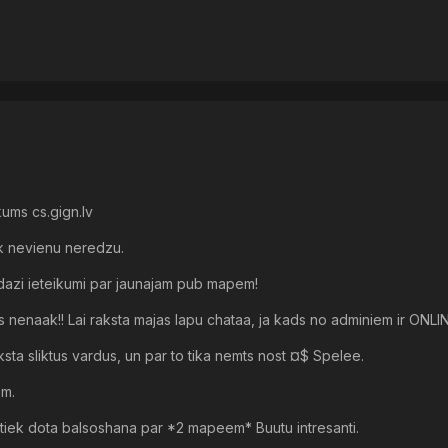
kums cs.gign.lv
ik nevienu neredzu.
dazi ieteikumi par jaunajam pub mapem!
ns nenaak!! Lai raksta majas lapu chataa, ja kads no adminiem ir ONLI
ksta sliktus vardus, un par to tika nemts nost ¤$ Spelee.
em.
tiek dota balsoshana par *2 mapeem* Buutu intresanti.