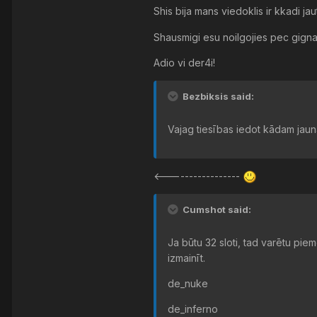
Shis bija mans viedoklis ir kkadi jau
Shausmigi esu noilgojies pec gign
Adio vi der4i!
Bezbiksis said:
Vajag tiesības iedot kādam jauna
<-----------------
Cumshot said:
Ja būtu 32 sloti, tad varētu p
izmainīt.
de_nuke
de_inferno