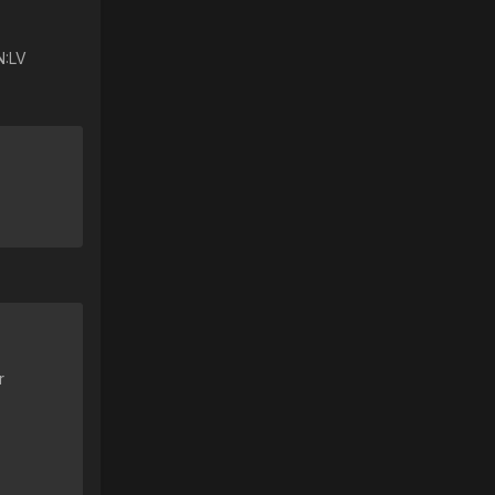
N:LV
r