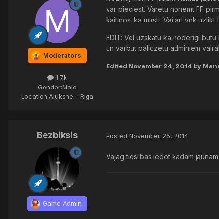
var pieciest. Varetu nonemt FF pirm
kaitinosi ka mirsti. Vai ari vnk uzlikt
EDIT: Vel uzskatu ka noderigi butu 
un varbut palidzetu adminiem vairak.
Moderators
Edited
November 24, 2014
by Manu
1.7k
Gender:
Male
Location:
Aluksne - Riga
Bezbiksis
Posted
November 25, 2014
Vajag tiesības iedot kādam jaunam f
Game Admin