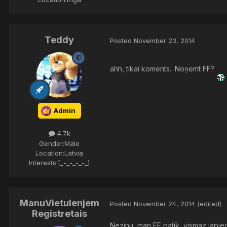
Teddy
Posted
November 23, 2014
ahh, tikai koments.. Noņemt FF?
Admin
4.7k
Gender:
Male
Location:
Latvia
Interests:
[_-_-_-_-_]
ManuVietuIenjem
Posted
November 24, 2014
(edited)
Registretais
Nezinu, man FF patik, vismaz japie