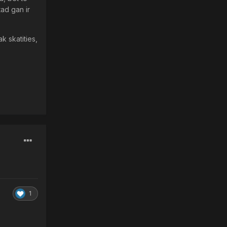
tad gan ir
k skatities,
1