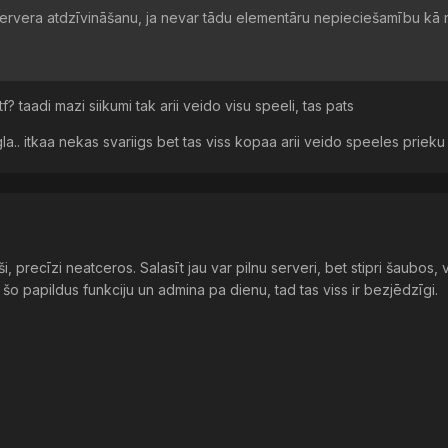
servera atdzīvināšanu, ja nevar tādu elementāru nepieciešamību kā
? taadi mazi siikumi tak arii veido visu speeli, tas pats
a.. itkaa nekas svariigs bet tas viss kopaa arii veido speeles priek
ši, precīzi neatceros. Salasīt jau var pilnu serveri, bet stipri šaubos, 
 šo papildus funkciju un admina pa dienu, tad tas viss ir bezjēdzīgi.