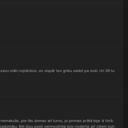
s savu māti nopārdosi, es vispār tev gribu sadot pa muti. Un SR tu
 nemaksās, pie tās domas arī turos, jo pirmais prātā bija: ā forši
domāju. Bet jūsu posti viennozīmīgi būs noderīgi arī citiem kuri