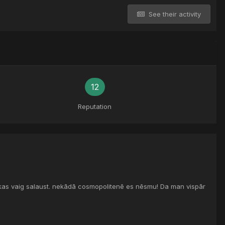
See their activity
12
Reputation
okas vaig salaust. nekādā cosmopolitenē es nēsmu! Da man vispār