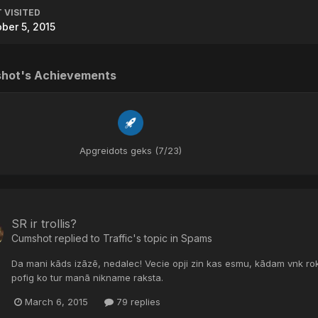
 VISITED
ber 5, 2015
hot's Achievements
Apgreidots geks (7/23)
SR ir trollis?
Cumshot
replied to
Traffic
's topic in
Spams
Da mani kāds izāzē, nedalec! Vecie opji zin kas esmu, kādam vnk r
pofig ko tur manā nikname raksta.
March 6, 2015
79 replies