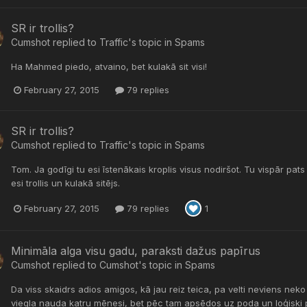
SR ir trollis?
Cumshot
replied to
Traffic
's topic in
Spams
Ha Mahmed piedo, atvaino, bet kulakā sit visi!
February 27, 2015
79 replies
SR ir trollis?
Cumshot
replied to
Traffic
's topic in
Spams
Tom. Ja godīgi tu esi īstenākais kroplis visus nodiršot. Tu vispār pat
esi trollis un kulakā sitējs.
February 27, 2015
79 replies
1
Minimāla alga visu gadu, paraksti dažus papīrus
Cumshot
replied to
Cumshot
's topic in
Spams
Da viss skaidrs adios amigos, kā jau reiz teica, pa velti neviens neko
viegla nauda katru mēnesi, bet pēc tam apsēdos uz poda un loģiski pa