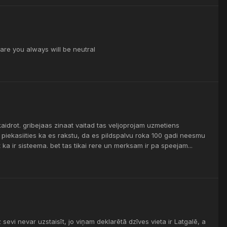
mare you always will be neutral
idrot. gribejaas zinaat vaitad tas veljoprojam uzmetiens
 piekasiities ka es rakstu, da es pildspalvu roka 100 gadi neesmu
 ka ir sisteema. bet tas tikai rere un merksam ir pa speejam...
sevi nevar uzstaisīt, jo viņam deklarētā dzīves vieta ir Latgalē, a