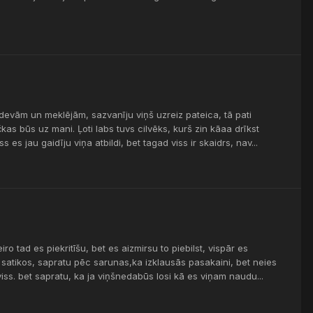
rdevām un meklējām, sazvanīju viņš uzreiz pateica, tā pati
as būs uz mani. Ļoti labs tuvs cilvēks, kurš zin kāaa drīkst
 es jau gaidīju viņa atbildi, bet tagad viss ir skaidrs, nav...
ro tad es piekritīšu, bet es aizmirsu to piebilst, vispār es
satikos, sapratu pēc sarunas,ka izklausās pasakaini, bet neies
viss. bet sapratu, ka ja viņšnedabūs losi kā es viņam naudu...