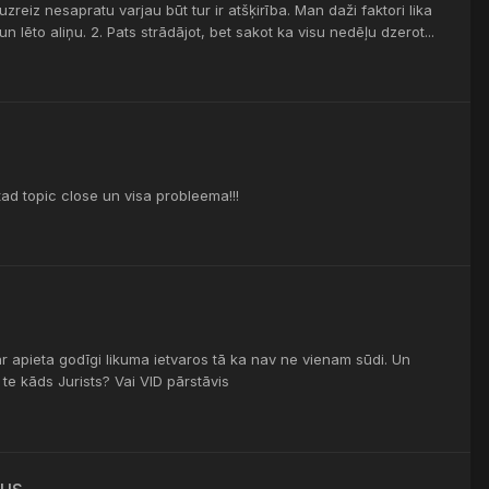
zreiz nesapratu varjau būt tur ir atšķirība. Man daži faktori lika
 lēto aliņu. 2. Pats strādājot, bet sakot ka visu nedēļu dzerot...
tad topic close un visa probleema!!!
r apieta godīgi likuma ietvaros tā ka nav ne vienam sūdi. Un
te kāds Jurists? Vai VID pārstāvis
rus