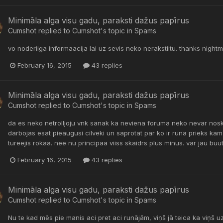
Minimāla alga visu gadu, paraksti dažus papīrus
Cumshot
replied to
Cumshot
's topic in
Spams
vo noderiiga informaacija lai uz sevis neko nerakstiitu. thanks night
February 16, 2015
43 replies
Minimāla alga visu gadu, paraksti dažus papīrus
Cumshot
replied to
Cumshot
's topic in
Spams
da es neko netrolljoju vnk sanak ka neviena foruma neko nevar noska
darbojas esat pieaugusi cilveki un saprotat par ko ir runa prieks kam
tureejis rokaa. nee nu principaa viiss skaidrs plus minus. var jau buut
February 16, 2015
43 replies
Minimāla alga visu gadu, paraksti dažus papīrus
Cumshot
replied to
Cumshot
's topic in
Spams
Nu te kad mēs pie manis aci pret aci runājām, viņš jā teica ka viņš uz 