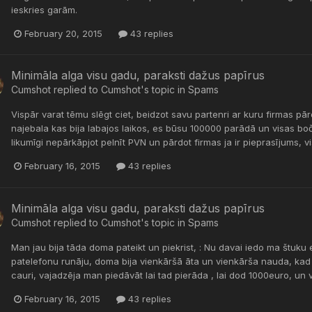
ieskries garām.
February 20, 2015
43 replies
Minimāla alga visu gadu, paraksti dažus papīrus
Cumshot
replied to
Cumshot
's topic in
Spams
Vispār varat tēmu slēgt ciet, beidzot savu partenri ar kuru firmas pā
najebala kas bija labajos laikos, es būsu 100000 parādā un visas bočk
likumīgi nepārkāpjot pelnīt PVN un pārdot firmas ja ir pieprasījums, viss
February 16, 2015
43 replies
Minimāla alga visu gadu, paraksti dažus papīrus
Cumshot
replied to
Cumshot
's topic in
Spams
Man jau bija tāda doma pateikt un piekrist, : Nu davai iedo ma štuku ei
patelefonu runāju, doma bija vienkāršā āta un vienkārša nauda, kad 
cauri, vajadzēja man piedāvāt lai tad pierāda , lai dod 1000euro, un 
February 16, 2015
43 replies