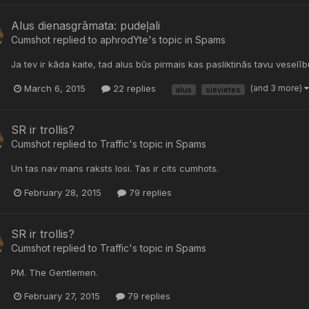
Alus dienasgrāmata: pudeļali
Cumshot
replied to
aphrodYte
's topic in
Spams
Ja tev ir kāda kaite, tad alus būs pirmais kas pasliktinās tavu veselī
March 6, 2015
22 replies
(and 3 more)
alus
sievietes
SR ir trollis?
Cumshot
replied to
Traffic
's topic in
Spams
Un tas nav mans raksts losi. Tas ir cits cumhots.
February 28, 2015
79 replies
SR ir trollis?
Cumshot
replied to
Traffic
's topic in
Spams
PM. The Gentlemen.
February 27, 2015
79 replies