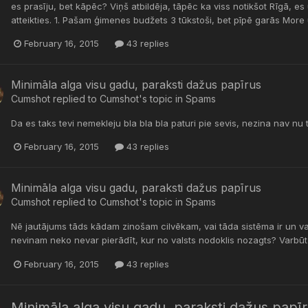
es prasīju, bet kāpēc? Viņš atbildēja, tāpēc ka viss notikšot Rīgā, es u
atteikties. 1. Pašam ģimenes budžets 3 tūkstoši, bet pīpē garās More un
February 16, 2015
43 replies
Minimāla alga visu gadu, paraksti dažus papīrus
Cumshot
replied to
Cumshot
's topic in
Spams
Da es taks tevi nemekleju bla bla bla paturi pie sevis, nezina nav nu 
February 16, 2015
43 replies
Minimāla alga visu gadu, paraksti dažus papīrus
Cumshot
replied to
Cumshot
's topic in
Spams
Nē jautājums tāds kādam zinošam cilvēkam, vai tāda sistēma ir un va
nevinam neko nevar pierādīt, kur no valsts nodoklis nozagts? Varbūt 
February 16, 2015
43 replies
Minimāla alga visu gadu, paraksti dažus papī