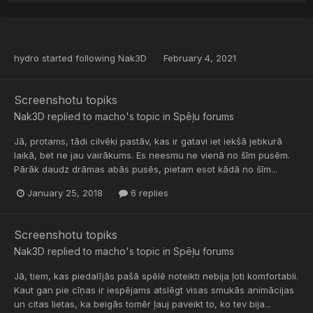
hydro
started following
Nak3D
February 4, 2021
Screenshotu topiks
Nak3D
replied to
macho
's topic in
Spēļu forums
Jā, protams, tādi cilvēki pastāv, kas ir gatavi iet iekšā jebkurā
laikā, bet ne jau vairākums. Es neesmu ne vienā no šīm pusēm.
Pārāk daudz drāmas abās pusēs, pietam esot kādā no šīm...
January 25, 2018
6 replies
Screenshotu topiks
Nak3D
replied to
macho
's topic in
Spēļu forums
Jā, tiem, kas piedalījās pašā spēlē noteikti nebija ļoti komfortabli.
Kaut gan pie cīņas ir iespējams atslēgt visas smukās animācijas
un citas lietas, ka beigās tomēr ļauj paveikt to, ko tev bija...