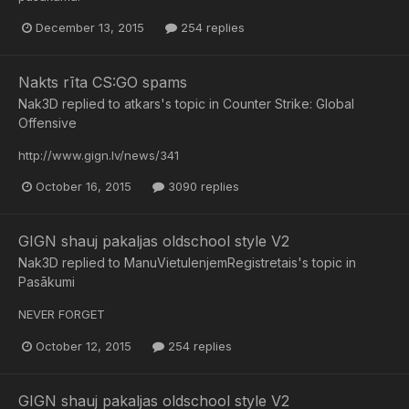
December 13, 2015
254 replies
Nakts rīta CS:GO spams
Nak3D
replied to
atkars
's topic in
Counter Strike: Global
Offensive
http://www.gign.lv/news/341
October 16, 2015
3090 replies
GIGN shauj pakaljas oldschool style V2
Nak3D
replied to
ManuVietuIenjemRegistretais
's topic in
Pasākumi
NEVER FORGET
October 12, 2015
254 replies
GIGN shauj pakaljas oldschool style V2