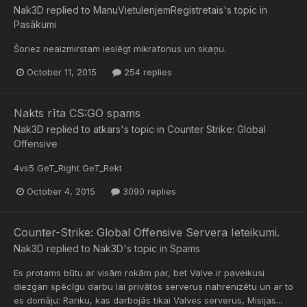
Nak3D
replied to
ManuVietuIenjemRegistretais
's topic in
Pasākumi
Šoriez neaizmirstam ieslēgt mikrafonus un skaņu.
October 11, 2015
254 replies
Nakts rīta CS:GO spams
Nak3D
replied to
atkars
's topic in
Counter Strike: Global
Offensive
4vs5 GeT_Right GeT_Rekt
October 4, 2015
3090 replies
Counter-Strike: Global Offensive Servera Ieteikumi.
Nak3D
replied to
Nak3D
's topic in
Spams
Es protams būtu ar visām rokām par, bet Valve ir paveikusi
diezgan spēcīgu darbu lai privātos serverus nahrenizētu un ar to
es domāju: Ranku, kas darbojās tikai Valves serverus, Misijas...