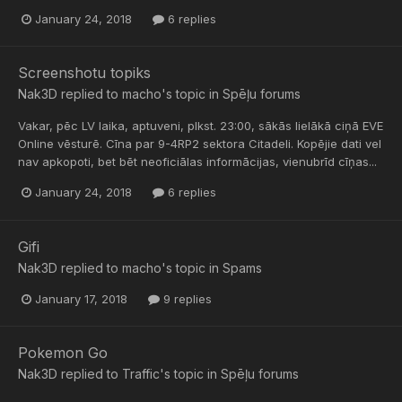
January 24, 2018
6 replies
Screenshotu topiks
Nak3D
replied to
macho
's topic in
Spēļu forums
Vakar, pēc LV laika, aptuveni, plkst. 23:00, sākās lielākā ciņā EVE
Online vēsturē. Cīna par 9-4RP2 sektora Citadeli. Kopējie dati vel
nav apkopoti, bet bēt neoficiālas informācijas, vienubrīd cīņas...
January 24, 2018
6 replies
Gifi
Nak3D
replied to
macho
's topic in
Spams
January 17, 2018
9 replies
Pokemon Go
Nak3D
replied to
Traffic
's topic in
Spēļu forums