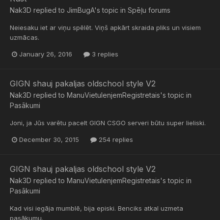
Nak3D
replied to
JimBugA
's topic in
Spēļu forums
Neiesaku iet ar viņu spēlēt. Viņš apkārt skraida pliks un visiem
uzmācas.
January 26, 2016
3 replies
GIGN shauj pakaljas oldschool style V2
Nak3D
replied to
ManuVietuIenjemRegistretais
's topic in
Pasākumi
Joni, ja Jūs varētu pacelt GIGN CSGO serveri būtu super lieliski.
December 30, 2015
254 replies
GIGN shauj pakaljas oldschool style V2
Nak3D
replied to
ManuVietuIenjemRegistretais
's topic in
Pasākumi
Kad visi iegāja mumblē, bija episki. Benciks atkal uzmeta
pasākumu.