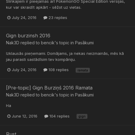
Slinkajiem ir pieejamas arī PokemonGO Special Edition versijas,
kur var skraidīt apkārt - sēžot uz vietas.
July 24, 2016
23 replies
Gign burzinsh 2016
Nak3D
replied to
bencik
's topic in
Pasākumi
Izklausās pieņemami. Domājams, ja nekas neizmainās, mēs kā
jau parasti sastādīsim tev kompāniju.
July 24, 2016
108 replies
ramata
[Pre-topic] Gign Burziņš 2016 Ramata
Nak3D
replied to
bencik
's topic in
Pasākumi
Ha
June 12, 2016
104 replies
gign
Rust