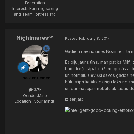
Federation
Interests:
Running,sexing
and Team Fortress`ing.
Nightmares^^
Posted
February 8, 2014
Gadiem nav nozīme. Nozīme ir tam s
Es biju jauns tīnis, man patika Milf
baigi forši, tāpat brīžiem gribās ar
un normālu sievišķi savos gados ne
The Gentlemen
būtu stipri lielāks paziņu loks no s
un par mazajām nebūtu tik labās domā
3.7k
Gender:
Male
Iz sērijas:
Location:
...your mind!!!