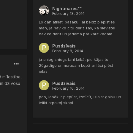
Nightmares^^
February 18, 2014
Es gan atklāti pasaku, lai beidz piepisties
man, ja nav ko citu darīt Tas, ka sievietei
nav ko darīt un jādomā par kaut kādām...
Pusdzīvais
February 8, 2014
ja snieg sniegs tanī laikā, pie kājas to
20gadīgo un maucam kopā ar lāci plēst
ielas
ā mīlestība,
Pusdzīvais
 un dzīvošu
February 16, 2014
poo, labāk ir piepūst, izmīcīt, izlaist gaisu un
ielikt atpakaļ skapī