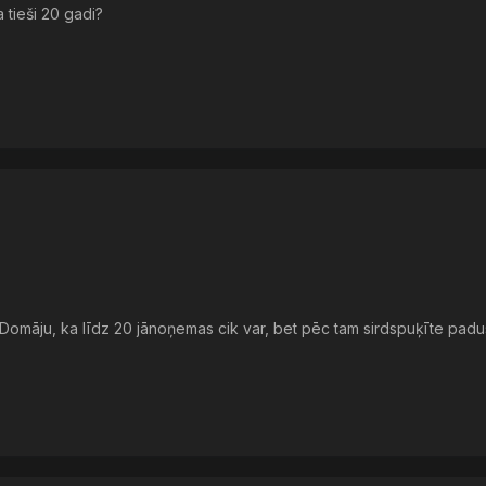
tieši 20 gadi?
i. Domāju, ka līdz 20 jānoņemas cik var, bet pēc tam sirdspuķīte pad