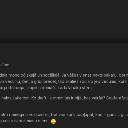
ozīme...
dala hronoloģiskajā un sociālajā. Ja vēlies vienas nakts sakaru, bet 
o vecumu, bet ja gribi precēt, tad skaties sociālo jeb vecumu, kurš
īga diskusija, ļaujiet izdomāšu kādu labāku sfēru.
nakts sakariem. Ko darīt, ja otram tas ir bijis, kas vairāk? Gaidu stās
 neko nemēģinu noskaidrot, bet vienkārši papļāpāt, kad ir garlaicīgi u
līgu un uzlabos manu dienu.