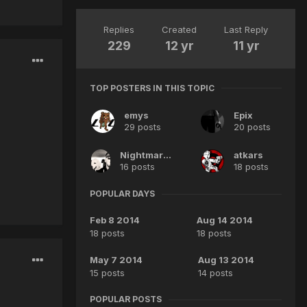
Replies
Created
Last Reply
229
12 yr
11 yr
TOP POSTERS IN THIS TOPIC
emys
Epix
29 posts
20 posts
Nightmares^^
atkars
16 posts
18 posts
POPULAR DAYS
Feb 8 2014
Aug 14 2014
18 posts
18 posts
May 7 2014
Aug 13 2014
15 posts
14 posts
POPULAR POSTS