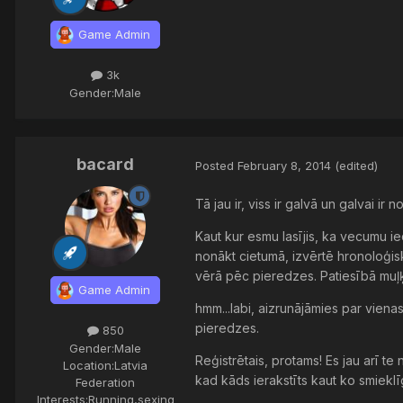
Game Admin
3k
Gender:
Male
bacard
Posted
February 8, 2014
(edited)
Tā jau ir, viss ir galvā un galvai ir n
Kaut kur esmu lasījis, ka vecumu ie
nonākt cietumā, izvērtē hronoloģisk
vērā pēc pieredzes. Patiesībā muļķ
Game Admin
hmm...labi, aizrunājāmies par vienas 
pieredzes.
850
Gender:
Male
Reģistrētais, protams! Es jau arī te
Location:
Latvia
kad kāds ierakstīts kaut ko smiek
Federation
Interests:
Running,sexing