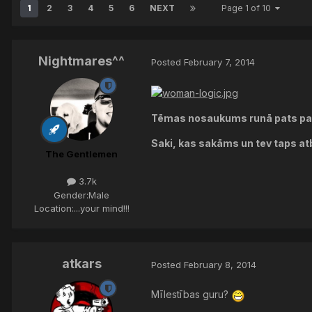
1
2
3
4
5
6
NEXT
Page 1 of 10
Nightmares^^
Posted
February 7, 2014
Tēmas nosaukums runā pats par
Saki, kas sakāms un tev taps atb
The Gentlemen
3.7k
Gender:
Male
Location:
...your mind!!!
atkars
Posted
February 8, 2014
Mīlestības guru?