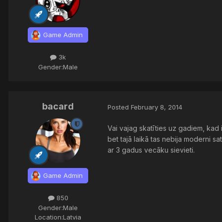
Game Admin
3k
Gender:
Male
bacard
Posted
February 8, 2014
Vai vajag skatīties uz gadiem, kad 
bet tajā laikā tas nebija moderni sa
ar 3 gadus vecāku sievieti.
Game Admin
850
Gender:
Male
Location:
Latvia