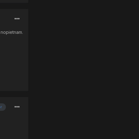
m nopietnam.
or