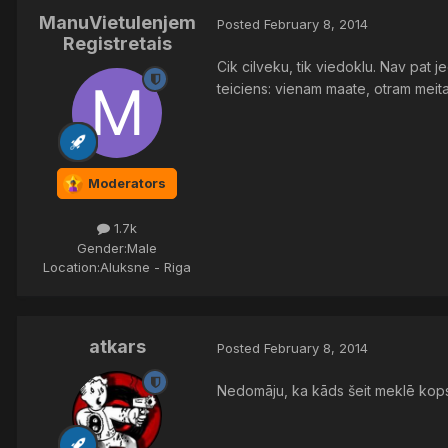
ManuVietuIenjem
Posted
February 8, 2014
Registretais
Cik cilveku, tik viedoklu. Nav pat 
teiciens: vienam maate, otram meita a
Moderators
1.7k
Gender:
Male
Location:
Aluksne - Riga
atkars
Posted
February 8, 2014
Nedomāju, ka kāds šeit meklē kopsau