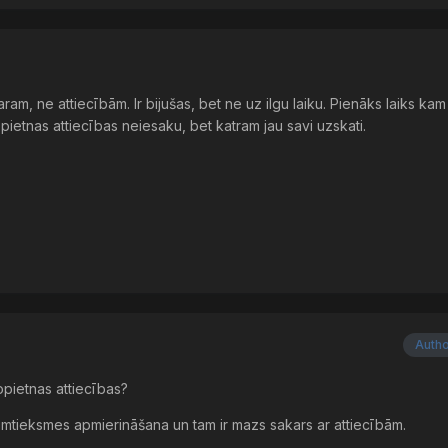
m, ne attiecībām. Ir bijušas, bet ne uz ilgu laiku. Pienāks laiks ka
ietnas attiecības neiesaku, bet katram jau savi uzskati.
Auth
opietnas attiecības?
mumtieksmes apmierināšana un tam ir mazs sakars ar attiecībām.