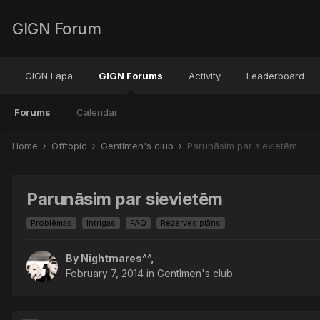
GIGN Forum
GIGN Lapa
GIGN Forums
Activity
Leaderboard
Forums
Calendar
Home
Offtopic
Gentlmen's club
Parunāsim par sievietēm
Parunāsim par sievietēm
Problēmas
Intrigas
FAQ
Rezerves plāns
By
Nightmares^^
,
February 7, 2014
in
Gentlmen's club