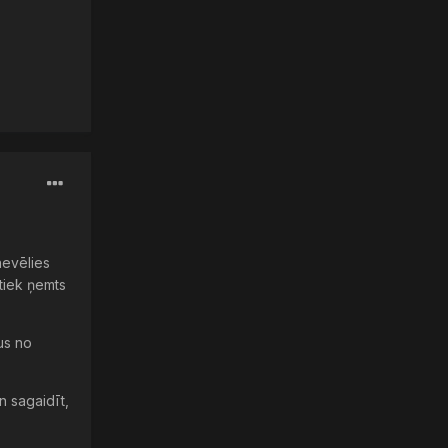
nevēlies
 tiek ņemts
tus no
n sagaidīt,