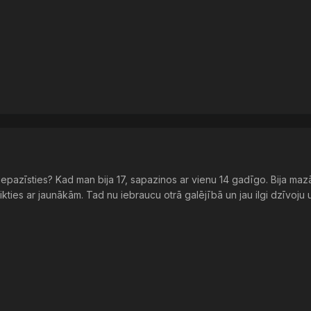
iepazīsties? Kad man bija 17, sapazinos ar vienu 14 gadīgo. Bija maz
tikties ar jaunākām. Tad nu iebraucu otrā galējībā un jau ilgi dzīvoju