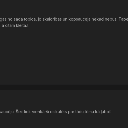
jegas no sada topica, jo skaidribas un kopsauceja nekad nebus. Tapec
 citam kleita.!..
cēju. Šeit tiek vienkārši diskutēts par tādu tēmu kā ļubof.