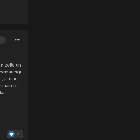
or
ir zeltā un
st nemaucīgu
t, ja man
i mainītos
as...
2