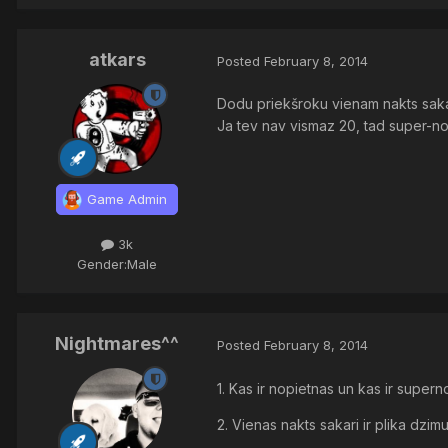
atkars
Posted
February 8, 2014
Dodu priekšroku vienam nakts sakara
Ja tev nav vismaz 20, tad super-nop
Game Admin
3k
Gender:
Male
Nightmares^^
Posted
February 8, 2014
1. Kas ir nopietnas un kas ir supern
2. Vienas nakts sakari ir plika dzi