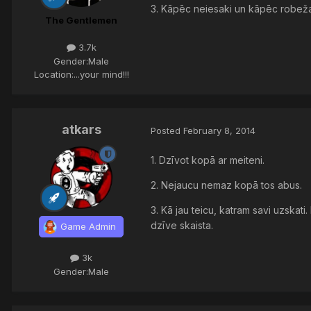
3. Kāpēc neiesaki un kāpēc robeža 
The Gentlemen
3.7k
Gender:
Male
Location:
...your mind!!!
atkars
Posted
February 8, 2014
1. Dzīvot kopā ar meiteni.
2. Nejaucu nemaz kopā tos abus.
3. Kā jau teicu, katram savi uzskat
dzīve skaista.
Game Admin
3k
Gender:
Male