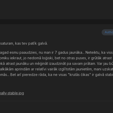
Auth
aturam, kas tev patīk galvā.
i, tagad esmu paaudzies, nu man ir 7 gadus jaunāka... Neteiktu, ka viss 
 lomiku iekraut, jo nedomā loģiski, bet no otras puses, ir grūtāk atra
kā atrast jaunāku un mēģināt izaudzināt pa savam prātam. Var jau bū
malkākām aprindām ar relatīvi vairāk izglītotām jaunietēm, mani uzskat
s... Bet arī pieredze rāda, ka ne visas "krutās čikas" ir galvā stabil