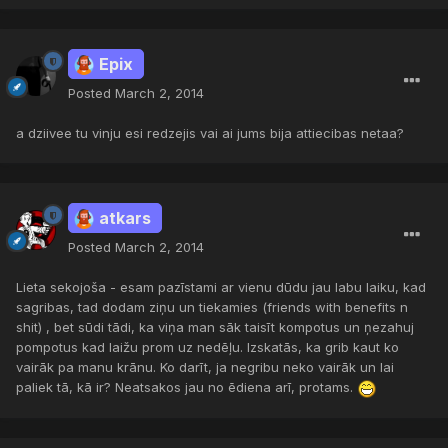
Epix
Posted
March 2, 2014
a dziivee tu vinju esi redzejis vai ai jums bija attiecibas netaa?
atkars
Posted
March 2, 2014
Lieta sekojoša - esam pazīstami ar vienu dūdu jau labu laiku, kad
sagribas, tad dodam ziņu un tiekamies (friends with benefits n
shit) , bet sūdi tādi, ka viņa man sāk taisīt kompotus un ņezahuj
pompotus kad laižu prom uz nedēļu. Izskatās, ka grib kaut ko
vairāk pa manu krānu. Ko darīt, ja negribu neko vairāk un lai
paliek tā, kā ir? Neatsakos jau no ēdiena arī, protams.