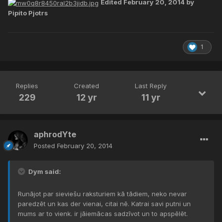
Edited
February 20, 2014
by
Pipito Pjotrs
1
Replies
Created
Last Reply
229
12 yr
11 yr
aphrodYte
Posted
February 20, 2014
Dym said:
Runājot par sieviešu raksturiem kā tādiem, neko nevar
paredzēt un kas der vienai, citai nē. Katrai savi putni un
mums ar to vienk. ir jāiemācas sadzīvot un to apspēlēt.