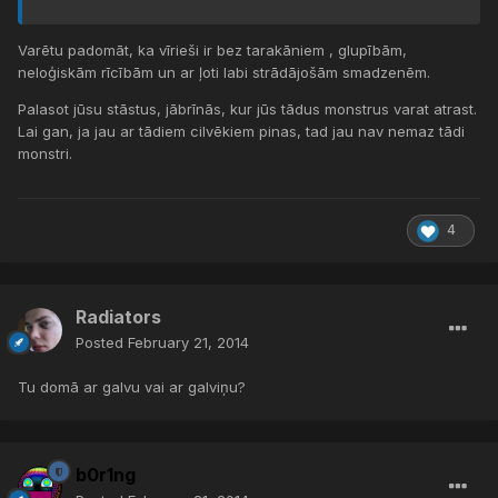
Varētu padomāt, ka vīrieši ir bez tarakāniem , glupībām,
neloģiskām rīcībām un ar ļoti labi strādājošām smadzenēm.
Palasot jūsu stāstus, jābrīnās, kur jūs tādus monstrus varat atrast.
Lai gan, ja jau ar tādiem cilvēkiem pinas, tad jau nav nemaz tādi
monstri.
4
Radiators
Posted
February 21, 2014
Tu domā ar galvu vai ar galviņu?
b0r1ng