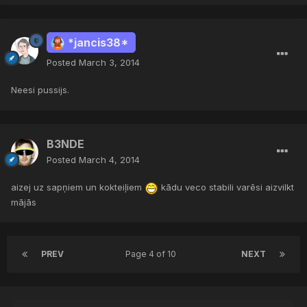
*jancis38*
Posted
March 3, 2014
Neesi pussijs.
B3NDE
Posted
March 4, 2014
aizej uz sapņiem un kokteiļiem
kādu veco stabili varēsi aizvilkt
mājās
PREV
Page 4 of 10
NEXT