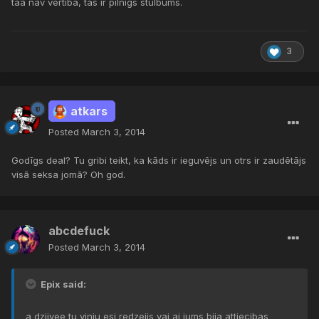
taa nav vertiba, tas ir pilnigs stulbums.
3
atkars
Posted
March 3, 2014
Godīgs deal? Tu gribi teikt, ka kāds ir ieguvējs un otrs ir zaudētājs
visā seksa jomā? Oh god.
abcdefuck
Posted
March 3, 2014
Epix said:
a dziivee tu vinju esi redzejis vai ai jums bija attiecibas