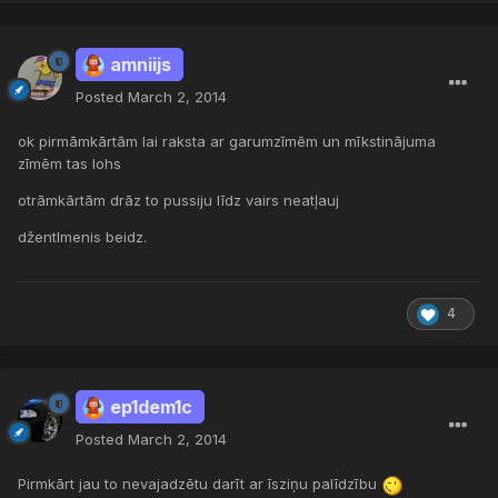
amniijs
Posted
March 2, 2014
ok pirmāmkārtām lai raksta ar garumzīmēm un mīkstinājuma
zīmēm tas lohs
otrāmkārtām drāz to pussiju līdz vairs neatļauj
džentlmenis beidz.
4
ep1dem1c
Posted
March 2, 2014
Pirmkārt jau to nevajadzētu darīt ar īsziņu palīdzību