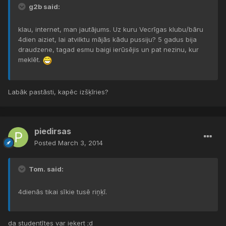
g2b said:
klau, internet, man jautājums. Uz kuru Vecrīgas klubu/bāru
4dien aiziet, lai atvilktu mājās kādu pussiju? 5 gadus bija
draudzene, tagad esmu baigi ierūsējis un pat nezinu, kur
meklēt.
Labāk pastāsti, kapēc izšķīries?
piedirsas
Posted
March 3, 2014
Tom. said:
4dienās tikai sīkie tusē riņķī.
da studentītes var ieķert ;d