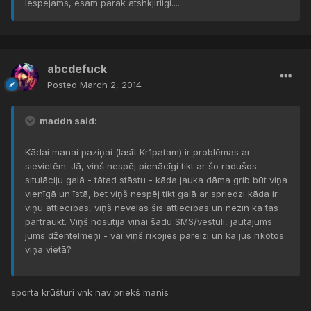
Iespejams, esam parak atshkjiriigi....
abcdefuck
Posted
March 2, 2014
maddn said:
Kādai manai paziņai (lasīt Kr1patam) ir problēmas ar
sievietēm. Jā, viņš nespēj pienācīgi tikt ar šo radušos
situlāciju galā - tātad stāstu - kāda jauka dāma grib būt viņa
vienīgā un īstā, bet viņš nespēj tikt galā ar spriedzi kāda ir
viņu attiecībās, viņš nevēlās šīs attiecības un nezin kā tās
pārtraukt. Viņš nosūtija viņai šādu SMS/vēstuli, jautājums
jūms džentelmeņi - vai viņš rīkojies pareizi un kā jūs rīkotos
viņa vietā?
sporta krūšturi vnk nav priekš manis