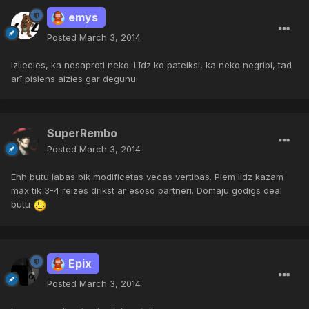
emys
Posted
March 3, 2014
Izliecies, ka nesaproti neko. Līdz ko pateiksi, ka neko negribi, tad
arī pisiens aizies gar degunu.
SuperRembo
Posted
March 3, 2014
Ehh butu labas bik modificetas vecas vertibas. Piem lidz kazam
max tik 3-4 reizes drikst ar esoso partneri. Domaju godigs deal
butu
Epix
Posted
March 3, 2014