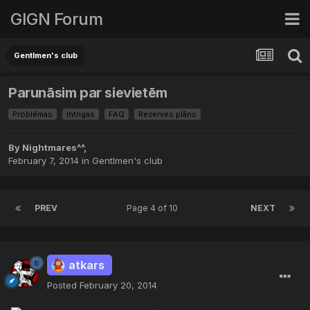
GIGN Forum
Gentlmen's club
Parunāsim par sievietēm
Problēmas
Intrigas
FAQ
Rezerves plāns
By
Nightmares^^
,
February 7, 2014
in
Gentlmen's club
PREV
Page 4 of 10
NEXT
atkars
Posted
February 20, 2014