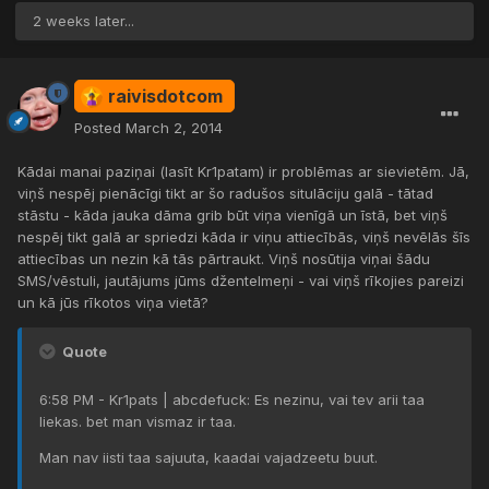
2 weeks later...
raivisdotcom
Posted
March 2, 2014
Kādai manai paziņai (lasīt Kr1patam) ir problēmas ar sievietēm. Jā,
viņš nespēj pienācīgi tikt ar šo radušos situlāciju galā - tātad
stāstu - kāda jauka dāma grib būt viņa vienīgā un īstā, bet viņš
nespēj tikt galā ar spriedzi kāda ir viņu attiecībās, viņš nevēlās šīs
attiecības un nezin kā tās pārtraukt. Viņš nosūtija viņai šādu
SMS/vēstuli, jautājums jūms džentelmeņi - vai viņš rīkojies pareizi
un kā jūs rīkotos viņa vietā?
Quote
6:58 PM - Kr1pats | abcdefuck: Es nezinu, vai tev arii taa
liekas. bet man vismaz ir taa.
Man nav iisti taa sajuuta, kaadai vajadzeetu buut.