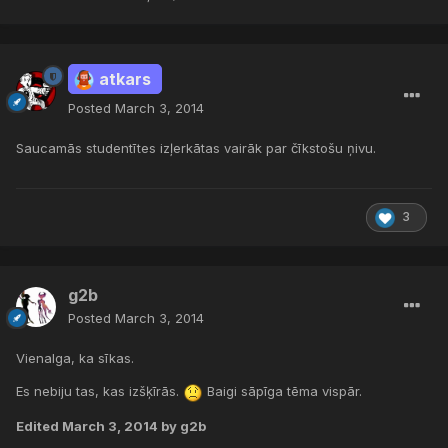
atkars
Posted
March 3, 2014
Saucamās studentītes izļerkātas vairāk par čīkstošu ņivu.
3
g2b
Posted
March 3, 2014
Vienalga, ka sīkas.
Es nebiju tas, kas izšķīrās.
Baigi sāpīga tēma vispār.
Edited
March 3, 2014
by g2b