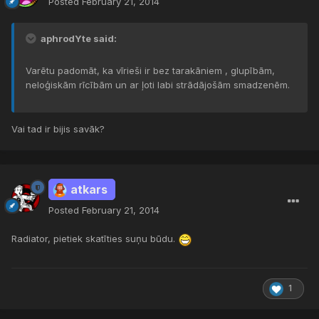
Posted
February 21, 2014
aphrodYte said:
Varētu padomāt, ka vīrieši ir bez tarakāniem , glupībām,
neloģiskām rīcībām un ar ļoti labi strādājošām smadzenēm.
Vai tad ir bijis savāk?
atkars
Posted
February 21, 2014
Radiator, pietiek skatīties suņu būdu.
1