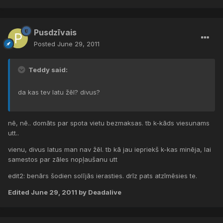
Pusdzīvais
Posted
June 29, 2011
Teddy said:
da kas tev latu žēl? divus?
nē, nē.. domāts par spota vietu bezmaksas. tb k-kāds viesunams
utt..
vienu, divus latus man nav žēl. tb kā jau iepriekš k-kas minēja, lai
samestos par zāles nopļaušanu utt
edit2: benārs šodien solījās ierasties. drīz pats atzīmēsies te.
Edited
June 29, 2011
by Deadalive