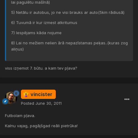
lai pagulētu mašīnā)
5) Netālu ir autobus, jo ne visi brauks ar auto(5km rādiusā)
6) Tuvumā ir kur izmest atkritumus
7) Iespējams kāda nojume
8) Lai no mežiem nelien ārā nepazīstamas peķas..(kuras zog
aliņus)
viss izņemot 7. būtu. a kam tev pļava?
vincister
Posted
June 30, 2011
Futbolam pļava.
Kalnu vajag, pagājšgad reāli pietrūka!