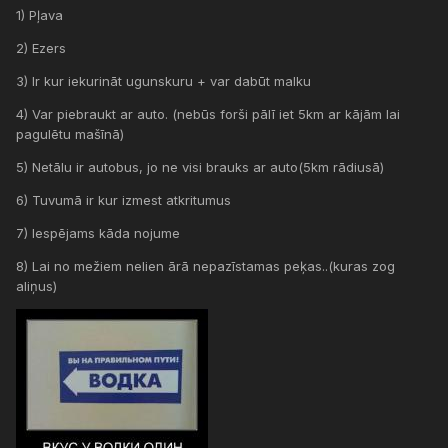
1) Pļava
2) Ezers
3) Ir kur iekurināt ugunskuru + var dabūt malku
4) Var piebraukt ar auto. (nebūs forši pālī iet 5km ar kājām lai
pagulētu mašīnā)
5) Netālu ir autobus, jo ne visi brauks ar auto(5km rādiusā)
6) Tuvumā ir kur izmest atkritumus
7) Iespējams kāda nojume
8) Lai no mežiem nelien ārā nepazīstamas peķas..(kuras zog
aliņus)