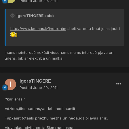
Posted
June 29, 2011
IgorsTINGERE said:
http://www.laumas.lv/index.htm
sheit vareetu buut jums jautri
mums neinteresē nekādi viesunami. mums interesē pļava un
ūdens. bik ar elektrība un malka.
IgorsTINGERE
Posted
June 29, 2011
''karjieras''
=dzidrs,tiirs uudens,var labi nodzhumiit
=apkaart totaals priezhu mezhs un nedaudz pllavas ar ir..
=tuvaakaa civilizaacija 5km raadiusaa