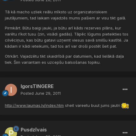
Tā kā macho uzliek reālu mīksto uz organizatoriskiem
jautājumiem, tad laikam vajadzēs mums pašiem ar visu tikt galā.
Pirmkārt. Būtu baigi jauki, ja būtu arī kāds rezerves plāns, kur
varētu rīkot tusu (zin, visādi gadās). Tāpēc lūgums pieteikties tos
cilvēciņus, kas būtu gatavi uzņemt viesus savā smilšu kastītē. Ja
kādam ir kādi ieteikumi, tad tos arī var droši postēt šeit pat.
Otrkārt. Vajadzētu tikt skaidrībā par datumiem, kad lielākā daļa
tiek. Šim variantam es uzcepšu balsošanas topiku.
IgorsTINGERE
Posted
June 29, 2011
http://www.laumas.lv/index.htm
sheit vareetu buut jums jautri
Pusdzīvais