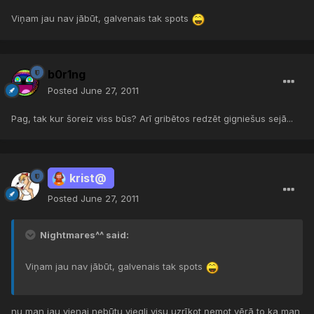
Viņam jau nav jābūt, galvenais tak spots
b0r1ng
Posted
June 27, 2011
Pag, tak kur šoreiz viss būs? Arī gribētos redzēt gigniešus sejā...
krist@
Posted
June 27, 2011
Nightmares^^ said:
Viņam jau nav jābūt, galvenais tak spots
nu man jau vienai nebūtu viegli visu uzrīkot ņemot vērā to ka man