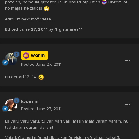
pazoles, nomaukt gredzenus un braukt atpūsties
Divreiz jau
no mājas neizlaidīs
edic: uz next mož vēl tā...
Edited
June 27, 2011
by Nightmares^^
worm
Posted
June 27, 2011
nu der arī 12.-14.
kaamis
Posted
June 27, 2011
Es varu varu varu, tu vari vari vari, mēs varam varam varam, nu,
tad daram daram daram!
Vajadzētu agri mēnesī rīkot, kamēr visiem vēl algas kabatā.