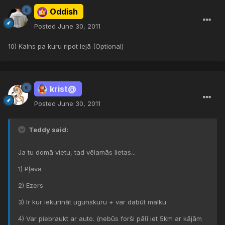
Oddish
Posted
June 30, 2011
10) Kalns pa kuru ripot lejā (Optional)
krist@
Posted
June 30, 2011
Teddy said:
Ja tu domā vietu, tad vēlamās lietas...
1) Pļava
2) Ezers
3) Ir kur iekurināt ugunskuru + var dabūt malku
4) Var piebraukt ar auto. (nebūs forši pālī iet 5km ar kājām