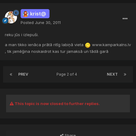
krist@
Posted
June 30, 2011
reku jūs i izlepuši.
a man tikko ienāca prātā ritīg labiņā vieta
www.kamparkalns.lv
, tik jamēģina noskaidrot kas tur jamaksā un tādā garā
PREV
Page 2 of 4
NEXT
This topic is now closed to further replies.
Share