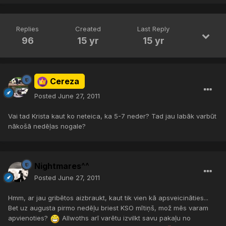
Replies
Created
Last Reply
96
15 yr
15 yr
Cereza
Posted
June 27, 2011
Vai tad Krista kaut ko neteica, ka 5-7 neder? Tad jau labāk varbūt
nākošā nedēļas nogale?
Nightmares^^
Posted
June 27, 2011
Hmm, ar jau gribētos aizbraukt, kaut tik vien kā apsveicināties...
Bet uz augusta pirmo nedēļu briest KSO mītiņš, mož mēs varam
apvienoties?
Allwoths arī varētu izvilkt savu pakaļu no