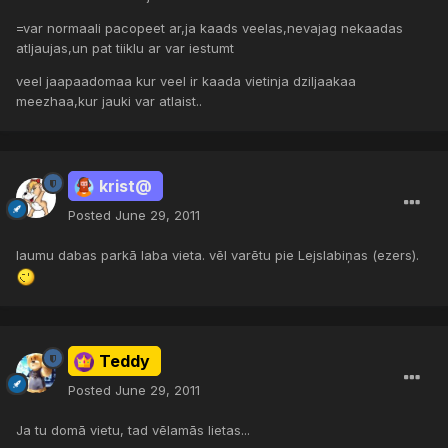
=var normaali pacopeet ar,ja kaads veelas,nevajag nekaadas
atljaujas,un pat tiiklu ar var iestumt
veel jaapaadomaa kur veel ir kaada vietinja dziljaakaa
meezhaa,kur jauki var atlaist..
krist@
Posted
June 29, 2011
laumu dabas parkā laba vieta. vēl varētu pie Lejslabiņas (ezers).
Teddy
Posted
June 29, 2011
Ja tu domā vietu, tad vēlamās lietas...