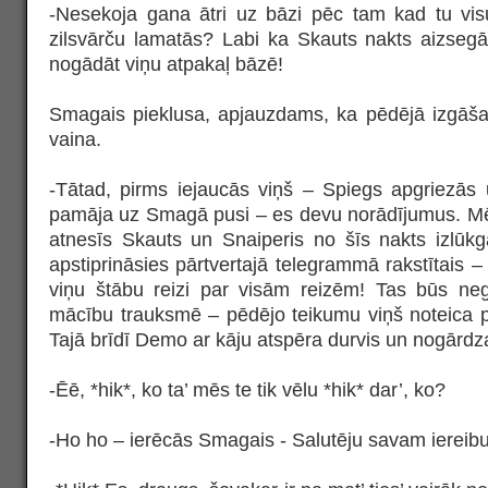
-Nesekoja gana ātri uz bāzi pēc tam kad tu vis
zilsvārču lamatās? Labi ka Skauts nakts aizsegā
nogādāt viņu atpakaļ bāzē!
Smagais pieklusa, apjauzdams, ka pēdējā izgāša
vaina.
-Tātad, pirms iejaucās viņš – Spiegs apgriezās
pamāja uz Smagā pusi – es devu norādījumus. M
atnesīs Skauts un Snaiperis no šīs nakts izlūkgā
apstiprināsies pārtvertajā telegrammā rakstītais 
viņu štābu reizi par visām reizēm! Tas būs neg
mācību trauksmē – pēdējo teikumu viņš noteica p
Tajā brīdī Demo ar kāju atspēra durvis un nogārdz
-Ēē, *hik*, ko ta’ mēs te tik vēlu *hik* dar’, ko?
-Ho ho – ierēcās Smagais - Salutēju savam iereib