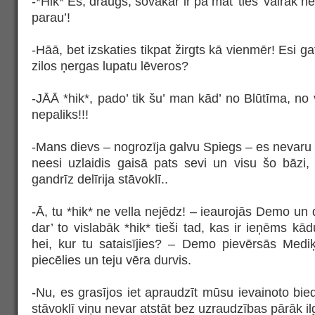
-*Hik* Es, draugs, šovakar ir pa mat’ ties’ vairāk nek
parau’!
-Hāā, bet izskaties tikpat žirgts kā vienmēr! Esi g
zilos ņergas lupatu lēveros?
-JĀĀ *hik*, pado’ tik šu’ man kād’ no Blūtīma, no 
nepaliks!!!
-Mans dievs – nogrozīja galvu Spiegs – es nevaru be
neesi uzlaidis gaisā pats sevi un visu šo bāzi,
gandrīz delīrija stāvoklī..
-Ā, tu *hik* ne vella nejēdz! – ieaurojās Demo un 
dar’ to vislabāk *hik* tieši tad, kas ir ieņēms kādu
hei, kur tu sataisījies? – Demo pievērsās Medi
piecēlies un teju vēra durvis.
-Nu, es grasījos iet apraudzīt mūsu ievainoto bie
stāvoklī viņu nevar atstāt bez uzraudzības pārāk ilg