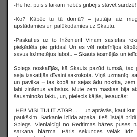
-He he, puisis laikam nebūs gribējis stāvēt sardzē!
-Ko? Kāpēc tu tā domā? – jautāja aiz mugu
apstādamies un palūkodamies uz Skautu.
-Paskaties uz to Inženieri! Viņam sasietas ro
pieķēdēts pie grīdas! Un es vēl nobrīnījos kāpēc
savus ložmetējus labot.. – Skauts iesmējās un ielī
Spiegs noskatījās, kā Skauts pazūd tumsā, tad p
seja izskatījās dīvaini sakrokota. Viņš uzmanīgi s
un pavilka – tas kopā ar sejas ādu nokrita, zem
labi zināmus vaibstus. Mute zem maskas bija ai
šausminošo faktu, un, pielecis kājās, iesaucās:
-HEI! VISI TŪLĪT ATGR… – un aprāvās, kaut kur
paukšķim. Sarkanie izlīda atpakaļ tieši īstajā brīdī
Spiegs. Vienlaicīgi no Redtīmas bāzes puses n
sarkana blāzma. Pāris sekundes vēlāk līdz 