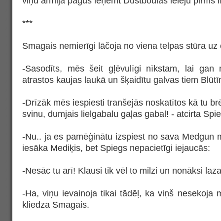
viņu armija pagūs ieņemt Dustboulas ieleju pirms 
***
Smagais nemierīgi lāčoja no viena telpas stūra uz 
-Sasodīts, mēs šeit gļēvulīgi nīkstam, lai ga
atrastos kaujas laukā un šķaidītu galvas tiem Blū
-Drīzāk mēs iespiesti tranšejās noskatītos kā tu b
svinu, dumjais lielgabalu gaļas gabal! - atcirta Spi
-Nu.. ja es pamēģinātu izspiest no sava Medgun m
iesāka Mediķis, bet Spiegs nepacietīgi iejaucās:
-Nesāc tu arī! Klausi tik vēl to milzi un nonāksi laz
-Ha, viņu ievainoja tikai tādēļ, ka viņš nesekoja 
kliedza Smagais.