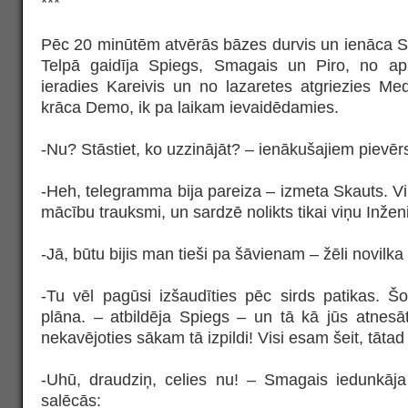
***
Pēc 20 minūtēm atvērās bāzes durvis un ienāca S
Telpā gaidīja Spiegs, Smagais un Piro, no a
ieradies Kareivis un no lazaretes atgriezies Med
krāca Demo, ik pa laikam ievaidēdamies.
-Nu? Stāstiet, ko uzzinājāt? – ienākušajiem pievēr
-Heh, telegramma bija pareiza – izmeta Skauts. Vi
mācību trauksmi, un sardzē nolikts tikai viņu Inženi
-Jā, būtu bijis man tieši pa šāvienam – žēli novilka
-Tu vēl pagūsi izšaudīties pēc sirds patikas. Šob
plāna. – atbildēja Spiegs – un tā kā jūs atnesā
nekavējoties sākam tā izpildi! Visi esam šeit, tātad
-Uhū, draudziņ, celies nu! – Smagais iedunkā
salēcās: