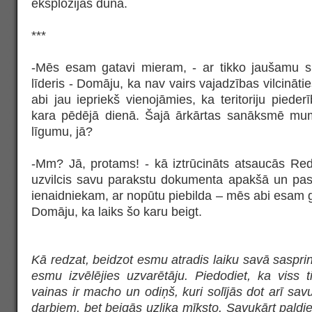
eksplozijas duna.
***
-Mēs esam gatavi mieram, - ar tikko jaušamu s
līderis - Domāju, ka nav vairs vajadzības vilcināt
abi jau iepriekš vienojāmies, ka teritoriju pieder
kara pēdējā dienā. Šajā ārkārtas sanāksmē mums 
līgumu, jā?
-Mm? Jā, protams! - kā iztrūcināts atsaucās Re
uzvilcis savu parakstu dokumenta apakšā un pa
ienaidniekam, ar nopūtu piebilda – mēs abi esam ga
Domāju, ka laiks šo karu beigt.
Kā redzat, beidzot esmu atradis laiku savā saspri
esmu izvēlējies uzvarētāju. Piedodiet, ka viss tik
vainas ir macho un odiņš, kuri solījās dot arī sav
darbiem, bet beigās uzlika mīksto. Savukārt pald