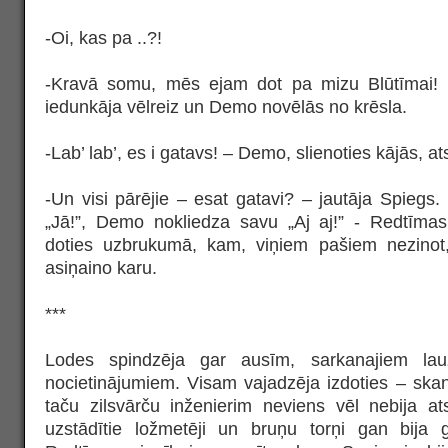
-Oi, kas pa ..?!
-Kravā somu, mēs ejam dot pa mizu Blūtīmai!
iedunkāja vēlreiz un Demo novēlās no krēsla.
-Lab’ lab’, es i gatavs! – Demo, slienoties kājās, a
-Un visi pārējie – esat gatavi? – jautāja Spiegs
„Jā!”, Demo nokliedza savu „Aj aj!” - Redtīma
doties uzbrukumā, kam, viņiem pašiem nezinot,
asiņaino karu.
***
Lodes spindzēja gar ausīm, sarkanajiem lauž
nocietinājumiem. Visam vajadzēja izdoties – ska
taču zilsvārču inženierim neviens vēl nebija at
uzstādītie ložmetēji un bruņu torņi gan bija g