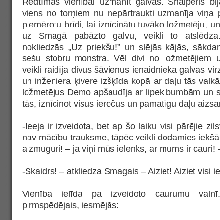
Redtīmas vienībai uzmanīt galvas. Snaiperis bij
viens no torņiem nu nepārtraukti uzmanīja viņa p
piemērotu brīdi, lai iznīcinātu tuvāko ložmetēju, u
uz Smagā pabāzto galvu, veikli to atslēdza
nokliedzās „Uz priekšu!” un slējās kājās, sākd
sešu stobru monstra. Vēl divi no ložmetējiem 
veikli raidīja divus šāvienus ienaidnieka galvas vir
un inženiera ķivere izšķīda kopā ar daļu tās valkā
ložmetējus Demo apšaudīja ar lipekļbumbām un sk
tās, iznīcinot visus ieročus un pamatīgu daļu aizsa
-Ieeja ir izveidota, bet ap šo laiku visi pārējie zils
nav mācību trauksme, tāpēc veikli dodamies iek
aizmuguri! – ja viņi mūs ielenks, ar mums ir cauri!
-Skaidrs! – atkliedza Smagais – Aiziet! Aiziet visi 
Vienība ielīda pa izveidoto caurumu valnī
pirmspēdējais, iesmējās: