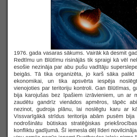
1976. gada vasaras sākums. Vairāk kā desmit gad
Redtīmu un Blūtīmu risinājās tik spraigi kā vēl nek
esošie nezināja par abu pušu vadītāju supersle
beigās. Tā tika organizēta, jo karš sāka palikt
ekonomikai, un tika apsvērta iespēja noslēg
vienojoties par teritoriju kontroli. Gan Blūtīmas,
bija karojušas bez īpašiem izrāvieniem, un ar
zaudētu gandrīz vienādos apmēros, tāpēc abi
nezinot, gudroja plānu, lai noslēgtu karu ar 
Vissvarīgākā strīdus teritorija abām pusēm bija
nodrošinātu būtiskas stratēģiskas priekšrocīb
konfliktu gadījumā. Šī iemesla dēļ līderi novilcināja