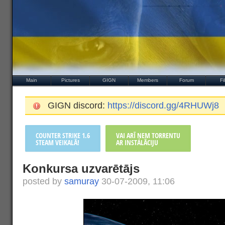
Main
Pictures
GIGN
Members
Forum
Fi
GIGN discord:
https://discord.gg/4RHUWj8
COUNTER STRIKE 1.6
VAI ARĪ ŅEM TORRENTU
STEAM VEIKALĀ!
AR INSTALĀCIJU
Konkursa uzvarētājs
posted by
samuray
30-07-2009, 11:06