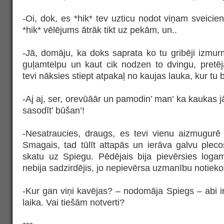
-Oi, dok, es *hik* tev uzticu nodot viņam sveicie
*hik* vēlējums ātrāk tikt uz pekām, un..
-Jā, domāju, ka doks saprata ko tu gribēji izmu
guļamtelpu un kaut cik nodzen to dvingu, pret
tevi nāksies stiept atpakaļ no kaujas lauka, kur tu 
-Aj aj, ser, orevūāār un pamodin’ man’ ka kaukas j
sasodīt’ būšan’!
-Nesatraucies, draugs, es tevi vienu aizmugurē
Smagais, tad tūlīt attapās un ierāva galvu ple
skatu uz Spiegu. Pēdējais bija pievērsies logam
nebija sadzirdējis, jo nepievērsa uzmanību notiek
-Kur gan viņi kavējas? – nodomāja Spiegs – abi i
laika. Vai tiešām notverti?