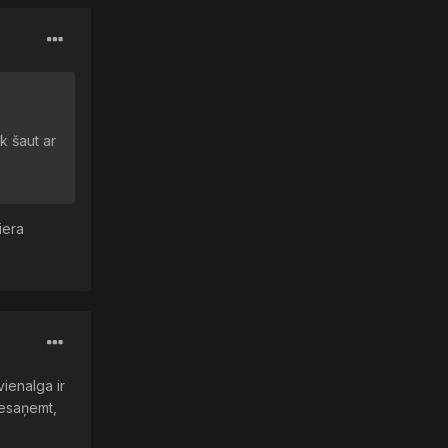
k šaut ar
iera
vienalga ir
esaņemt,