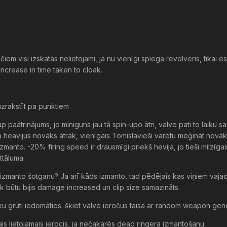
iem visi izskatās nelietojami, ja nu vienīgi spiega revolveris, tikai 
ncrease in time taken to cloak.
uzrakstīt pa punktiem
 paātrinājums, jo miniguns jau tā spin-upo ātri, valve pati to laiku s
a heavijus novāks ātrāk, vienīgais Tomislavieši varētu mēģināt novā
izmanto. -20% firing speed ir drausmīgi priekš hevija, jo tieši milzīgai
ttāluma.
 izmanto šotganu? Ja arī kāds izmanto, tad pēdējais kas viņiem vajad
āk būtu bijis damage increased un clip size samazināts.
ku grūti iedomāties. šķiet valve ieročus taisa ar random weapon gene
ais lietojamais ierocis, ja nečakarēs dead ringera izmantošanu.