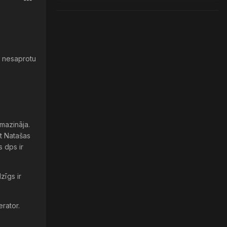
es nesaprotu
amazināja.
kt Natašas
s dps ir
zīgs ir
rator.