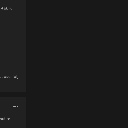
ir +50%
zēsu, lol,
aut ar