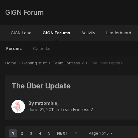
GIGN Forum
GIGN Lapa
GIGN Forums
Activity
Leaderboard
Forums
Calendar
Home
Gaming stuff
Team Fortress 2
The Über Update
The Über Update
By
mrzombie
,
June 21, 2011
in
Team Fortress 2
1
2
3
4
5
NEXT
Page 1 of 5