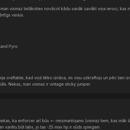
bet man vismaz lielākoties novācot kādu sanāk savākt viņa ieroci, kas 
ērtīgs verķis.
 and Pyro
ja craftable, kad viņš tikko iznāca, es viņu uzkraftoju un pēc tam izd
iāls. Nekas, man vismaz ir vintage sticky jumper.
 liekas, ka enforcer arī būs +- neizmantojams (vismaz tiem, kas māk š
n varētu būt labs, jo tas -25 max hp ir sūds spiegam.