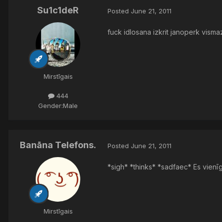
Su1c1deR
Posted
June 21, 2011
fuck idlosana izkrit janoperk vismaz
Mirstīgais
444
Gender:
Male
Banāna Telefons.
Posted
June 21, 2011
*sigh* *thinks* *sadfaec* Es vienī
Mirstīgais