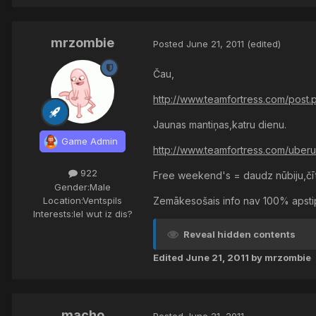
mrzombie
Posted
June 21, 2011
(edited)
Čau,
http://www.teamfortress.com/post
Jaunas mantiņas,katru dienu.
Game Admin
http://www.teamfortress.com/uber
922
Free weekend's = daudz nūbiju,čīt
Gender:
Male
Location:
Ventspils
Zemākesošais info nav 100% apstip
Interests:
lel wut iz dis?
Reveal hidden contents
Edited
June 21, 2011
by mrzombie
macho
Posted
June 21, 2011