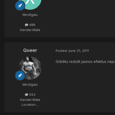
Mirstīgais
486
Gender:
Male
Queer
Posted
June 21, 2011
Gribētu redzēt jaunos efektus ne
Mirstīgais
553
Gender:
Male
Location:
...