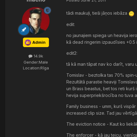
tādi maukuļi, tieši jāņos iebāza
edit:
no jaunajiem spiega un heavija ieroč
kā dead ringerim izpaudīsies +0.5 i
Admin
edit2:
14.9k
Gender:
Male
tā kā man tāpat nav ko darīt, varu 
Location:
Rīga
Tomislav - beztolka tas 70% spin-up
Rezultātā parastie heaviji Tomislav
un Brass beastus, bet tos reti kurš 
hevija superpriekšrocība no tuva a
Family business - umm, kurš vispār
increased clip size. Tad jau vērtīg
The eviction notice - Kaut ko liekā
The enforcer - kā jau teicu, vienīg