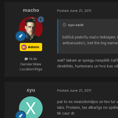
macho
Posted
June 21, 2011
xyu said:
būtībā piekrītu mačo teiktajam, 
ambassador), bet the big earner
Admin
14.9k
wat? laikam ar spiegu nespēlē čalīt
Gender:
Male
direkthits, huntsmans un hvz kas vē
Location:
Rīga
xyu
Posted
June 21, 2011
par to es neaizdomājos un tev tur v
labs. Protams, tas atkarīgs no spē
tik caur dr.