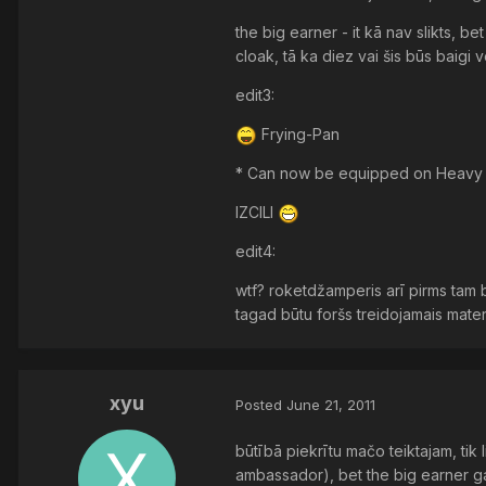
the big earner - it kā nav slikts, 
cloak, tā ka diez vai šis būs baigi v
edit3:
Frying-Pan
* Can now be equipped on Heavy
IZCILI
edit4:
wtf? roketdžamperis arī pirms tam bi
tagad būtu foršs treidojamais mater
xyu
Posted
June 21, 2011
būtībā piekrītu mačo teiktajam, tik
ambassador), bet the big earner ga