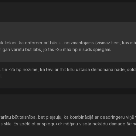
tik liekas, ka enforcer arī būs +- neizmantojams (vismaz tiem, kas mā
 gan varētu būt labs, jo tas -25 max hp ir sūds spiegam.
. tie -25 hp nozīmē, ka tevi ar 1hit killu uztaisa demomana nade, sold
l.
arētu būt taisnība, bet pieļauju, ka kombinācijā ar deadringeru viņš 
les stila. Es spēlējot ar spiegu+dr mēģinu vispār nekādu damage
tīri
n