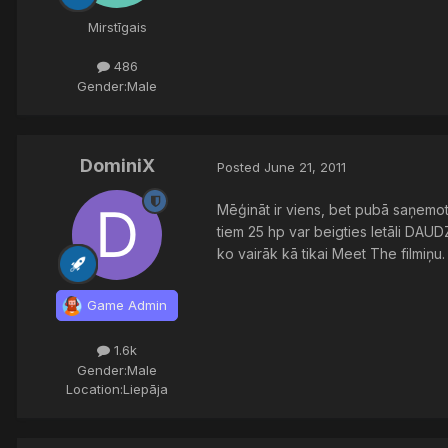
Mirstīgais
486
Gender:
Male
DominiX
Posted
June 21, 2011
Mēģināt ir viens, bet pubā saņemot
tiem 25 hp var beigties letāli DAUD
ko vairāk kā tikai Meet The filmiņu. 
Game Admin
1.6k
Gender:
Male
Location:
Liepāja