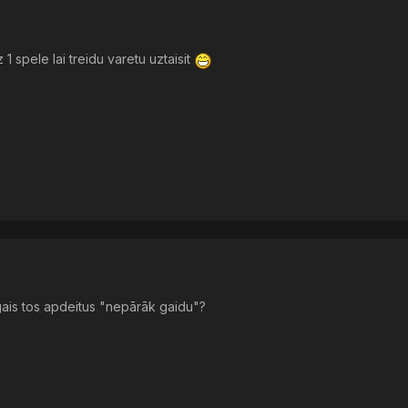
 1 spele lai treidu varetu uztaisit
gais tos apdeitus "nepārāk gaidu"?