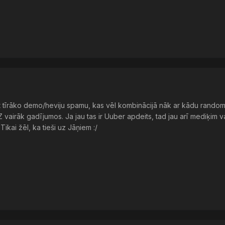
 tīrāko demo/heviju spamu, kas vēl kombinācijā nāk ar kādu random 
Z vairāk gadījumos. Ja jau tas ir Uuber apdeits, tad jau arī mediķim v
Tikai žēl, ka tieši uz Jāņiem :/