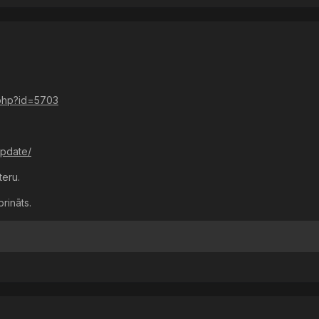
.php?id=5703
update/
eru.
rināts.