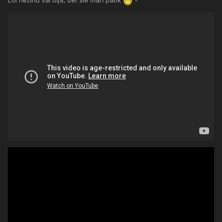
Lol nezinu vai bija, bet šie man patīk
-