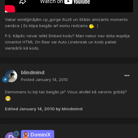
Vakar iemēģinājām cp_gorge 6uz6 un šitāds amizants moments
sanāca ( Es klipa beigās arī esmu redzams
)
P.S. Kāpēc nevar ielikt Embed kodu? Man nekur nav dota iespēja
izmantot HTML On Raw vai Auto Linebreak un kods paliek
vienkārši kā kods.
blindmind
Posted
January 14, 2010
Demomans tu biji tas beigās ja? Visus atvākt kā varonis gribēji?
Edited
January 14, 2010
by blindmind
DominiX