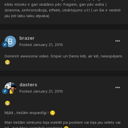
kāds mūviks ir gan skatāms pēc fragiem, gan pēc edita (
dziesma, sinhronizācija, effekti, izkārtojums u.t.t ) un šie ir veidoti
jau ļoti labu laiku atpakaļ.
brazer
Posted
January 21, 2010
DominiX awesome video. Sniper un Demo killi, air kill, neiespējami.
dasters
Posted
January 21, 2010
Mjāā , tiešām iespaidīgi !
Man tiešām slinkums bija meklēt pa postiem vai bija jau ielikts vai