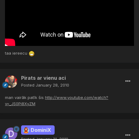
taa iereecu
Pirats ar vienu aci
Posted
January 28, 2010
man vairāk patīk šis
http://www.youtube.com/watch?
v=_JS0Pi8XyZM
DominiX