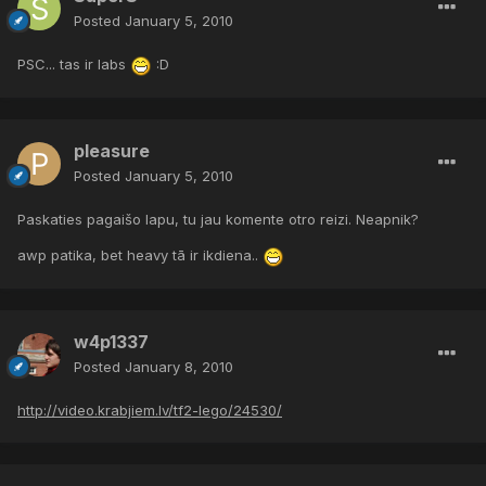
Posted
January 5, 2010
PSC... tas ir labs
:D
pleasure
Posted
January 5, 2010
Paskaties pagaišo lapu, tu jau komente otro reizi. Neapnik?
awp patika, bet heavy tā ir ikdiena..
w4p1337
Posted
January 8, 2010
http://video.krabjiem.lv/tf2-lego/24530/