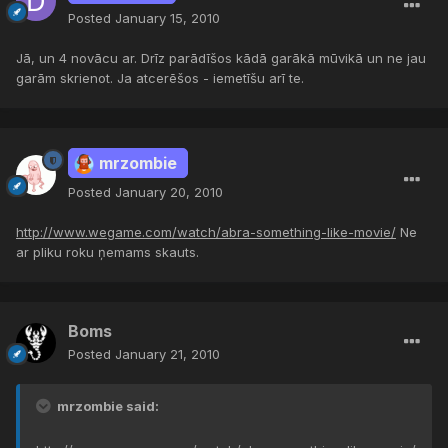
Posted
January 15, 2010
Jā, un 4 novācu ar. Drīz parādīšos kādā garākā mūvikā un ne jau
garām skrienot. Ja atcerēšos - iemetīšu arī te.
mrzombie
Posted
January 20, 2010
http://www.wegame.com/watch/abra-something-like-movie/
Ne
ar pliku roku ņemams skauts.
Boms
Posted
January 21, 2010
mrzombie said: