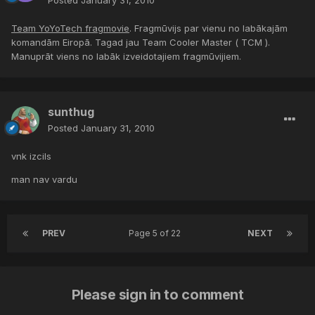
Posted
January 31, 2010
Team YoYoTech fragmovie
. Fragmūvijs par vienu no labākajām
komandām Eiropā. Tagad jau Team Cooler Master ( TCM ).
Manuprāt viens no labāk izveidotajiem fragmūvijiem.
sunthug
Posted
January 31, 2010
vnk izcils
man nav vardu
PREV
Page 5 of 22
NEXT
Please sign in to comment