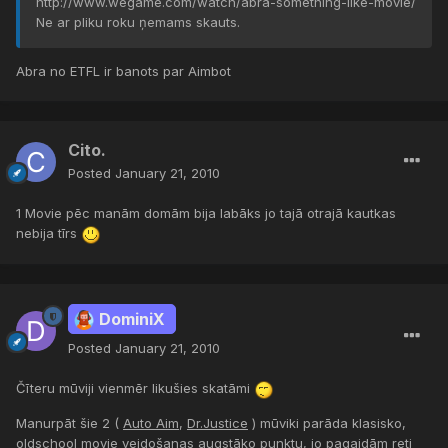
http://www.wegame.com/watch/abra-something-like-movie/
Ne ar pliku roku ņemams skauts.
Abra no ETFL ir banots par Aimbot
Cito.
Posted
January 21, 2010
1 Movie pēc manām domām bija labāks jo tajā otrajā kautkas
nebija tīrs
DominiX
Posted
January 21, 2010
Čīteru mūviji vienmēr likušies skatāmi
Manurpāt šie 2 (
Auto Aim
,
Dr.Justice
) mūviki parāda klasisko,
oldschool movie veidošanas augstāko punktu, jo pagaidām reti