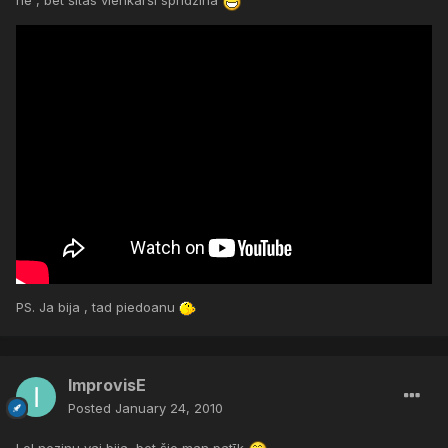
nē , bet šitas vienkārši spridzina
PS. Ja bija , tad piedoanu
ImprovisE
Posted
January 24, 2010