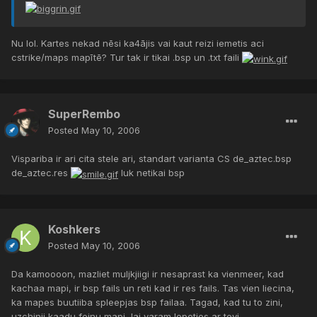
Nu lol. Kartes nekad nēsi ka4ājis vai kaut reizi iemetis aci
cstrike/maps mapītē? Tur tak ir tikai .bsp un .txt faili
SuperRembo
Posted
May 10, 2006
Vispariba ir ari cita stele ari, standart varianta CS de_aztec.bsp
de_aztec.res
luk netikai bsp
Koshkers
Posted
May 10, 2006
Da kamoooon, mazliet muljkjiigi ir nesaprast ka vienmeer, kad
kachaa mapi, ir bsp fails un reti kad ir res fails. Tas vien liecina,
ka mapes buutiiba spleepjas bsp failaa. Tagad, kad tu to zini,
uzchinii kaadu feinu mapi, lai varam lepoties ar tevi.