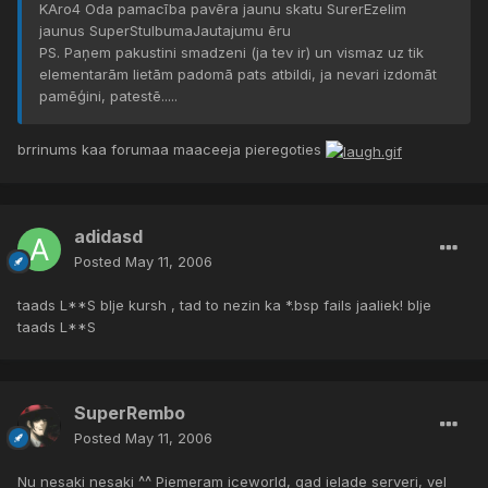
KAro4 Oda pamacība pavēra jaunu skatu SurerEzelim
jaunus SuperStulbumaJautajumu ēru
PS. Paņem pakustini smadzeni (ja tev ir) un vismaz uz tik
elementarām lietām padomā pats atbildi, ja nevari izdomāt
pamēģini, patestē.....
brrinums kaa forumaa maaceeja pieregoties
adidasd
Posted
May 11, 2006
taads L**S blje kursh , tad to nezin ka *.bsp fails jaaliek! blje
taads L**S
SuperRembo
Posted
May 11, 2006
Nu nesaki nesaki ^^ Piemeram iceworld, gad ielade serveri, vel