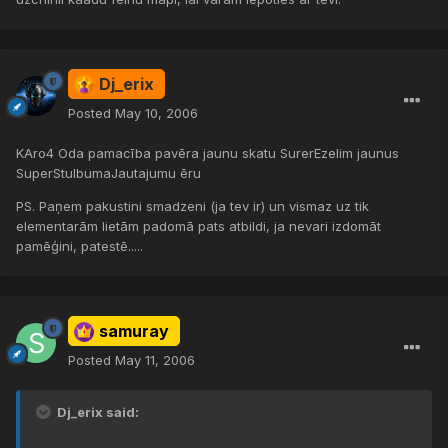
Dj_erix
Posted
May 10, 2006
KAro4 Oda pamacība pavēra jaunu skatu SurerEzelim jaunus
SuperStulbumaJautajumu ēru
PS. Paņem pakustini smadzeni (ja tev ir) un vismaz uz tik
elementarām lietām padomā pats atbildi, ja nevari izdomāt
pamēģini, patestē.....
samuray
Posted
May 11, 2006
Dj_erix said: