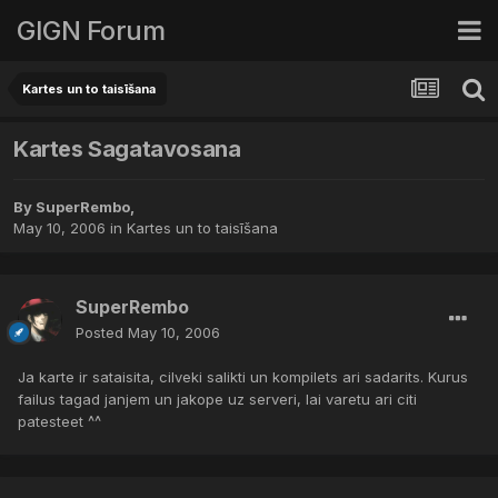
GIGN Forum
Kartes un to taisīšana
Kartes Sagatavosana
By
SuperRembo
,
May 10, 2006
in
Kartes un to taisīšana
SuperRembo
Posted
May 10, 2006
Ja karte ir sataisita, cilveki salikti un kompilets ari sadarits. Kurus
failus tagad janjem un jakope uz serveri, lai varetu ari citi
patesteet ^^