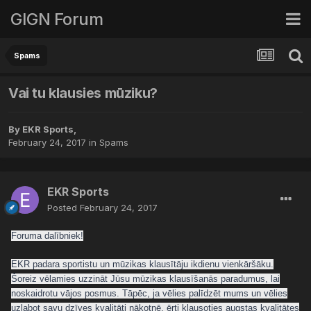
GIGN Forum
Spams
Vai tu klausies mūziku?
By
EKR Sports
,
February 24, 2017
in
Spams
EKR Sports
Posted
February 24, 2017
Foruma dalībniek!
EKR padara sportistu un mūzikas klausītāju ikdienu vienkāršāku.
Šoreiz vēlamies uzzināt Jūsu mūzikas klausīšanās paradumus, lai
noskaidrotu vājos posmus. Tāpēc, ja vēlies palīdzēt mums un vēlies
uzlabot savu dzīves kvalitāti nākotnē, ērti klausoties augstas kvalitātes