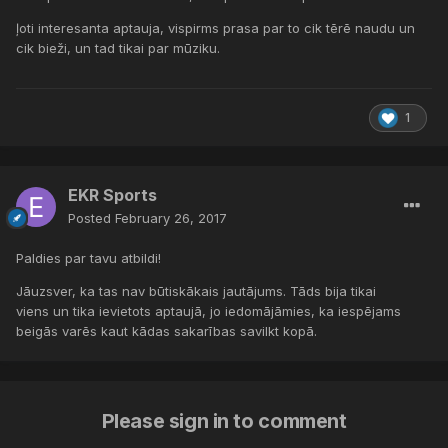
ļoti interesanta aptauja, vispirms prasa par to cik tērē naudu un
cik bieži, un tad tikai par mūziku.
1
EKR Sports
Posted
February 26, 2017
Paldies par tavu atbildi!
Jāuzsver, ka tas nav būtiskākais jautājums. Tāds bija tikai
viens un tika ievietots aptaujā, jo iedomājāmies, ka iespējams
beigās varēs kaut kādas sakarības savilkt kopā.
Please sign in to comment