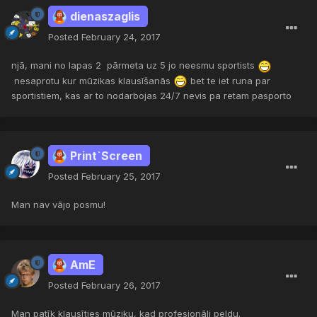
dienaszaglis
Posted
February 24, 2017
njā, mani no lapas 2 pārmeta uz 5 jo neesmu sportists
nesaprotu kur mūzikas klausīšanās
bet te iet runa par
sportistiem, kas ar to nodarbojas 24/7 nevis pa retam pasporto
Print`Screen
Posted
February 25, 2017
Man nav vājo posmu!
AmE
Posted
February 26, 2017
Man patīk klausīties mūziku, kad profesionāli peldu.