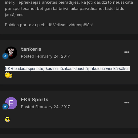
mērķi. Iepriekšējās anketās pierādījies, ka ļoti daudzi to neuzskata
par sportošanu, bet gan kā brīvā laika pavadīšanu, tādēļ tāds
jautājums.
Paldies par tavu piebildi! Veiksmi videospēlēs!
tankeris
Posted
February 24, 2017
EKR padara sportistu,
kas ir
mūzikas klausītāji, ikdienu vienkāršāku.
EKR Sports
Posted
February 24, 2017