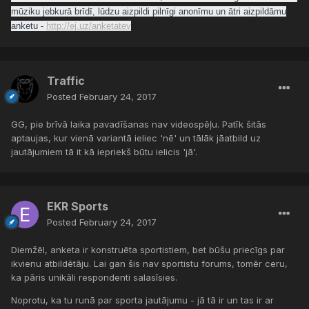
mūziku jebkurā brīdī, lūdzu aizpildi pilnīgi anonīmu un ātri aizpildāmu
anketu -
http://ej.uz/anketatev
Traffic
Posted
February 24, 2017
GG, pie brīvā laika pavadīšanas nav videospēļu. Patīk šitās
aptaujas, kur vienā variantā ieliec 'nē' un tālāk jāatbild uz
jautājumiem tā it kā iepriekš būtu ielicis 'jā'.
EKR Sports
Posted
February 24, 2017
Diemžēl, anketa ir konstruēta sportistiem, bet būšu priecīgs par
ikvienu atbildētāju. Lai gan šis nav sportistu forums, tomēr ceru,
ka pāris unikāli respondenti salasīsies.
Noprotu, ka tu runā par sporta jautājumu - jā tā ir un tas ir ar