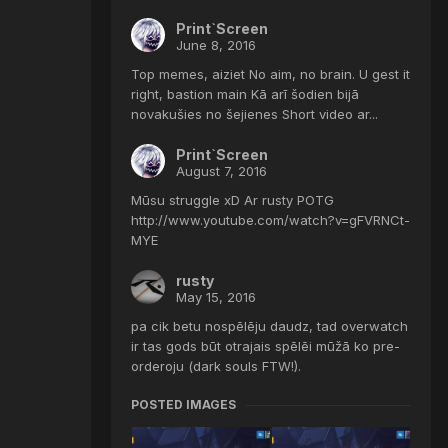
Print`Screen
June 8, 2016
Top memes, aiziet No aim, no brain. U gest it
right, bastion main Kā arī šodien bijā
novakušies no šejienes Short video ar...
Print`Screen
August 7, 2016
Mūsu struggle xD Ar rusty POTG
http://www.youtube.com/watch?v=gFVRNCt-
MYE
rusty
May 15, 2016
pa cik betu nospēlēju daudz, tad overwatch
ir tas gods būt otrajais spēlēi mūžā ko pre-
orderoju (dark souls FTW!).
POSTED IMAGES