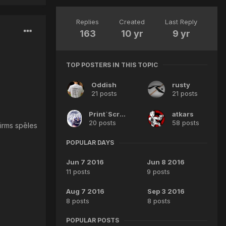
Replies
Created
Last Reply
163
10 yr
9 yr
TOP POSTERS IN THIS TOPIC
Oddish
rusty
21 posts
21 posts
Print`Screen
atkars
20 posts
58 posts
irms spēles
POPULAR DAYS
Jun 7 2016
Jun 8 2016
11 posts
9 posts
Aug 7 2016
Sep 3 2016
8 posts
8 posts
POPULAR POSTS