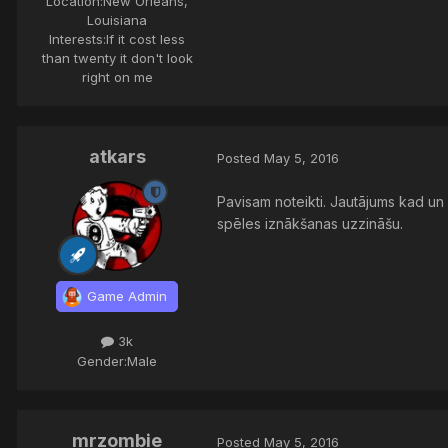
Location:
New Orleans,
Louisiana
Interests:
If it cost less
than twenty it don't look
right on me
atkars
Posted
May 5, 2016
Pavisam noteikti. Jautājums kad un
spēles iznākšanas uzzināšu.
Game Admin
3k
Gender:
Male
mrzombie
Posted
May 5, 2016