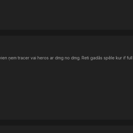
tā vien ņem tracer vai heros ar dmg no dmg. Reti gadās spēle kur if ful