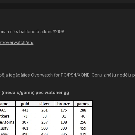
man niks battlenetā atkars#2198.
.net/overwatch/en/
spēja iegādāties Overwatch for PC/PS4/XONE. Cenu zināšu nedēļu p
ps (medals/game) pēc watcher.gg