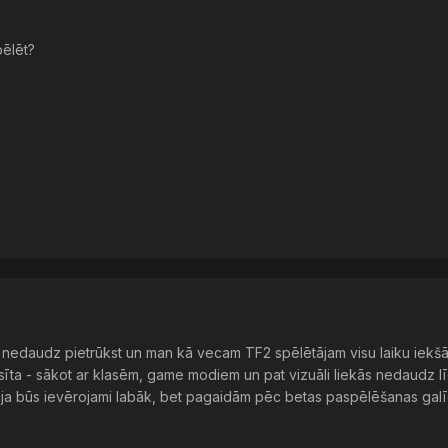
ēlēt?
s nedaudz pietrūkst un man kā vecam TF2 spēlētājam visu laiku iekšā
ztaisīta - sākot ar klasēm, game modiem un pat vizuāli liekās nedaudz l
sija būs ievērojami labāk, bet pagaidām pēc betas paspēlēšanas galī