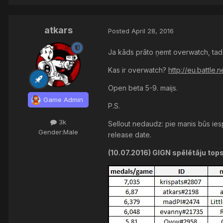
atkars
Posted
April 28, 2016
Ja kāds prāto ņemt overwatch, tad 
Kas ir overwatch?
http://eu.battle
Open beta 5-9. maijs.
Game Admin
P.S.
3k
Sellout nedaudz: pie manis būs ie
Gender:
Male
release date.
(10.07.2016) GIGN spēlētāju to