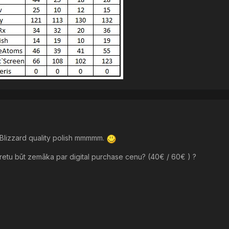
s Blizzard quality polish mmmmm.
aretu būt zemāka par digital purchase cenu? (40€ / 60€ ) ?