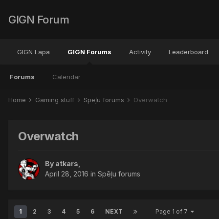
GIGN Forum
GIGN Lapa
GIGN Forums
Activity
Leaderboard
Forums
Calendar
Home
Gaming stuff
Spēļu forums
Overwatch
Overwatch
By
atkars
,
April 28, 2016
in
Spēļu forums
1
2
3
4
5
6
NEXT
Page 1 of 7