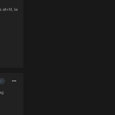
alt+f4, lai
or
jag