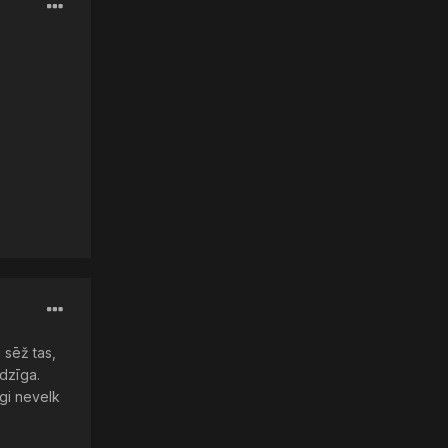
 sēž tas,
īdzīga.
gi nevelk