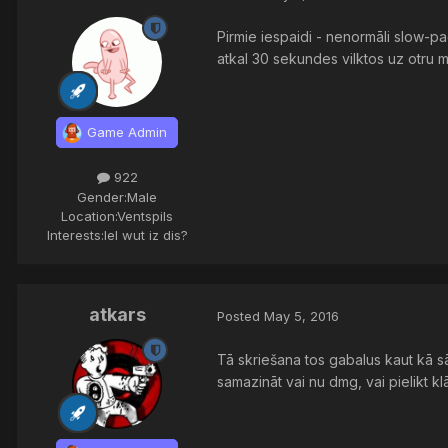
Pirmie iespaidi - nenormāli slow-pa
atkal 30 sekundes vilktos uz otru m
Game Admin
922
Gender:
Male
Location:
Ventspils
Interests:
lel wut iz dis?
atkars
Posted
May 5, 2016
Tā skriešana tos gabalus kaut kā sāk
samazināt vai nu dmg, vai pielikt klāt