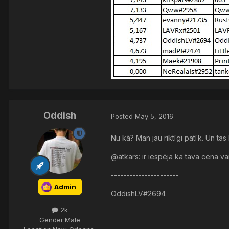
Oddish
Posted
May 5, 2016
Nu kā? Man jau riktīgi patīk. Un ta
@atkars: ir iespēja ka tava cena v
----------------------
Admin
OddishLV#2694
2k
Gender:
Male