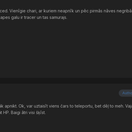
ced. Vienīgie chari, ar kuriem neapnīk un pēc pirmās nāves negribās 
apes galu ir tracer un tas samurajs.
Auth
 apnikt. Ok, var uztaisīt viens čars to teleportu, bet dēļ to meh. Va
 HP. Baigi ātri visi šķīst.