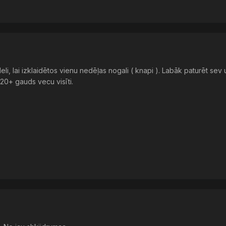
eli, lai izklaidētos vienu nedēļas nogali ( knapi ). Labāk paturēt sev 
20+ gauds vecu visīti.