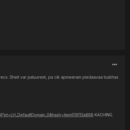
ti vecs. Sheit var paluureet, pa cik apmeeram piedaavaa tuskhas
?pt=LH_DefaultDomain_0&hash=item519113a888
KACHING.