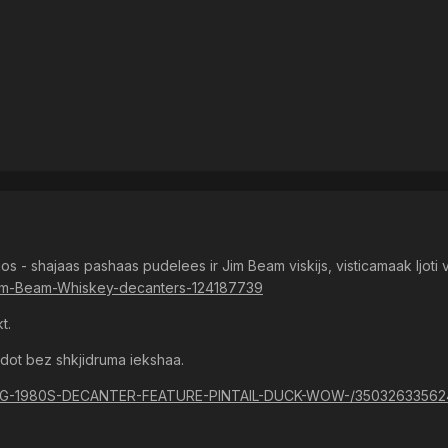
ijos - shajaas pashaas pudelees ir Jim Beam viskijs, visticamaak ljo
i/Jim-Beam-Whiskey-decanters-124187739
t.
rdot bez shkjidruma iekshaa.
-VTG-1980S-DECANTER-FEATURE-PINTAIL-DUCK-WOW-/350326335624