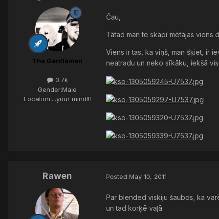
Čau,
Tātad man te skapī mētājas viens di
Viens ir tas, ka viņš, man šķiet, i
The Gentlemen
neatradu un neko sīkāku, iekšā viss v
3.7k
Gender:
Male
Location:
...your mind!!!
Rawen
Posted
May 10, 2011
Par blended viskiju šaubos, ka varē
un tad korķē vaļā.