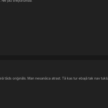
a. Ne jau shkjidrumaa.
eši tāds oriģināls. Man nesanāca atrast. Tā kas tur ebajā tak nav tukš