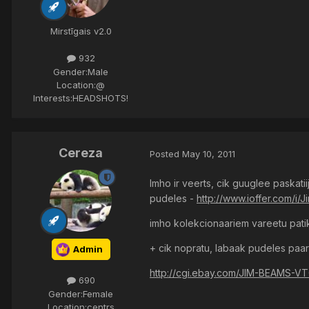
Mirstīgais v2.0
932
Gender:
Male
Location:
@
Interests:
HEADSHOTS!
Cereza
Posted
May 10, 2011
Imho ir veerts, cik guuglee paskati
pudeles -
http://www.ioffer.com/
imho kolekcionaariem vareetu patik
+ cik nopratu, labaak pudeles paa
Admin
http://cgi.ebay.com/JIM-BEAMS
690
Gender:
Female
Location:
centrs