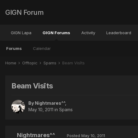
GIGN Forum
GIGN Lapa
GIGN Forums
Activity
Leaderboard
Forums
Calendar
Home
Offtopic
Spams
Beam Visīts
Beam Visīts
By
Nightmares^^
,
May 10, 2011
in
Spams
Nightmares^^
Posted
May 10, 2011