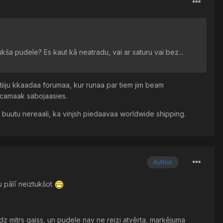
ukša pudele? Es kaut kā neatradu, vai ar saturu vai bez...
tiiju kkaadaa forumaa, kur runaa par tiem jim beam
sticamaak sabojaasies.
so buutu nereaali, ka vinjsh piedaavaa worldwide shipping.
Author
u pālī neiztukšot
audz mitrs gaiss, un pudele nav ne reizi atvērta, marķējuma