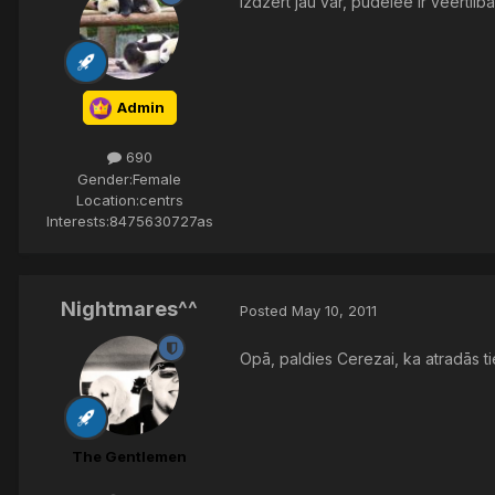
Izdzert jau var, pudelee ir veertiib
Admin
690
Gender:
Female
Location:
centrs
Interests:
8475630727as
Nightmares^^
Posted
May 10, 2011
Opā, paldies Cerezai, ka atradās ti
The Gentlemen