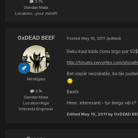
3.7k
Gender:
Male
Location:
...your mind!!!
0xDEAD BEEF
Posted
May 10, 2011
(edited)
Reku kaut kāds čoms tirgo par 50$ 
http://forums.vwvortex.com/show
Bet vispār neizskatās, ka tās pudele
Mirstīgais
5.1k
Beefs
Gender:
Male
Hmm.. interesanti - tur šmiga vēl ir
Location:
Riga
Interests:
Engineer
Edited
May 10, 2011
by 0xDEAD BE