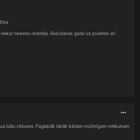
tība.
udeli nekur neesmu redzējis. Ražošanas gadu uz pudeles arī
ība jua būtu cēlusies. Paglabāk labāk kādam nozīmīgam notikumam