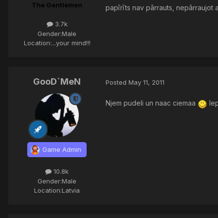
The Gentlemen
papīrīts nav pārrauts, nepārraujot a
3.7k
Gender:
Male
Location:
...your mind!!!
GooD`MeN
Posted
May 11, 2011
Njem pudeli un naac ciemaa
Iep
Game Admin
10.8k
Gender:
Male
Location:
Latvia