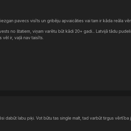
ezgan pavecs visīts un gribēju apvaicāties vai tam ir kāda reāla vēr
r ievests no štatiem, viņam varētu būt kādi 20+ gadi... Latvijā tādu p
ēl ir, vaļā nav taisīts.
si dabūt labu piķi. Vot būtu tas single malt, tad varbūt tirgus vērt