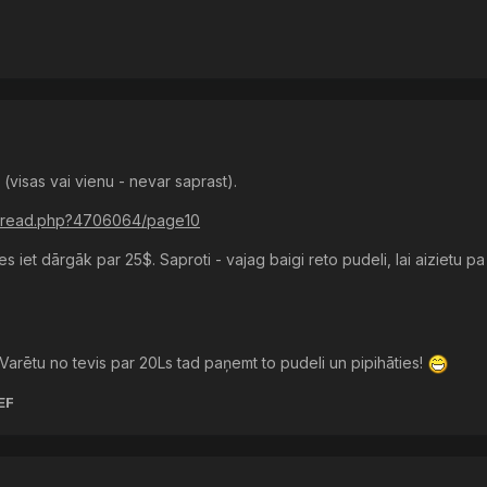
(visas vai vienu - nevar saprast).
thread.php?4706064/page10
s iet dārgāk par 25$. Saproti - vajag baigi reto pudeli, lai aizietu pa
? Varētu no tevis par 20Ls tad paņemt to pudeli un pipihāties!
EF