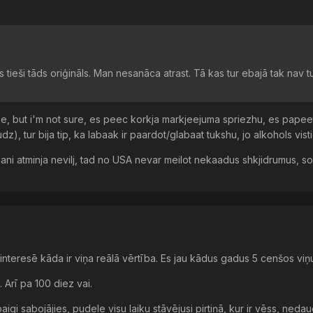
 tieši tāds oriģināls. Man nesanāca atrast. Tā kas tur ebajā tak nav t
ele, but i'm not sure, es peec korkja markjeejuma spriezhu, es papee
dz), tur bija tip, ka labaak ir paardot/glabaat tukshu, jo alkohols vi
a mani atminja nevilj, tad no USA nevar meilot nekaadus shkjidrumus, 
interesē kāda ir viņa reālā vērtība. Es jau kādus gadus 5 cenšos viņ
Arī pa 100 diez vai.
aigi sabojājies, pudele visu laiku stāvējusi pirtiņā, kur ir vēss, ned