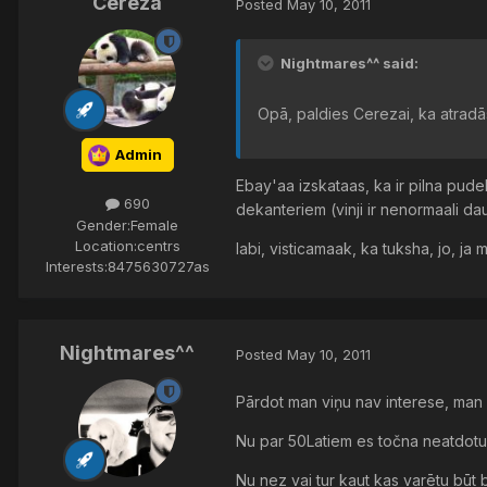
Cereza
Posted
May 10, 2011
Nightmares^^ said:
Opā, paldies Cerezai, ka atradās
Admin
Ebay'aa izskataas, ka ir pilna pud
690
dekanteriem (vinji ir nenormaali dau
Gender:
Female
Location:
centrs
labi, visticamaak, ka tuksha, jo, j
Interests:
8475630727as
Nightmares^^
Posted
May 10, 2011
Pārdot man viņu nav interese, man 
Nu par 50Latiem es točna neatdotu. 
Nu nez vai tur kaut kas varētu būt b