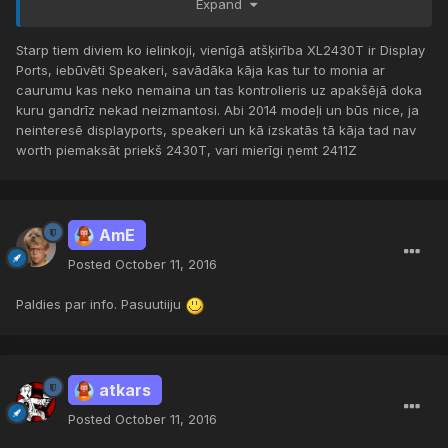
Expand
un
https://www.amazon.co.uk/ZOWIE-XL2411-Sports-eQualizer-
Starp tiem diviem ko ielinkoji, vienīgā atšķirība XL2430T ir Display
Adjustable/dp/B01H07FV68/ref=dp_ob_title_ce
Ports, iebūvēti Speakeri, savādāka kāja kas tur to monia ar
caurumu kas neko nemaina un tas kontrolieris uz apakšējā doka
kuru gandrīz nekad neizmantosi. Abi 2014 modeļi un būs nice, ja
Man vini skiet chut ne vienaadi
Zowie kaa
neinteresē displayports, speakeri un kā izskatās tā kāja tad nav
apakshbrends or somethin.
worth piemaksāt priekš 2430T, vari mierīgi ņemt 2411Z
Cenu zinjaa, shis buutu most hard core ko varu atlauties
sobriid -
https://www.amazon.co.uk/dp/B00MCX4Q2G
Starp shiem trim, kurs 144Hz monitors ir labaakais value vs
AmE
money.
Posted
October 11, 2016
Piedoshanu par garumziimeem.
Paldies par info. Pasuutiiju
atkars
Posted
October 11, 2016