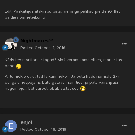
Edit: Paskatiijos atskiriibu pats, vienalga paliksu pie BenQ. Bet
paldies par ieteikumu
Nightmares^^
Posted
October 11, 2016
Kāds tev monitors ir tagad? Moš varam samainīties, man ir tas
benq
Ā, tu meklē otru, tad laikam neko... Ja būtu kāds normāls 27+
colīgais, iespējams būtu gatavs mainīties, jo pats vairs īpaši
negeimoju... bet varbūt labāk atstāt sev
enjoi
Posted
October 16, 2016