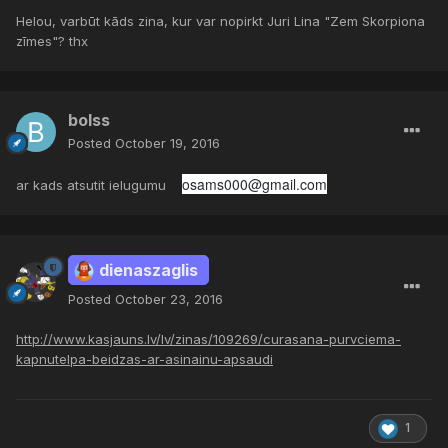
Helou, varbūt kāds zina, kur var nopirkt Juri Lina "Zem Skorpiona
zīmes"? thx
bolss
Posted
October 19, 2016
osams000@gmail.com
ar kads atsutit ielugumu
dienaszaglis
Posted
October 23, 2016
http://www.kasjauns.lv/lv/zinas/109269/curasana-purvciema-
kapnutelpa-beidzas-ar-asinainu-apsaudi
1