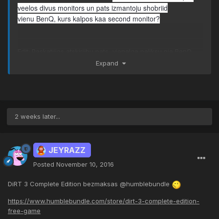
veelos divus monitors un pats izmantoju shobriid
vienu BenQ, kurs kalpos kaa second monitor?
Edit: Paskatiijos atskiriibu pats, vienalga paliksu pie BenQ.
Bet paldies par ieteikumu
Expand
Pašam ir lielais brālis, aka 2420z, loti labs
2 weeks later...
JEYRAZZ
Posted
November 10, 2016
DiRT 3 Complete Edition bezmaksas @humblebundle
https://www.humblebundle.com/store/dirt-3-complete-edition-
free-game