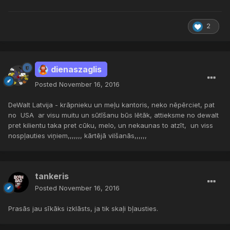
2
dienaszaglis
Posted
November 16, 2016
DeWalt Latvija - krāpnieku un meļu kantoris, neko nēpērciet, pat
no USA ar visu muitu un sūtīšanu būs lētāk, attieksme no dewalt
pret kilientu taka pret cūku, melo, un nekaunas to atzīt, un viss
nospļauties viņiem,,,,,,, kārtējā vilšanās,,,,,,
tankeris
Posted
November 16, 2016
Prasās jau sīkāks izklāsts, ja tik skaļi bļausties.