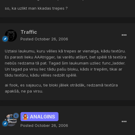
so, ka uzlikt man kkadas trepes ?
Traffic
Posted
October 26, 2006
Uztaisi laukumu, kuru vēlies kā trepes ar vienalga, kādu textūru.
Es parasti lieku AAAtrigger, lai varētu atšķirt, bet spēlē tā textūra
nebūs redzama tā pat. Tagad šim laukumam uzliec func_ladder.
Un tagad pa virsu liec tādu pašu bloku, kāds ir trepēm, tikai ar
tādu textūru, kādu vēlies redzēt spēlē.
ai fook, es sajaucu, tie bloki jāliek otrādāk, redzamā textūra
apakšā, ne pa virsu.
ANALGINS
Posted
October 26, 2006