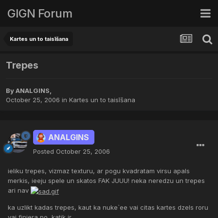
GIGN Forum
Kartes un to taisīšana
Trepes
By
ANALGINS
,
October 25, 2006
in
Kartes un to taisīšana
ANALGINS
Posted
October 25, 2006
ieliku trepes, vizmaz texturu, ar pogu kvadratam virsu apals
merkis, ieeju spele un skatos FAK JUUU! neka neredzu un trepes
ari nav
ka uzlikt kadas trepes, kaut ka nuke`ee vai citas kartes dzels roru
vai finiera po, katik ir ..