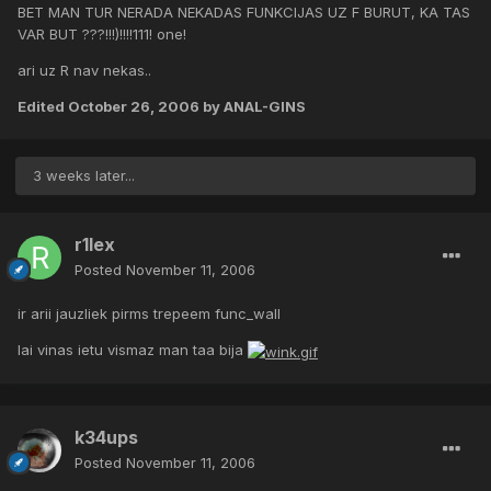
BET MAN TUR NERADA NEKADAS FUNKCIJAS UZ F BURUT, KA TAS
VAR BUT ???!!!)!!!!111! one!
ari uz R nav nekas..
Edited
October 26, 2006
by ANAL-GINS
3 weeks later...
r1lex
Posted
November 11, 2006
ir arii jauzliek pirms trepeem func_wall
lai vinas ietu vismaz man taa bija
k34ups
Posted
November 11, 2006