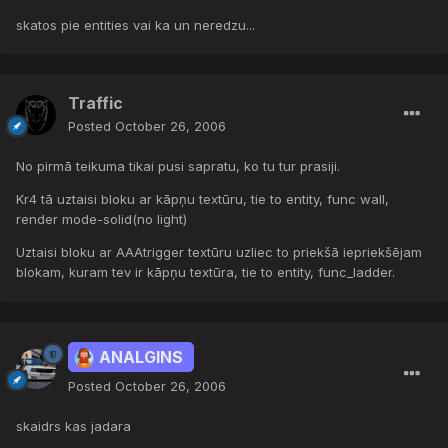
skatos pie entities vai ka un neredzu...
Traffic
Posted
October 26, 2006
No pirmā teikuma tikai pusi sapratu, ko tu tur prasiji.
Kr4 tā uztaisi bloku ar kāpņu textūru, tie to entity, func wall,
render mode-solid(no light)
Uztaisi bloku ar AAAtrigger textūru uzliec to priekšā iepriekšējam
blokam, kuram tev ir kāpņu textūra, tie to entity, func_ladder.
ANALGINS
Posted
October 26, 2006
skaidrs kas jadara