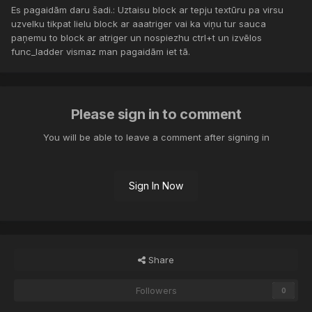
Es pagaidām daru šadi.: Uztaisu block ar tepju textūru pa virsu
uzvelku tikpat lielu block ar aaatriger vai ka viņu tur sauca
paņemu to block ar atriger un nospiezhu ctrl+t un izvēlos
func_ladder vismaz man pagaidām iet tā.
Please sign in to comment
You will be able to leave a comment after signing in
Sign In Now
Share
Followers
0