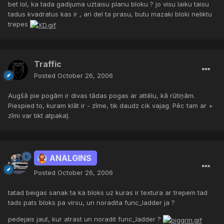
bet lol, ka tada gadijuma uztaisu planu bloku ? jo visu laiku taisu
tadus kvadratus kas ir , ari del ta prasu, butu mazaki bloki neliktu
trepes
Traffic
Posted
October 26, 2006
Augšā pie pogām ir divas tādas pogas ar attēlu, kā rūtiņām.
Piespied to, kuram klāt ir - zīme, tik daudz cik vajag. Pēc tam ar +
zīmi var tikt atpakaļ.
ANALGINS
Posted
October 26, 2006
tatad beigas sanak ta ka bloks uz kuras ir textura ar trepem tad
tads pats bloks pa virsu, un noradita func_ladder ja ?
pedejais jaut, kur atrast un noradit func_ladder ?