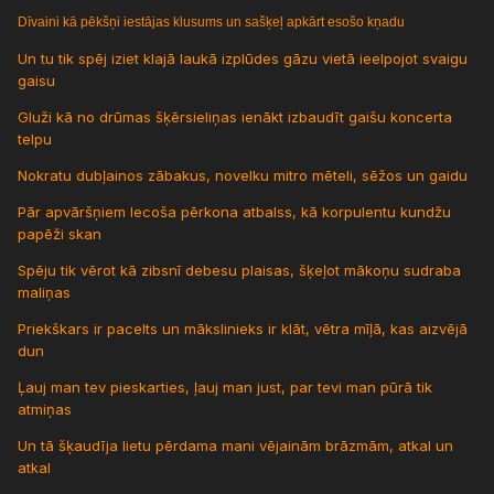
Dīvaini kā pēkšņi iestājas klusums un sašķeļ apkārt esošo kņadu
Un tu tik spēj iziet klajā laukā izplūdes gāzu vietā ieelpojot svaigu
gaisu
Gluži kā no drūmas šķērsieliņas ienākt izbaudīt gaišu koncerta
telpu
Nokratu dubļainos zābakus, novelku mitro mēteli, sēžos un gaidu
Pār apvāršņiem lecoša pērkona atbalss, kā korpulentu kundžu
papēži skan
Spēju tik vērot kā zibsnī debesu plaisas, šķeļot mākoņu sudraba
maliņas
Priekškars ir pacelts un mākslinieks ir klāt, vētra mīļā, kas aizvējā
dun
Ļauj man tev pieskarties, ļauj man just, par tevi man pūrā tik
atmiņas
Un tā šķaudīja lietu pērdama mani vējainām brāzmām, atkal un
atkal