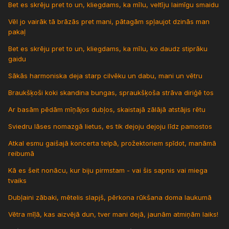
Bet es skrēju pret to un, kliegdams, ka mīlu, veltīju laimīgu smaidu
Vēl jo vairāk tā brāzās pret mani, pātagām spļaujot dzinās man
pakaļ
Bet es skrēju pret to un, kliegdams, ka mīlu, ko daudz stiprāku
gaidu
Sākās harmoniska deja starp cilvēku un dabu, mani un vētru
Braukšķoši koki skandina bungas, spraukšķoša strāva diriģē tos
Ar basām pēdām mīņājos dubļos, skaistajā zālājā atstājis rētu
Sviedru lāses nomazgā lietus, es tik dejoju dejoju līdz pamostos
Atkal esmu gaišajā koncerta telpā, prožektoriem spīdot, manāmā
reibumā
Kā es šeit nonācu, kur biju pirmstam - vai šis sapnis vai miega
tvaiks
Dubļaini zābaki, mētelis slapjš, pērkona rūkšana doma laukumā
Vētra mīļā, kas aizvējā dun, tver mani dejā, jaunām atmiņām laiks!