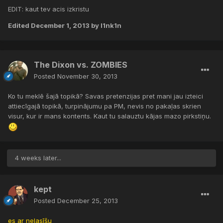
EDIT: kaut tev acis izkristu
Edited
December 1, 2013
by l1nk1n
The Dixon vs. ZOMBIES
Posted
November 30, 2013
Ko tu meklē šajā topikā? Savas pretenzijas pret mani jau izteici
attiecīgajā topikā, turpinājumu pa PM, nevis no pakaļas skrien
visur, kur ir mans kontents. Kaut tu salauztu kājas mazo pirkstiņu.
4 weeks later...
kept
Posted
December 25, 2013
es ar nelasīšu