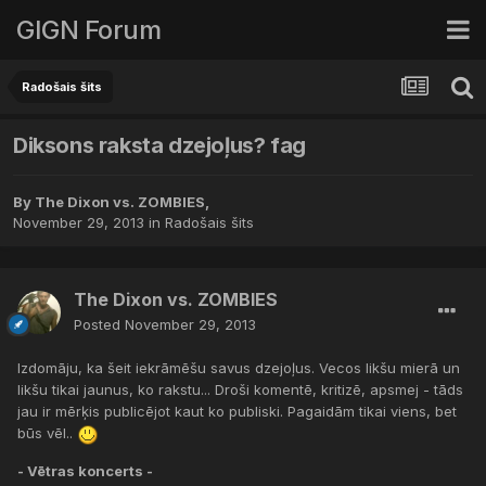
GIGN Forum
Radošais šits
Diksons raksta dzejoļus? fag
By
The Dixon vs. ZOMBIES
,
November 29, 2013
in
Radošais šits
The Dixon vs. ZOMBIES
Posted
November 29, 2013
Izdomāju, ka šeit iekrāmēšu savus dzejoļus. Vecos likšu mierā un
likšu tikai jaunus, ko rakstu... Droši komentē, kritizē, apsmej - tāds
jau ir mērķis publicējot kaut ko publiski. Pagaidām tikai viens, bet
būs vēl..
- Vētras koncerts -