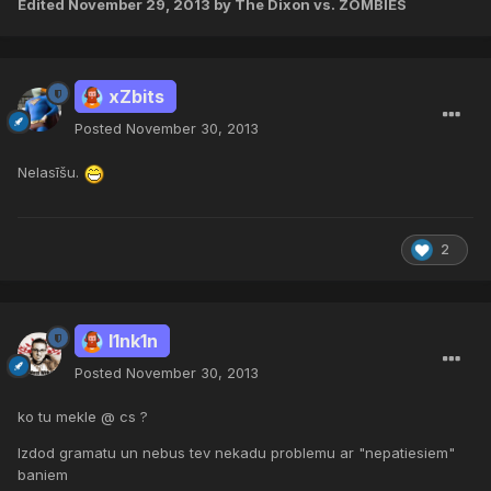
Edited
November 29, 2013
by The Dixon vs. ZOMBIES
xZbits
Posted
November 30, 2013
Nelasīšu.
2
l1nk1n
Posted
November 30, 2013
ko tu mekle @ cs ?
Izdod gramatu un nebus tev nekadu problemu ar "nepatiesiem"
baniem