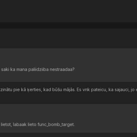
un saki ka mana paliidziiba nestraadaa?
ri zinātu pie kā ķerties, kad būšu mājās. Es vnk pateicu, ka sajauci, j
lietot, labaak lieto func_bomb_target.