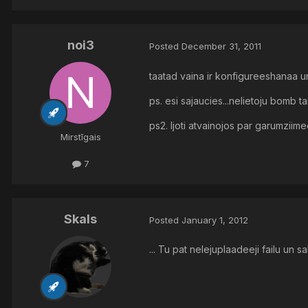
noi3
Posted
December 31, 2011
taatad vaina ir konfigureeshanaa u
ps. esi sajaucies...nelietoju bomb t
ps2. ljoti atvainojos par garumziim
Mirstīgais
7
Skals
Posted
January 1, 2012
... Tu pat nelejuplaadeeji failu un 