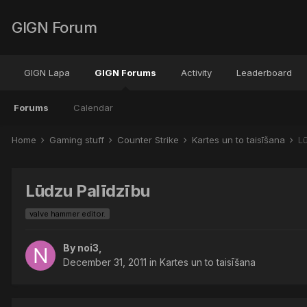
GIGN Forum
GIGN Lapa
GIGN Forums
Activity
Leaderboard
Forums
Calendar
Home
Gaming stuff
Counter Strike
Kartes un to taisīšana
L
Lūdzu Palīdzību
valve hammer editor.
By
noi3
,
December 31, 2011
in
Kartes un to taisīšana