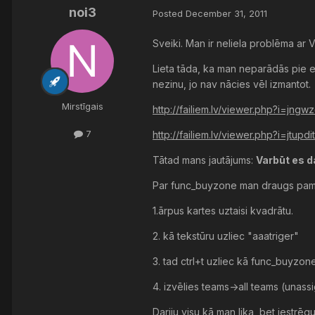
noi3
Posted
December 31, 2011
Sveiki. Man ir neliela problēma ar V
Lieta tāda, ka man neparādās pie en
nezinu, jo nav nācies vēl izmantot.
Mirstīgais
http://failiem.lv/viewer.php?i=jn
7
http://failiem.lv/viewer.php?i=jtu
Tātad mans jautājums:
Varbūt es d
Par func_buyzone man draugs pam
1.ārpus kartes uztaisi kvadrātu.
2. kā tekstūru uzliec "aaatriger"
3. tad ctrl+t uzliec kā func_buyzone
4. izvēlies teams->all teams (unass
Dariju visu kā man lika, bet iestrēgu 