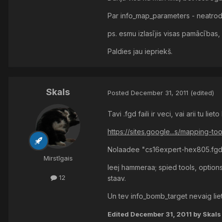
Par info_map_parameters - neatrodu 
ps. esmu izlasījis visas pamācības, 
Paldies jau iepriekš.
Skals
Posted
December 31, 2011
(edited)
Tavi .fgd faili ir veci, vai arii tu li
https://sites.google...s/mapping-too
Nolaadee "cs16expert-hex805.fgd", 
Mirstīgais
Ieej hammeraa; spied tools, options,
12
staav.
Un tev info_bomb_target nevaig liet
Edited
December 31, 2011
by Skals