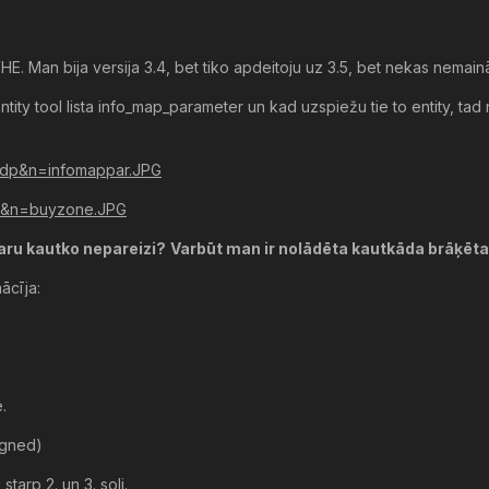
HE. Man bija versija 3.4, bet tiko apdeitoju uz 3.5, bet nekas nemain
tity tool lista info_map_parameter un kad uzspiežu tie to entity, ta
gwzdp&n=infomappar.JPG
pdit&n=buyzone.JPG
aru kautko nepareizi?
Varbūt man ir nolādēta kautkāda brāķēta
ācīja:
.
igned)
starp 2. un 3. soli.