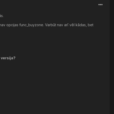
ās.
d nav opcijas func_buyzone. Varbūt nav arī vēl kādas, bet
 versija?