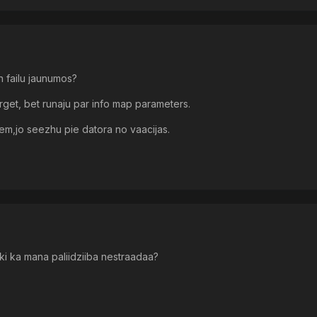
n failu jaunumos?
arget, bet runaju par info map parameters.
eem,jo seezhu pie datora no vaacijas.
saki ka mana paliidziiba nestraadaa?