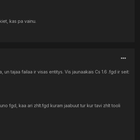
kiet, kas pa vainu.
, un tajaa failaa ir visas entitys. Vis jaunaakais Cs 1.6 .fgd ir seit:
no fgd, kaa ari zhlt.fgd kuram jaabuut tur kur tavi zhlt tooli