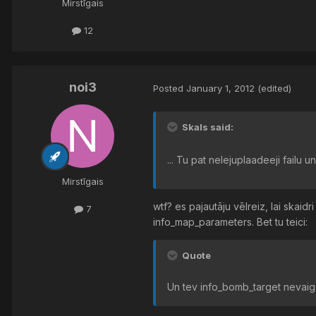
Mirstīgais
12
noi3
Posted
January 1, 2012
(edited)
Skals said:
... Tu pat nelejuplaadeeji failu 
Mirstīgais
wtf? es pajautāju vēlreiz, lai skaid
7
info_map_parameters. Bet tu teici:
Quote
Un tev info_bomb_target nevaig 