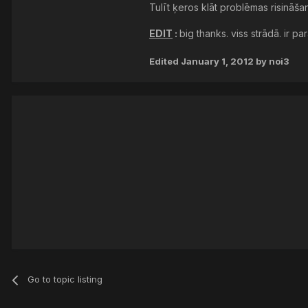
Tulīt ķeros klāt problēmas risināša
EDIT
:
big thanks. viss strādā. ir p
Edited
January 1, 2012
by noi3
Go to topic listing