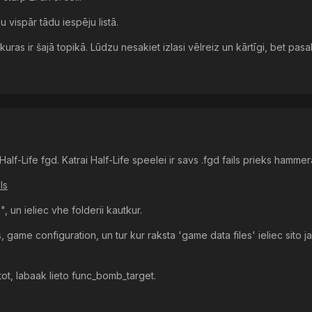
vispār tādu iespēju listā.
kuras ir šajā topikā. Lūdzu nesakiet izlasi vēlreiz un kārtīgi, bet pasa
eto Half-Life fgd. Katrai Half-Life speelei ir savs .fgd fails prieks hammera
ls
un ieliec vhe folderii kautkur.
 game configuration, un tur kur raksta 'game data files' ieliec sito jau
ot, labaak lieto func_bomb_target.