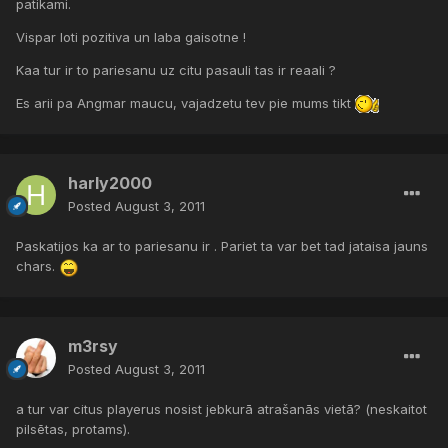
patikami.
Vispar loti pozitiva un laba gaisotne !
Kaa tur ir to pariesanu uz citu pasauli tas ir reaali ?
Es arii pa Angmar maucu, vajadzetu tev pie mums tikt
harly2000
Posted
August 3, 2011
Paskatijos ka ar to pariesanu ir . Pariet ta var bet tad jataisa jauns
chars.
m3rsy
Posted
August 3, 2011
a tur var citus playerus nosist jebkurā atrašanās vietā? (neskaitot
pilsētas, protams).