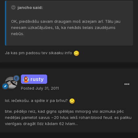
jancho said:
OK, piedāvāšu savam draugam moš aizejam arī. Tālu jau
neesam uzkačājušies, tā, ka nekāds lielais zaudējums
nebūs.
Ja kas pm padosu tev sikaaku info
rusty
Posted
July 31, 2011
lol. iečekošu. a spēle ir pa brīvu?
btw. pēdējo reiz, kad gigns spēlējas mmorpg visi aizmuka pēc
nedēļas pametot savus ~20 lvlus iekš rohan:blood feud. es paliku
vienīgais dragāt līdz kādam 62 lvlam...