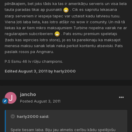
pilnākajiem, bet joks tāds ka tas ir amerikāņu serveris un visa liela
tauta paradas tikai ap pusnakti
. Cik es saprotu lekasana
starp serveriem ir iespeja tapec var uztaisit kadu latviesu tusu.
Viena ļoti laba lieta, kas lotro atšķir no wow ir comunity. Un mā tā
liekas ka ar tiem mikro maksajumiem Turbine nopelna vairak ne ar
regularajiem subcriberiem
. Pats esmu premium speletajs
(tads kas iepircies lotro store), jo es ta pareikinaju ka maksajot
menesa maksu sanak letak neka perkot kontentu atseviski. Pats
paslaik rosos pa Angmaru.
P.S Esmu 46 lv rūķu champions.
Edited
August 3, 2011
by harly2000
jancho
Posted
August 3, 2011
harly2000 said:
Spele tiesam laba. Biju jau atmetis cerību kādu spelējošu