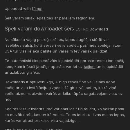
Uploaded with
[/img]
Šeit varam sīkāk iepazīties ar pārējiem reģioniem.
Spēli varam downloadēt šeit
-
LOTRO Download
No sākuma vajag piereģistrēties, lapas augšēja stūrīti var
izvēlēties valsti, kurā serverī vēlie spēlēt, paši mēs spēlējam zem
USA tur viss lielākā ballīte un varēsim tev vairāk palīdzēt.
Te automatiski tiks piedāvāts lejupielādēt parasto resolution spēli,
tiem, kam ir īpaši jaudīgs aparāts var iet uz
šejieni
un lejupielādēt
ar uzlabotu grafiku.
Downloads ir aptuveni 7gb, + high resolution vel lielaks kopā
spēle ar visu instālāciju aizņems 12 gb + vēl patch, katrā ziņā
spēle aizņems aizvien vairāk ar laiku tāpēc sagatavojam vietu uz
hdd.
Kad tas viss ir izdarīts, tad var sākt lasīt un taustīt, ko vairak patīk
ko mazāk darīt, kas un kā notiek. Te es ieteiktu divas majas lapas,
kurās var atrast praktiski visu vajadzīgo -
http://lotro-wiki.com/
- Lotr-Wiki