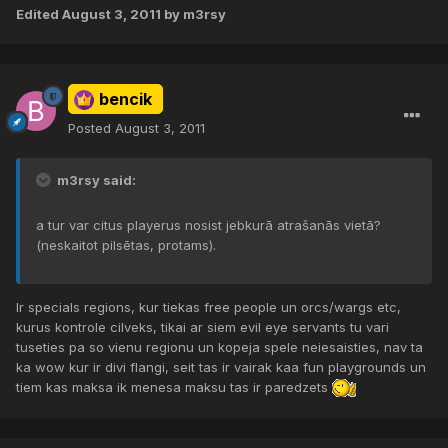
Edited
August 3, 2011
by m3rsy
bencik
Posted
August 3, 2011
m3rsy said:
a tur var citus playerus nosist jebkurā atrašanās vietā?
(neskaitot pilsētas, protams).
Ir specials regions, kur tiekas free people un orcs/wargs etc,
kurus kontrole cilveks, tikai ar siem evil eye servants tu vari
tuseties pa so vienu regionu un kopeja spele neiesaisties, nav ta
ka wow kur ir divi flangi, seit tas ir vairak kaa fun playgrounds un
tiem kas maksa ik menesa maksu tas ir paredzets