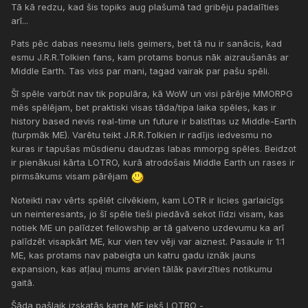
Tā kā redzu, kad šis topiks aug plašumā tad gribēju padalīties
arī...
Pats pēc dabas neesmu liels geimers, bet tā nu ir sanācis, kad
esmu J.R.R.Tolkien fans, kam protams bonus nāk aizraušanās ar
Middle Earth. Tas viss par mani, tagad vairak par pašu spēli.
Šī spēle varbūt nav tik populāra, kā WoW un visi pārējie MMORPG
mēs spēlējam, bet praktiski visas tāda/tipa laika spēles, kas ir
history based nevis real-time un future ir balstītas uz Middle-Earth
(turpmāk ME). Varētu teikt J.R.R.Tolkien ir radījis iedvesmu no
kuras ir tapušas mūsdienu daudzas labas mmorpg spēles. Beidzot
ir pienākusi kārta LOTRO, kurā atrodošais Middle Earth un rases ir
pirmsākums visam pārējam
Noteikti nav vērts spēlēt cilvēkiem, kam LOTR ir licies garlaicīgs
un neinteresants, jo šī spēle tieši piedāvā sekot līdzi visam, kas
notiek ME un palīdzet fellowship ar tā galveno uzdevumu ka arī
palīdzēt visapkārt ME, kur vien tev vēji var aiznest. Pasaule ir 1:1
ME, kas protams nav pabeigta un katru gadu iznāk jauns
expansion, kas atļauj mums arvien tālāk pavirzīties notikumu
gaitā.
Šāda pašlaik izskatās karte ME iekš LOTRO -