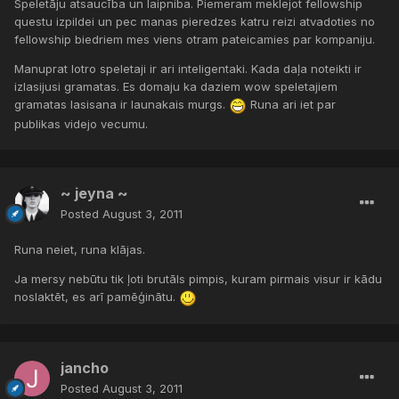
Speletāju atsaucība un laipniba. Piemeram meklejot fellowship
questu izpildei un pec manas pieredzes katru reizi atvadoties no
fellowship biedriem mes viens otram pateicamies par kompaniju.
Manuprat lotro speletaji ir ari inteligentaki. Kada daļa noteikti ir
izlasijusi gramatas. Es domaju ka daziem wow speletajiem
gramatas lasisana ir launakais murgs.
Runa ari iet par
publikas videjo vecumu.
~ jeyna ~
Posted
August 3, 2011
Runa neiet, runa klājas.
Ja mersy nebūtu tik ļoti brutāls pimpis, kuram pirmais visur ir kādu
noslaktēt, es arī pamēģinātu.
jancho
Posted
August 3, 2011