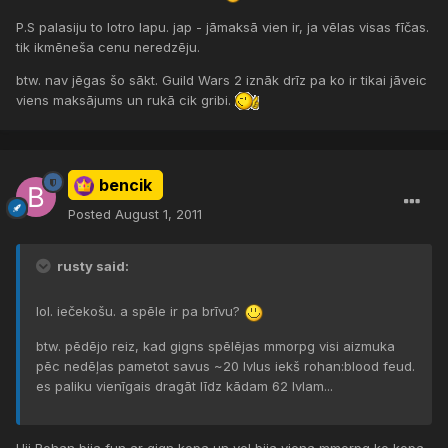
P.S palasiju to lotro lapu. jap - jāmaksā vien ir, ja vēlas visas fīčas.
tik ikmēneša cenu neredzēju.
btw. nav jēgas šo sākt. Guild Wars 2 iznāk drīz pa ko ir tikai jāveic
viens maksājums un rukā cik gribi.
bencik
Posted
August 1, 2011
rusty said:
lol. iečekošu. a spēle ir pa brīvu?
btw. pēdējo reiz, kad gigns spēlējas mmorpg visi aizmuka
pēc nedēļas pametot savus ~20 lvlus iekš rohan:blood feud.
es paliku vienīgais dragāt līdz kādam 62 lvlam...
Uij Rohan bija fun ar gign kopa un vel bija viena mmorpg ko kopa