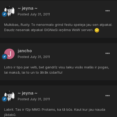
~ jeyna ~
Posted
July 31, 2011
Mulkibas, Rusty. To nenormalo grind festu speleja jau sen atpakal.
Daudz nesenak atpakal GIGNieši ieņēma WoW serveri.
jancho
Posted
July 31, 2011
Lotro ir tipo par velti, bet gandrīz visu laiku visās malās ir pogas,
lai maksā, lai to un to ātrāk izdarītu!
~ jeyna ~
Posted
July 31, 2011
Labrit. Tas ir f2p MMO. Protams, ka tā būs. Kaut kur jau nauda
jādabū.