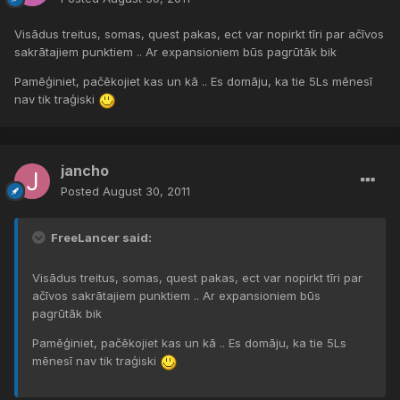
Visādus treitus, somas, quest pakas, ect var nopirkt tīri par ačīvos
sakrātajiem punktiem .. Ar expansioniem būs pagrūtāk bik
Pamēģiniet, pačēkojiet kas un kā .. Es domāju, ka tie 5Ls mēnesī
nav tik traģiski
jancho
Posted
August 30, 2011
FreeLancer said:
Visādus treitus, somas, quest pakas, ect var nopirkt tīri par
ačīvos sakrātajiem punktiem .. Ar expansioniem būs
pagrūtāk bik
Pamēģiniet, pačēkojiet kas un kā .. Es domāju, ka tie 5Ls
mēnesī nav tik traģiski