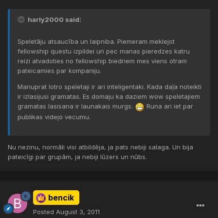
harly2000 said:
Speletāju atsaucība un laipniba. Piemeram meklejot
fellowship questu izpildei un pec manas pieredzes katru
reizi atvadoties no fellowship biedriem mes viens otram
pateicamies par kompaniju.
Manuprat lotro speletaji ir ari inteligentaki. Kada daļa noteikti
ir izlasijusi gramatas. Es domaju ka daziem wow speletajiem
gramatas lasisana ir launakais murgs.
Runa ari iet par
publikas videjo vecumu.
Nu nezinu, normāli visi atbildēja, ja pats nebiji salaga. Un bija
pateicīgi par grupām, ja nebiji lūzers un nūbs.
bencik
Posted
August 3, 2011