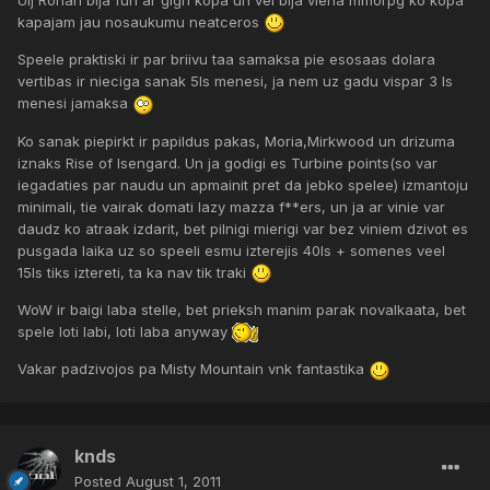
kapajam jau nosaukumu neatceros
Speele praktiski ir par briivu taa samaksa pie esosaas dolara
vertibas ir nieciga sanak 5ls menesi, ja nem uz gadu vispar 3 ls
menesi jamaksa
Ko sanak piepirkt ir papildus pakas, Moria,Mirkwood un drizuma
iznaks Rise of Isengard. Un ja godigi es Turbine points(so var
iegadaties par naudu un apmainit pret da jebko spelee) izmantoju
minimali, tie vairak domati lazy mazza f**ers, un ja ar vinie var
daudz ko atraak izdarit, bet pilnigi mierigi var bez viniem dzivot es
pusgada laika uz so speeli esmu izterejis 40ls + somenes veel
15ls tiks iztereti, ta ka nav tik traki
WoW ir baigi laba stelle, bet prieksh manim parak novalkaata, bet
spele loti labi, loti laba anyway
Vakar padzivojos pa Misty Mountain vnk fantastika
knds
Posted
August 1, 2011