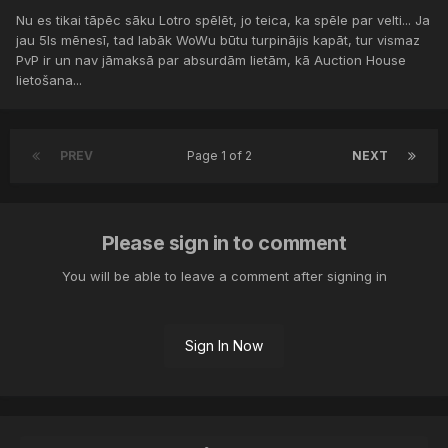
Nu es tikai tāpēc sāku Lotro spēlēt, jo teica, ka spēle par velti... Ja
jau 5ls mēnesī, tad labāk WoWu būtu turpinājis kapāt, tur vismaz
PvP ir un nav jāmaksā par absurdām lietām, kā Auction House
lietošana...
PREV
Page 1 of 2
NEXT
Please sign in to comment
You will be able to leave a comment after signing in
Sign In Now