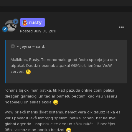
rusty
Posted
July 31, 2011
~ jeyna ~ said:
Mulkibas, Rusty. To nenormalo grind festu speleja jau sen
atpakal. Daudz nesenak atpakal GIGNieši ieņēma WoW
serveri.
rohans bij ok. man patika. tik kad pazuda online čomi palika
diezgan garlaicīgi un tad ar pametu pēctam, kad visu vasaru
nospēlēju un sākās skola
wow priekš manis šķiet bīstams. ņemot vērā cik daudz laika es
varu pavadīt iekš mmorpg spēlēm. netikai rohan, bet kautvai
global agenda - nopirku elite acc un sāku rukāt - 2 nedēļas
95h...vismaz man apnika beidzot