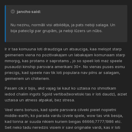
jancho said:
Nu nezinu, normāli visi atbildēja, ja pats nebiji salaga. Un
bija pateicīgi par grupām, ja nebiji lūzers un nūbs.
Ir ir taa komuuna loti draudziga un atsauciga, kaa melojot starp
geimeriem viena no pozitivakajam un labakajam komunaam starp
mmorpg, kas protams ir saprotams , jo so speeli loti maz speele
pusaudzi kinship parsvara amerikani 30+. No vienas puses esmu
priecigs, kad speele nav tik loti populara nav pilns ar salagam,
geimeriem un chiiteriem.
Pasam cik ir bijis, akd vajag lai kaut ko uztaisa no shmotkam
iedod chalim ingots 5gold vertiba(teoretiski tas ir loti daudz), aiziet
uztaisa un atness atpakal, bez stresa.
Veel viens bonuss, kad spele parsvara cilveki pieiet nopietni
middle-earth, ko parada vardu izvele spele, wow tas vnk besija,
kad tonna ar suuda nikiem kuriem beigas 66666;7777;1986 etc.
Seit neko tadu neredzis visiem ir savi originalie vardi, kas ir loti