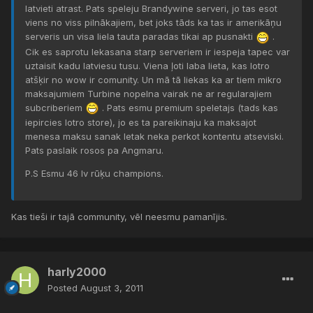
latvieti atrast. Pats speleju Brandywine serveri, jo tas esot
viens no viss pilnākajiem, bet joks tāds ka tas ir amerikāņu
serveris un visa liela tauta paradas tikai ap pusnakti
.
Cik es saprotu lekasana starp serveriem ir iespeja tapec var
uztaisit kadu latviesu tusu. Viena ļoti laba lieta, kas lotro
atšķir no wow ir comunity. Un mā tā liekas ka ar tiem mikro
maksajumiem Turbine nopelna vairak ne ar regularajiem
subcriberiem
. Pats esmu premium speletajs (tads kas
iepircies lotro store), jo es ta pareikinaju ka maksajot
menesa maksu sanak letak neka perkot kontentu atseviski.
Pats paslaik rosos pa Angmaru.
P.S Esmu 46 lv rūķu champions.
Kas tieši ir tajā community, vēl neesmu pamanījis.
harly2000
Posted
August 3, 2011