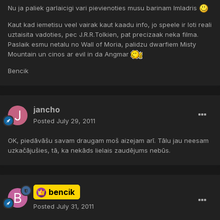
Nu ja paliek garlaicigi vari pievienoties musu barinam Imladris
Kaut kad iemetisu veel vairak kaut kaadu info, jo speele ir loti reali
uztaisita vadoties, pec J.R.R.Tolkien, pat precizaak neka filma.
Paslaik esmu netalu no Wall of Moria, palidzu dwarfiem Misty
Mountain un cinos ar evil in da Angmar
Bencik
jancho
Posted
July 29, 2011
OK, piedāvāšu savam draugam moš aizejam arī. Tālu jau neesam
uzkačājušies, tā, ka nekāds lielais zaudējums nebūs.
bencik
Posted
July 31, 2011