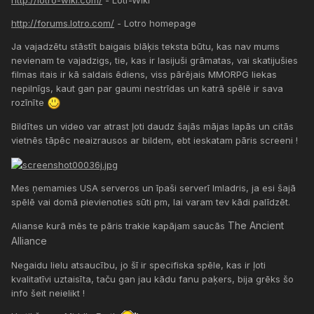
http://forums.lotro.com/
- Lotro homepage
Ja vajadzētu stāstīt baigais blāķis teksta būtu, kas nav mums
nevienam te vajadzigs, tie, kas ir lasijuši grāmatas, vai skatijušies
filmas itais ir kā saldais ēdiens, viss pārējais MMORPG liekas
nepilnīgs, kaut gan par gaumi nestrīdas un katrā spēlē ir sava
rozīnīte
Bildītes un video var atrast ļoti daudz šajās mājas lapās un citās
vietnēs tāpēc neaizrausos ar bildem, ebt ieskatam pāris screeni !
Mes ņemamies USA serveros un īpaši serverī Imladris, ja esi šajā
spēlē vai domā pievienoties sūti pm, lai varam tev kādi palīdzēt.
The Ancient
Alianse kurā mēs te pāris trakie kapājam saucās
Alliance
Negaidu lielu atsaucību, jo šī ir specifiska spēle, kas ir ļoti
kvalitatīvi uztaisīta, taču gan jau kādu fanu paķers, bija grēks šo
info šeit neielikt !