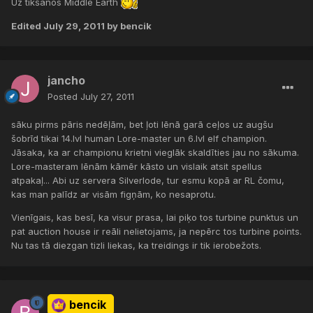
Uz tikšanos Middle Earth
Edited
July 29, 2011
by bencik
jancho
Posted
July 27, 2011
sāku pirms pāris nedēļām, bet ļoti lēnā garā ceļos uz augšu
šobrīd tikai 14.lvl human Lore-master un 6.lvl elf champion.
Jāsaka, ka ar championu krietni vieglāk skaldīties jau no sākuma.
Lore-masteram lēnām kāmēr kāsto un vislaik atsit spellus
atpakaļ... Abi uz servera Silverlode, tur esmu kopā ar RL čomu,
kas man palīdz ar visām figņām, ko nesaprotu.
Vienīgais, kas besī, ka visur prasa, lai piķo tos turbine punktus un
pat auction house ir reāli nelietojams, ja nepērc tos turbine points.
Nu tas tā diezgan tizli liekas, ka treidings ir tik ierobežots.
bencik