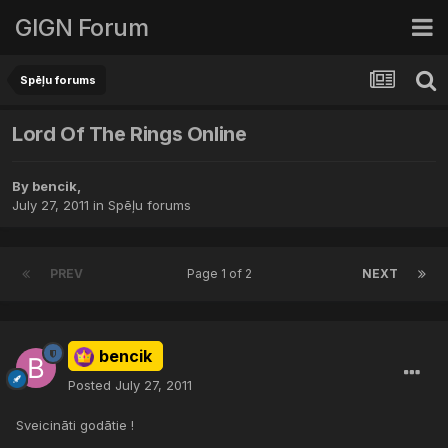
GIGN Forum
Spēļu forums
Lord Of The Rings Online
By
bencik
,
July 27, 2011
in
Spēļu forums
PREV
Page 1 of 2
NEXT
bencik
Posted
July 27, 2011
Sveicināti godātie !