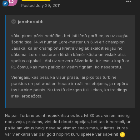
Posted
July 29, 2011
jancho said:
sāku pirms pāris nedēļām, bet ļoti lēnā garā ceļos uz augšu
šobrīd tikai 14.lvl human Lore-master un 6.lvl elf champion.
Jāsaka, ka ar championu krietni vieglāk skaldīties jau no
sākuma. Lore-masteram lēnām kāmēr kāsto un vislaik atsit
spellus atpakaļ... Abi uz servera Silverlode, tur esmu kopā ar
RL čomu, kas man palīdz ar visām figņām, ko nesaprotu.
Vienīgais, kas besī, ka visur prasa, lai piķo tos turbine
punktus un pat auction house ir reāli nelietojams, ja nepērc
tos turbine points. Nu tas tā diezgan tizli liekas, ka treidings
ir tik ierobežots.
Nu par Turbine point nepiekritisu es lidz lvl 30 bez viniem mierigi
nodzivoju, protams, vini dod daudz opcijas, bet tas ir normali, un
pa lielam vinus baigi nevajag vismaz saakumaa, ir lietas, kuras
var vienkarsi var par gold nopirkt kuru spelee var sapelnit