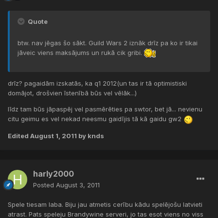
Quote
btw. nav jēgas šo sākt. Guild Wars 2 iznāk drīz pa ko ir tikai
jāveic viens maksājums un rukā cik gribi.
drīz? pagaidām izskatās, ka q1 2012(un tas ir tā optimistiski
domājot, drošvien īstenībā būs vel vēlāk...)
līdz tam būs jāpaspēj vel pasmērēties pa swtor, bet jā... nevienu
citu geimu es vel nekad neesmu gaidījis tā kā gaidu gw2
Edited
August 1, 2011
by knds
harly2000
Posted
August 3, 2011
Spele tiesam laba. Biju jau atmetis cerību kādu spelējošu latvieti
atrast. Pats speleju Brandywine serveri, jo tas esot viens no viss