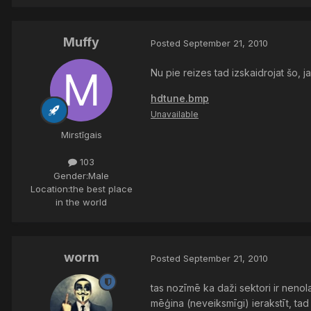
Muffy
Posted
September 21, 2010
Nu pie reizes tad izskaidrojat šo, 
hdtune.bmp
Unavailable
Mirstīgais
103
Gender:
Male
Location:
the best place
in the world
worm
Posted
September 21, 2010
tas nozīmē ka daži sektori ir nenola
mēģina (neveiksmīgi) ierakstīt, tad 