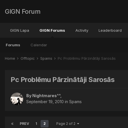
GIGN Forum
GIGN Lapa
GIGN Forums
Activity
Leaderboard
Forums
Calendar
Home
Offtopic
Spams
Pc Problēmu Pārzinātāji Sarosās
Pc Problēmu Pārzinātāji Sarosās
By
Nightmares^^
,
September 19, 2010
in
Spams
PREV
1
2
Page 2 of 2