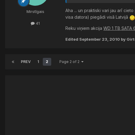
Aha ... un praktiski vari jau arī cie
Mirstīgais
visa datora) piegādi visā Latvijā
41
Reku viņiem akcija
WD 1 TB SATA 
Edited
September 23, 2010
by Gir
PREV
1
2
Page 2 of 2