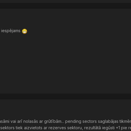
ja iespējams
sāmi vai arī nolasās ar grūtībām... pending sectors saglabājas tikmēr,
sektors tiek aizvietots ar rezerves sektoru, rezultātā iegūsti +1 pie 