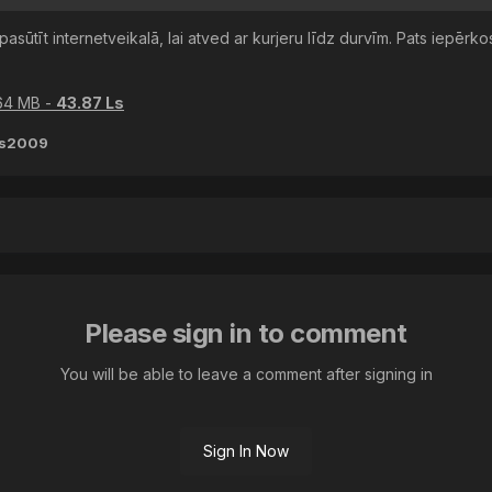
to pasūtīt internetveikalā, lai atved ar kurjeru līdz durvīm. Pats iepē
64 MB -
43.87 Ls
ts2009
Please sign in to comment
You will be able to leave a comment after signing in
Sign In Now