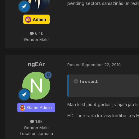
pending sectors samazinās un reall
Admin
6.4k
Gender:
Male
ngEAr
Posted
September 22, 2010
hrs said:
Man klikt jau 4 gadus , vinjam jau 5 
Game Admin
HD Tune rada ka viss kartiba , es H
1.9k
Gender:
Male
Location:
Jurmala