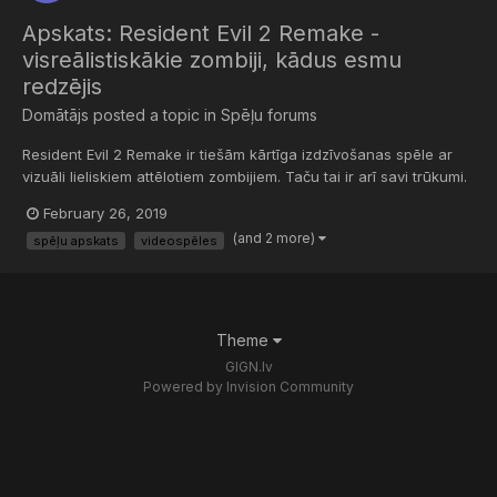
Apskats: Resident Evil 2 Remake -
visreālistiskākie zombiji, kādus esmu
redzējis
Domātājs
posted a topic in
Spēļu forums
Resident Evil 2 Remake ir tiešām kārtīga izdzīvošanas spēle ar
vizuāli lieliskiem attēlotiem zombijiem. Taču tai ir arī savi trūkumi.
Vairāk augstāk redzamajā video. Paldies, ka skatījies, un būšu
February 26, 2019
pateicīgs, ja nospiedīsi “Patīk”.
(and 2 more)
spēļu apskats
videospēles
Theme
GIGN.lv
Powered by Invision Community