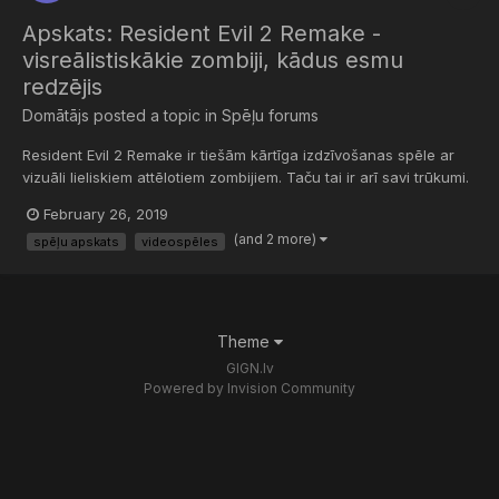
Apskats: Resident Evil 2 Remake -
visreālistiskākie zombiji, kādus esmu
redzējis
Domātājs
posted a topic in
Spēļu forums
Resident Evil 2 Remake ir tiešām kārtīga izdzīvošanas spēle ar
vizuāli lieliskiem attēlotiem zombijiem. Taču tai ir arī savi trūkumi.
Vairāk augstāk redzamajā video. Paldies, ka skatījies, un būšu
February 26, 2019
pateicīgs, ja nospiedīsi “Patīk”.
(and 2 more)
spēļu apskats
videospēles
Theme
GIGN.lv
Powered by Invision Community