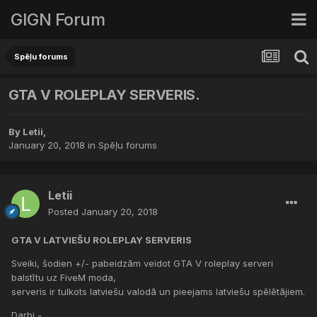
GIGN Forum
Spēļu forums
GTA V ROLEPLAY SERVERIS.
By
Letii
,
January 20, 2018
in
Spēļu forums
Letii
Posted
January 20, 2018
GTA V LATVIEŠU ROLEPLAY SERVERIS
Sveiki, šodien +/- pabeidzām veidot GTA V roleplay serveri
balstītu uz FiveM moda,
serveris ir tulkots latviešu valodā un pieejams latviešu spēlētājiem.
Darbi -