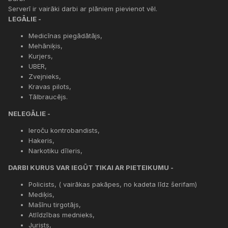
Serverī ir vairāki darbi ar plāniem pievienot vēl.
LEGĀLIE -
Medicīnas piegādātājs,
Mehāniķis,
Kurjers,
UBER,
Zvejnieks,
Kravas pilots,
Tālbraucējs.
NELEGĀLIE -
Ieroču kontrobandists,
Hakeris,
Narkotiku dīleris,
DARBI KURUS VAR IEGŪT TIKAI AR PIETEIKUMU -
Policists, ( vairākas pakāpes, no kadeta līdz šerifam)
Mediķis,
Mašīnu tirgotājs,
Atlīdzības mednieks,
Jurists,