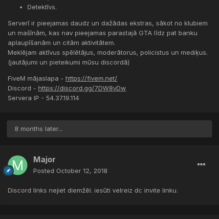
Detektīvs.
Serverī ir pieejamas daudz un dažādas ekstras, sākot no klubiem
un mašīnām, kas nav pieejamas parastajā GTA līdz pat banku
aplaupīšanām un citām aktivitātem.
Meklējam aktīvus spēlētājus, moderātorus, policistus un mediķus.
(jautājumi un pieteikumi mūsu discordā)
FiveM mājaslapa -
https://fivem.net/
Discord -
https://discord.gg/7DW8vDw
Servera IP - 54.37.19.114
8 months later...
Major
Posted
October 12, 2018
Discord links nejiet diemžēl. iesūti velreiz dc invite linku.